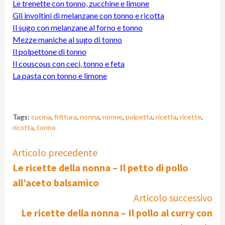
Le trenette con tonno, zucchine e limone
Gli involtini di melanzane con tonno e ricotta
Il sugo con melanzane al forno e tonno
Mezze maniche al sugo di tonno
Il polpettone di tonno
Il couscous con ceci, tonno e feta
La pasta con tonno e limone
Tags:
cucina
,
frittura
,
nonna
,
nonne
,
polpetta
,
ricetta
,
ricette
,
ricotta
,
tonno
Continue
Articolo precedente
Le ricette della nonna – Il petto di pollo
Reading
all’aceto balsamico
Articolo successivo
Le ricette della nonna – Il pollo al curry con