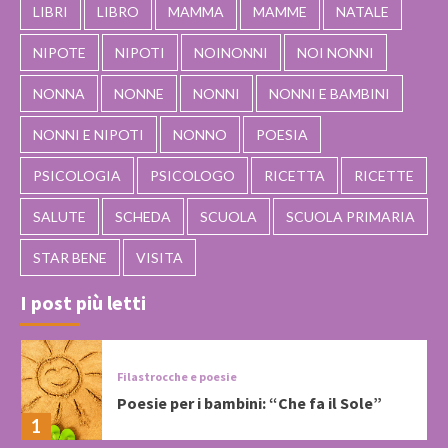
LIBRI
LIBRO
MAMMA
MAMME
NATALE
NIPOTE
NIPOTI
NOINONNI
NOI NONNI
NONNA
NONNE
NONNI
NONNI E BAMBINI
NONNI E NIPOTI
NONNO
POESIA
PSICOLOGIA
PSICOLOGO
RICETTA
RICETTE
SALUTE
SCHEDA
SCUOLA
SCUOLA PRIMARIA
STAR BENE
VISITA
I post più letti
Filastrocche e poesie
Poesie per i bambini: “Che fa il Sole”
1