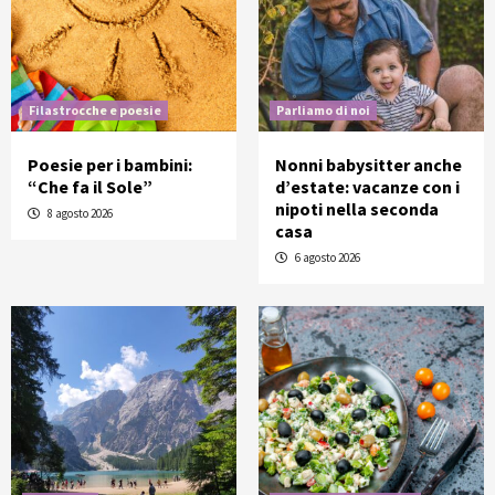
Filastrocche e poesie
Parliamo di noi
Poesie per i bambini:
Nonni babysitter anche
“Che fa il Sole”
d’estate: vacanze con i
nipoti nella seconda
8 agosto 2026
casa
6 agosto 2026