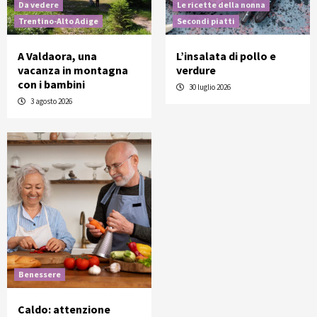
Da vedere
Le ricette della nonna
Trentino-Alto Adige
Secondi piatti
A Valdaora, una
L’insalata di pollo e
vacanza in montagna
verdure
con i bambini
30 luglio 2026
3 agosto 2026
Benessere
Caldo: attenzione