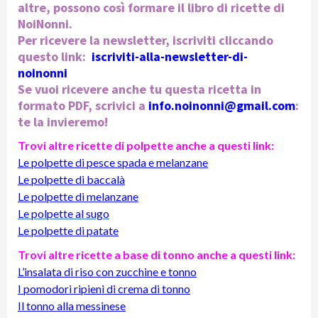
altre, possono così formare il libro di ricette di
NoiNonni.
Per ricevere la newsletter, iscriviti cliccando
questo link:
iscriviti-alla-newsletter-di-
noinonni
Se vuoi ricevere anche tu questa ricetta in
formato PDF, scrivici a
info.noinonni@gmail.com
:
te la invieremo!
Trovi altre ricette di polpette anche a questi link:
Le polpette di pesce spada e melanzane
Le polpette di baccalà
Le polpette di melanzane
Le polpette al sugo
Le polpette di patate
Trovi altre ricette a base di tonno anche a questi link:
L’insalata di riso con zucchine e tonno
I pomodori ripieni di crema di tonno
Il tonno alla messinese