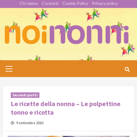
Skip
Chi siamo
Contatti
Cookie Policy
Privacy policy
to
content
Primary
Menu
Secondi piatti
Le ricette della nonna – Le polpettine
tonno e ricotta
9 settembre 2022