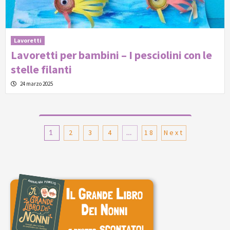
Lavoretti
Lavoretti per bambini – I pesciolini con le
stelle filanti
24 marzo 2025
Paginazione
1
2
3
4
…
18
Next
degli
articoli