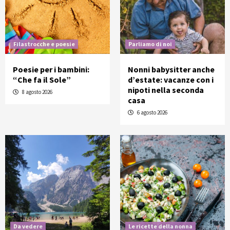
Filastrocche e poesie
Parliamo di noi
Poesie per i bambini:
Nonni babysitter anche
“Che fa il Sole”
d’estate: vacanze con i
nipoti nella seconda
8 agosto 2026
casa
6 agosto 2026
Da vedere
Le ricette della nonna