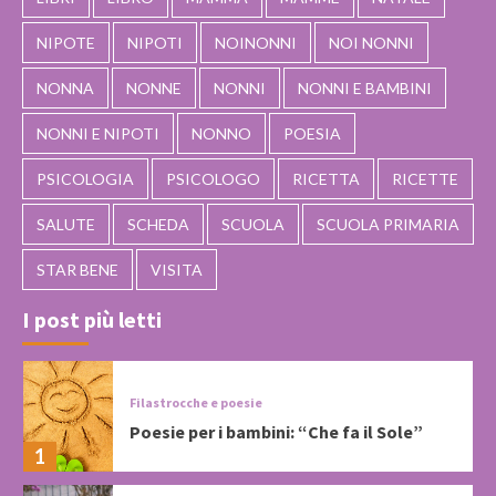
NIPOTE
NIPOTI
NOINONNI
NOI NONNI
NONNA
NONNE
NONNI
NONNI E BAMBINI
NONNI E NIPOTI
NONNO
POESIA
PSICOLOGIA
PSICOLOGO
RICETTA
RICETTE
SALUTE
SCHEDA
SCUOLA
SCUOLA PRIMARIA
STAR BENE
VISITA
I post più letti
Filastrocche e poesie
Poesie per i bambini: “Che fa il Sole”
1