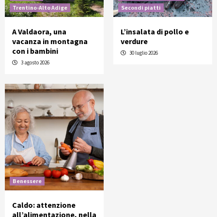
Trentino-Alto Adige
Secondi piatti
A Valdaora, una
L’insalata di pollo e
vacanza in montagna
verdure
con i bambini
30 luglio 2026
3 agosto 2026
Benessere
Caldo: attenzione
all’alimentazione, nella