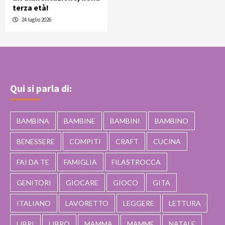
terza età!
24 luglio 2026
Qui si parla di:
BAMBINA
BAMBINE
BAMBINI
BAMBINO
BENESSERE
COMPITI
CRAFT
CUCINA
FAI DA TE
FAMIGLIA
FILASTROCCA
GENITORI
GIOCARE
GIOCO
GITA
ITALIANO
LAVORETTO
LEGGERE
LETTURA
LIBRI
LIBRO
MAMMA
MAMME
NATALE