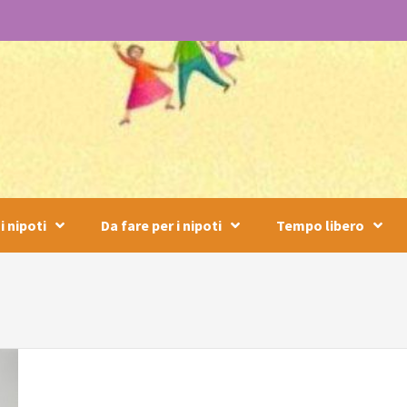
i nipoti
Da fare per i nipoti
Tempo libero