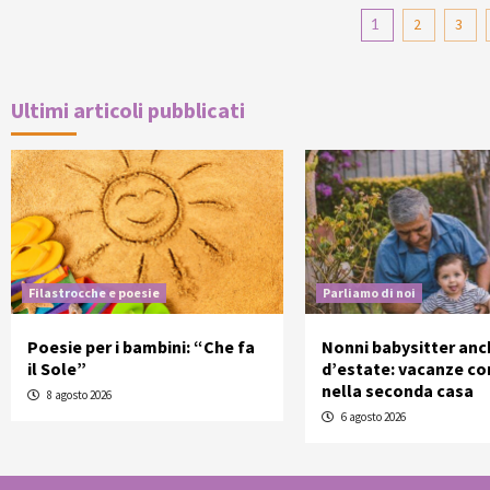
Pagina
1
2
3
degli
articol
Ultimi articoli pubblicati
Filastrocche e poesie
Parliamo di noi
Poesie per i bambini: “Che fa
Nonni babysitter anc
il Sole”
d’estate: vacanze con
nella seconda casa
8 agosto 2026
6 agosto 2026