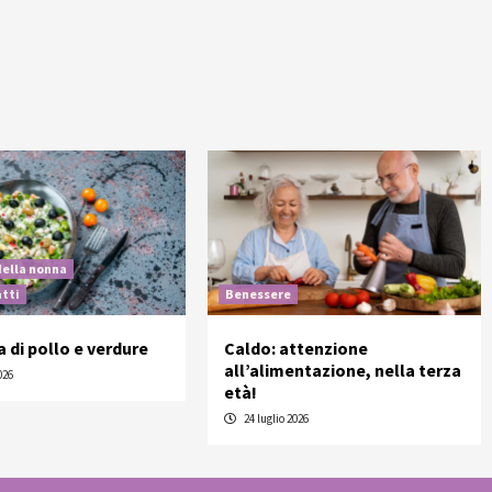
della nonna
atti
Benessere
a di pollo e verdure
Caldo: attenzione
all’alimentazione, nella terza
026
età!
24 luglio 2026