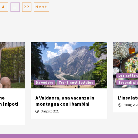
zione
4
…
22
Next
i
Le ricette 
Da vedere
Trentino-Alto Adige
Secondi pi
he
A Valdaora, una vacanza in
L’insalat
 i nipoti
montagna con i bambini
30 luglio 2
3 agosto 2026