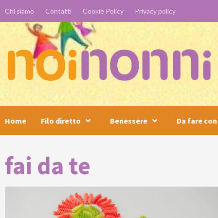
Skip
Chi siamo
Contatti
Cookie Policy
Privacy policy
to
content
Home
Filo diretto
Benessere
Da fare con 
fai da te