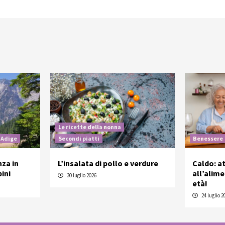
Le ricette della nonna
 Adige
Secondi piatti
Benessere
nza in
L’insalata di pollo e verdure
Caldo: a
ini
all’alim
30 luglio 2026
età!
24 luglio 2