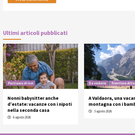
Ultimi articoli pubblicati
Parliamo di noi
Da vedere
Trentino-Alto
Nonni babysitter anche
A Valdaora, una vaca
d’estate: vacanze con i nipoti
montagna con i bamb
nella seconda casa
3 agosto 2026
6 agosto 2026