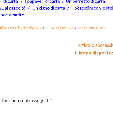
li di carta
/
I papaveri di carta
/
Un berretto di carta
… al pascolo!
/
Un cigno di carta
/
I pesciolini con le ste
o-portamatite
glia
,
lavoretto
,
nipote
,
nipoti
,
nnna
,
nonne
,
nonni
,
nonno
,
serpente di
Articolo successi
Il leone dispetto
gatori sono contrassegnati
*