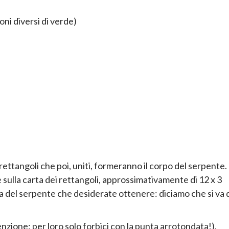
ni diversi di verde)
i rettangoli che poi, uniti, formeranno il corpo del serpente.
e sulla carta dei rettangoli, approssimativamente di 12 x 3
a del serpente che desiderate ottenere: diciamo che si va 
tenzione: per loro solo forbici con la punta arrotondata!).