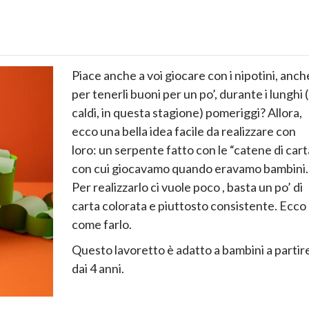
Piace anche a voi giocare con i nipotini, anch
per tenerli buoni per un po’, durante i lunghi 
caldi, in questa stagione) pomeriggi? Allora,
ecco una bella idea facile da realizzare con
loro: un serpente fatto con le “catene di cart
con cui giocavamo quando eravamo bambini.
Per realizzarlo ci vuole poco , basta un po’ di
carta colorata e piuttosto consistente. Ecco
come farlo.
Questo lavoretto è adatto a bambini a partir
dai 4 anni.