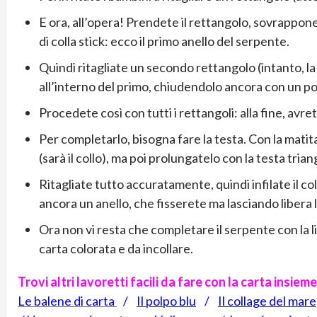
E ora, all’opera! Prendete il rettangolo, sovrapponet
di colla stick: ecco il primo anello del serpente.
Quindi ritagliate un secondo rettangolo (intanto, la 
all’interno del primo, chiudendolo ancora con un po’ 
Procedete così con tutti i rettangoli: alla fine, avre
Per completarlo, bisogna fare la testa. Con la matit
(sarà il collo), ma poi prolungatelo con la testa trian
Ritagliate tutto accuratamente, quindi infilate il co
ancora un anello, che fisserete ma lasciando libera l
Ora non vi resta che completare il serpente con la lin
carta colorata e da incollare.
Trovi altri lavoretti facili da fare con la carta insiem
Le balene di carta
/
Il polpo blu
/
Il collage del mare