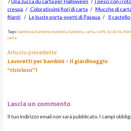
/
Una zucca du carta per Halloween
/
I pesci con i roto
crespa
/
Coloratissimi fiori di carta
/
Mucche di carta
filanti
/
Le buste porta-ovetti di Pasqua
/
Il castell
Tags:
bambina
,
bambine
,
bambini
,
bambino
,
carta
,
craft
,
fai da te
,
fami
carta
Continue
Articolo precedente
Lavoretti per bambini – Il giardinaggio
Reading
“ricicloso”!
Lascia un commento
Il tuo indirizzo email non sarà pubblicato.
I campi obbli