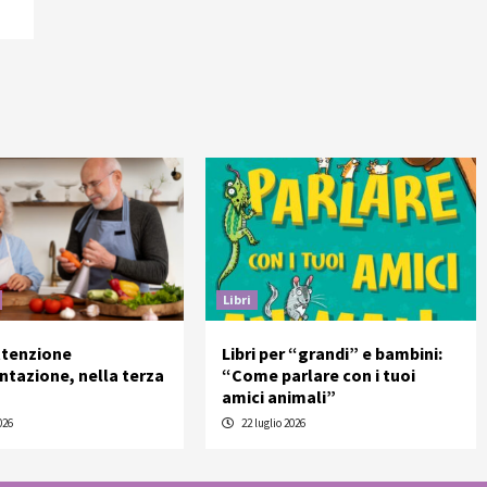
Libri
ttenzione
Libri per “grandi” e bambini:
entazione, nella terza
“Come parlare con i tuoi
amici animali”
026
22 luglio 2026