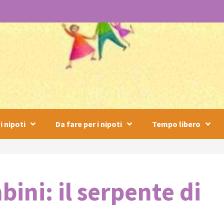
i nipoti
Da fare per i nipoti
Tempo libero
bini: il serpente di