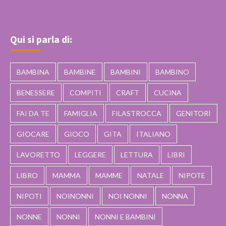
Qui si parla di:
BAMBINA
BAMBINE
BAMBINI
BAMBINO
BENESSERE
COMPITI
CRAFT
CUCINA
FAI DA TE
FAMIGLIA
FILASTROCCA
GENITORI
GIOCARE
GIOCO
GITA
ITALIANO
LAVORETTO
LEGGERE
LETTURA
LIBRI
LIBRO
MAMMA
MAMME
NATALE
NIPOTE
NIPOTI
NOINONNI
NOI NONNI
NONNA
NONNE
NONNI
NONNI E BAMBINI