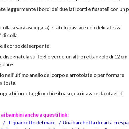
e leggermente i bordi dei due lati corti e fissateli con un p
colla si sarà asciugata) e fatelo passare con delicatezza
di colla.
te il corpo del serpente.
a, disegnatela sul foglio verde:un altro rettangolo di 12 cm
golare.
llo nell’ultimo anello del corpo e arrotolatelo per formare
a testa.
gua biforcuta, gli occhi e il naso, da ricavare da ritagli di
e ai bambini anche a questi link:
/
Il quadretto del mare
/
Una barchetta di carta crespa