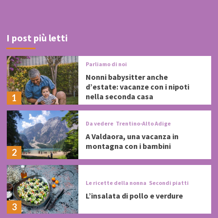
I post più letti
Parliamo di noi
Nonni babysitter anche
d’estate: vacanze con i nipoti
nella seconda casa
1
Da vedere
Trentino-Alto Adige
A Valdaora, una vacanza in
montagna con i bambini
2
Le ricette della nonna
Secondi piatti
L’insalata di pollo e verdure
3