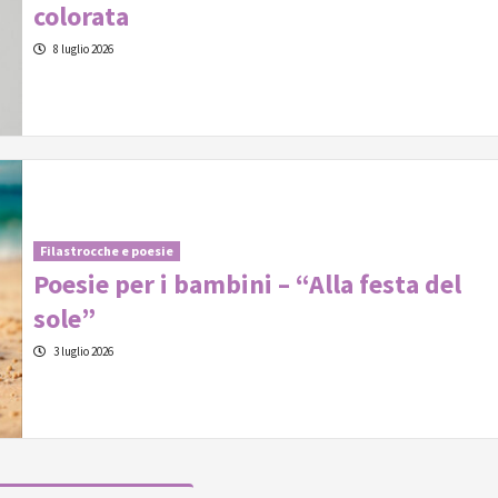
colorata
8 luglio 2026
Filastrocche e poesie
Poesie per i bambini – “Alla festa del
sole”
3 luglio 2026