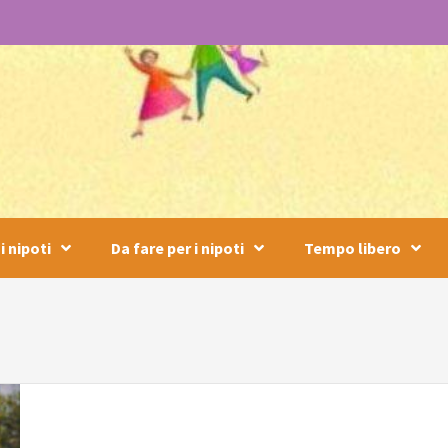
i nipoti
Da fare per i nipoti
Tempo libero