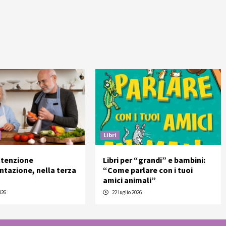
Libri
ttenzione
Libri per “grandi” e bambini:
entazione, nella terza
“Come parlare con i tuoi
amici animali”
026
22 luglio 2026