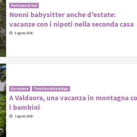
Parliamo di noi
Nonni babysitter anche d’estate:
vacanze con i nipoti nella seconda casa
6 agosto 2026
Da vedere
Trentino-Alto Adige
A Valdaora, una vacanza in montagna c
i bambini
3 agosto 2026