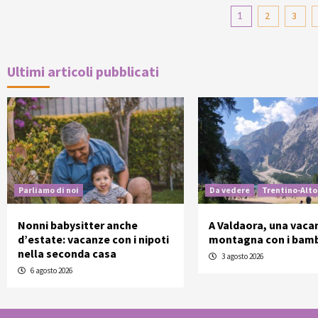
Pagina
1
2
3
degli
articoli
Ultimi articoli pubblicati
Parliamo di noi
Da vedere
Trentino-Alto
Nonni babysitter anche
A Valdaora, una vaca
d’estate: vacanze con i nipoti
montagna con i bamb
nella seconda casa
3 agosto 2026
6 agosto 2026