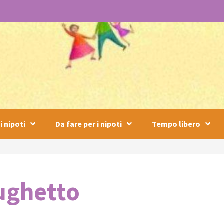
i nipoti
Da fare per i nipoti
Tempo libero
ughetto