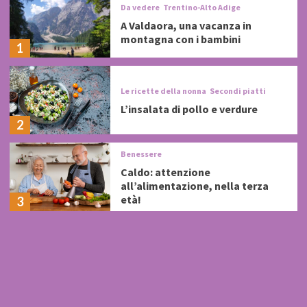
Da vedere
Trentino-Alto Adige
A Valdaora, una vacanza in
montagna con i bambini
1
Le ricette della nonna
Secondi piatti
L’insalata di pollo e verdure
2
Benessere
Caldo: attenzione
all’alimentazione, nella terza
età!
3