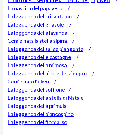
La nascita del papavero
/
La leggenda del crisantemo
/
La leggenda del girasole
/
La leggenda della lavanda
/
Com’è nata la stella alpina
/
La leggenda del salice piangente
/
La leggenda delle castagne
/
La leggenda della mimosa
/
La leggenda del pino e del ginepro
/
Com’è nato l’ulivo
/
La leggenda del soffione
/
La leggenda della stella di Natale
La leggenda della primula
La leggenda del biancospino
La leggenda del fiordaliso