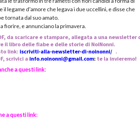
ata le trasformò in tre rametti con fiori candidi a forma di
 il legame d’amore che legava i due uccellini, e disse che
bbe tornata dal suo amato.
 a fiorire, e annunciano la primavera.
PDF, da scaricare e stampare, allegata a una newsletter 
il libro delle fiabe e delle storie di NoiNonni.
to link:
iscriviti-alla-newsletter-di-noinonni/
.
, scrivici a
info.noinonni@gmail.com
:
te la invieremo!
nche a questi link:
e a questi link: