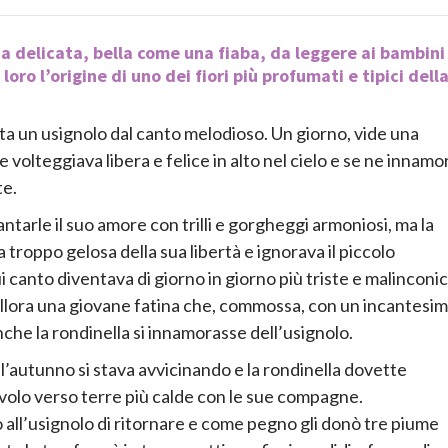
 delicata, bella come una fiaba, da leggere ai bambini
loro l’origine di uno dei fiori più profumati e tipici dell
ta un usignolo dal canto melodioso. Un giorno, vide una
e volteggiava libera e felice in alto nel cielo e se ne innamo
e.
ntarle il suo amore con trilli e gorgheggi armoniosi, ma la
a troppo gelosa della sua libertà e ignorava il piccolo
cui canto diventava di giorno in giorno più triste e malinconic
llora una giovane fatina che, commossa, con un incantesi
nche la rondinella si innamorasse dell’usignolo.
l’autunno si stava avvicinando e la rondinella dovette
 volo verso terre più calde con le sue compagne.
all’usignolo di ritornare e come pegno gli donò tre piume