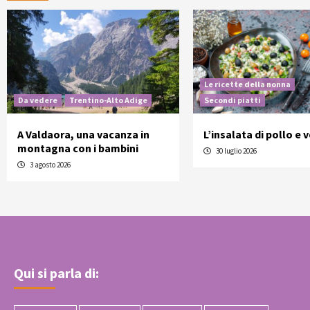
Le ricette della nonna
Da vedere
Trentino-Alto Adige
Secondi piatti
A Valdaora, una vacanza in
L’insalata di pollo e 
montagna con i bambini
30 luglio 2026
3 agosto 2026
Qui si parla di: