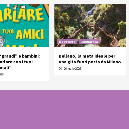
Da vedere
Lombardia
 “grandi” e bambini:
Bellano, la meta ideale per
rlare con i tuoi
una gita fuori porta da Milano
imali”
20 luglio 2026
026