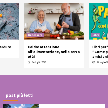
Benessere
Libri
verdure
Caldo: attenzione
Libri per
all’alimentazione, nella terza
“Come pa
età!
amici an
24 luglio 2026
22 luglio 2
I post più letti