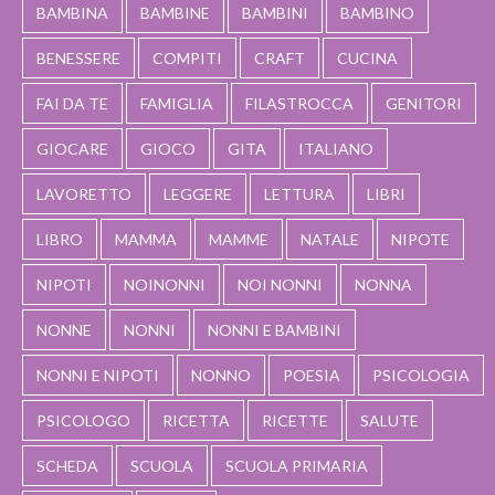
BAMBINA
BAMBINE
BAMBINI
BAMBINO
BENESSERE
COMPITI
CRAFT
CUCINA
FAI DA TE
FAMIGLIA
FILASTROCCA
GENITORI
GIOCARE
GIOCO
GITA
ITALIANO
LAVORETTO
LEGGERE
LETTURA
LIBRI
LIBRO
MAMMA
MAMME
NATALE
NIPOTE
NIPOTI
NOINONNI
NOI NONNI
NONNA
NONNE
NONNI
NONNI E BAMBINI
NONNI E NIPOTI
NONNO
POESIA
PSICOLOGIA
PSICOLOGO
RICETTA
RICETTE
SALUTE
SCHEDA
SCUOLA
SCUOLA PRIMARIA