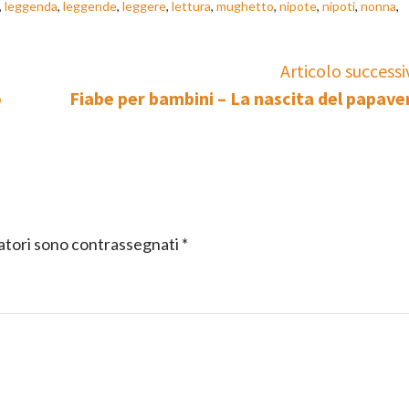
,
leggenda
,
leggende
,
leggere
,
lettura
,
mughetto
,
nipote
,
nipoti
,
nonna
,
Articolo successi
o
Fiabe per bambini – La nascita del papave
gatori sono contrassegnati
*