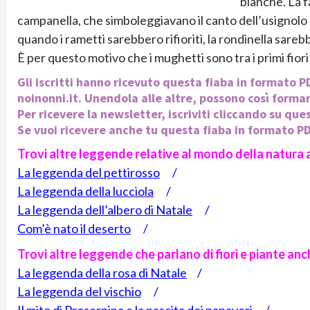
bianche. La f
campanella, che simboleggiavano il canto dell’usignolo e
quando i rametti sarebbero rifioriti, la rondinella sare
È per questo motivo che i mughetti sono tra i primi fiori
Gli iscritti hanno ricevuto questa fiaba in formato 
noinonni.it. Unendola alle altre, possono così formare 
Per ricevere la newsletter, iscriviti cliccando su ques
Se vuoi ricevere anche tu questa fiaba in formato PDF
Trovi altre leggende relative al mondo della natura a
La leggenda del pettirosso
/
La leggenda della lucciola
/
La leggenda dell’albero di Natale
/
Com’è nato il deserto
/
Trovi altre leggende che parlano di fiori e piante anch
La leggenda della rosa di Natale
/
La leggenda del vischio
/
Il mito di Proserpina e la nascita dei papaveri
/