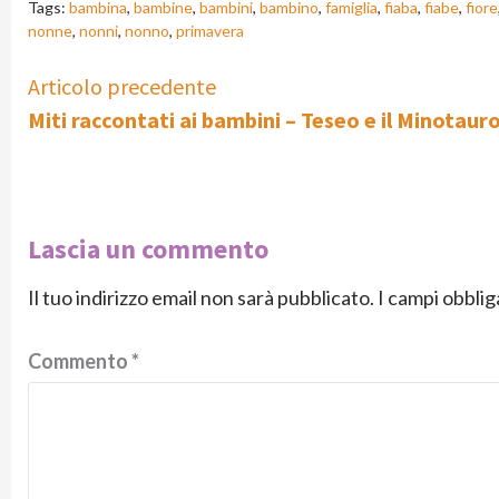
Tags:
bambina
,
bambine
,
bambini
,
bambino
,
famiglia
,
fiaba
,
fiabe
,
fiore
nonne
,
nonni
,
nonno
,
primavera
Continue
Articolo precedente
Miti raccontati ai bambini – Teseo e il Minotaur
Reading
Lascia un commento
Il tuo indirizzo email non sarà pubblicato.
I campi obbli
Commento
*