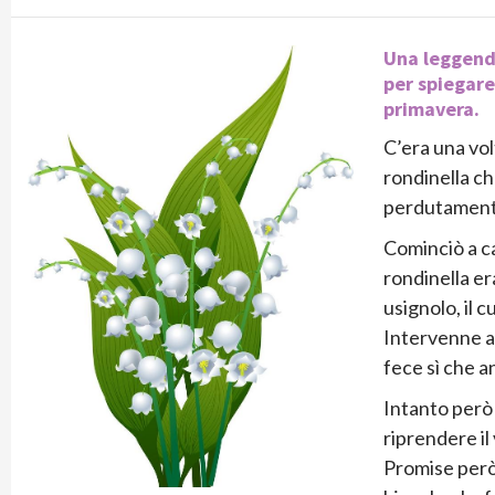
Una leggenda
per spiegare 
primavera.
C’era una vol
rondinella ch
perdutament
Cominciò a ca
rondinella er
usignolo, il 
Intervenne a
fece sì che a
Intanto però 
riprendere il
Promise però 