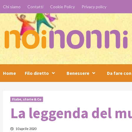
Skip
Chi siamo
Contatti
Cookie Policy
Privacy policy
to
content
Home
Filo diretto
Benessere
Da fare con 
Fiabe, storie & Co
La leggenda del m
10 aprile 2020