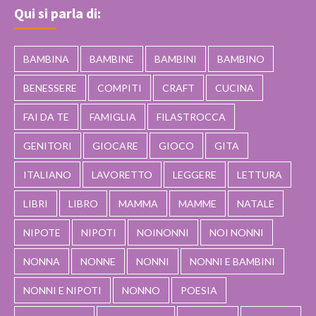
Qui si parla di:
BAMBINA
BAMBINE
BAMBINI
BAMBINO
BENESSERE
COMPITI
CRAFT
CUCINA
FAI DA TE
FAMIGLIA
FILASTROCCA
GENITORI
GIOCARE
GIOCO
GITA
ITALIANO
LAVORETTO
LEGGERE
LETTURA
LIBRI
LIBRO
MAMMA
MAMME
NATALE
NIPOTE
NIPOTI
NOINONNI
NOI NONNI
NONNA
NONNE
NONNI
NONNI E BAMBINI
NONNI E NIPOTI
NONNO
POESIA