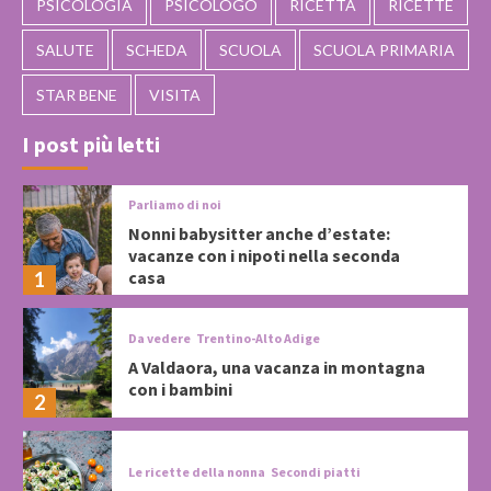
PSICOLOGIA
PSICOLOGO
RICETTA
RICETTE
SALUTE
SCHEDA
SCUOLA
SCUOLA PRIMARIA
STAR BENE
VISITA
I post più letti
Parliamo di noi
Nonni babysitter anche d’estate:
vacanze con i nipoti nella seconda
casa
1
Da vedere
Trentino-Alto Adige
A Valdaora, una vacanza in montagna
con i bambini
2
Le ricette della nonna
Secondi piatti