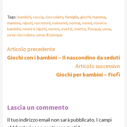
Tags:
bambini
,
caccia
,
cioccolato
,
famiglia
,
giochi
,
mamma
,
mamme
,
nipoti
,
noi nonni
,
noinonni
,
nonna
,
nonni
,
nonni e
bambini
,
nonni e nipoti
,
nonno
,
ovetti
,
ovetto
,
Pasqua
,
uova
,
uova cioccolato
,
uova di pasqua
Continue
Articolo precedente
Giochi con i bambini – Il nascondino da seduti
Reading
Articolo successivo
Giochi per bambini – Fiofì
Lascia un commento
Il tuo indirizzo email non sarà pubblicato.
I campi