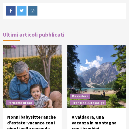
Facebook
Twitter
Instagram
Ultimi articoli pubblicati
Da vedere
Parliamo di noi
Trentino-Alto Adige
Nonni babysitter anche
A Valdaora, una
d’estate: vacanze con i
vacanza in montagna
nipoti nella seconda
con i bambini