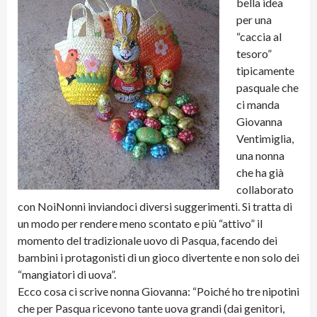
bella idea
per una
“caccia al
tesoro”
tipicamente
pasquale che
ci manda
Giovanna
Ventimiglia,
una nonna
che ha già
collaborato
con NoiNonni inviandoci diversi suggerimenti. Si tratta di
un modo per rendere meno scontato e più “attivo” il
momento del tradizionale uovo di Pasqua, facendo dei
bambini i protagonisti di un gioco divertente e non solo dei
“mangiatori di uova”.
Ecco cosa ci scrive nonna Giovanna: “Poiché ho tre nipotini
che per Pasqua ricevono tante uova grandi (dai genitori,