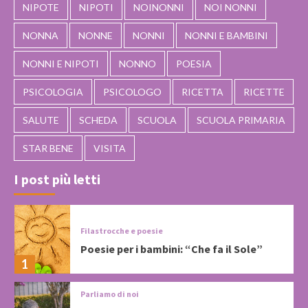
NIPOTE
NIPOTI
NOINONNI
NOI NONNI
NONNA
NONNE
NONNI
NONNI E BAMBINI
NONNI E NIPOTI
NONNO
POESIA
PSICOLOGIA
PSICOLOGO
RICETTA
RICETTE
SALUTE
SCHEDA
SCUOLA
SCUOLA PRIMARIA
STAR BENE
VISITA
I post più letti
Filastrocche e poesie
Poesie per i bambini: “Che fa il Sole”
1
Parliamo di noi