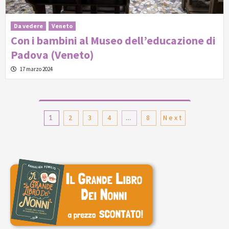
Da vedere
Veneto
Con i bambini al Museo dell’educazione di
Padova (Veneto)
17 marzo 2024
Paginazione
1
2
3
4
…
8
Next
degli
articoli