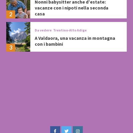
Nonni babysitter anche d’estate:
vacanze con i nipoti nella seconda
casa
2
Da vedere
Trentino-Alto Adige
A Valdaora, una vacanza in montagna
con i bambini
3