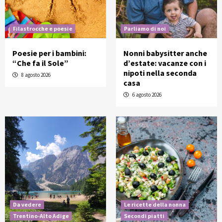
Filastrocche e poesie
Parliamo di noi
Poesie per i bambini:
Nonni babysitter anche
“Che fa il Sole”
d’estate: vacanze con i
nipoti nella seconda
8 agosto 2026
casa
6 agosto 2026
Da vedere
Le ricette della nonna
Trentino-Alto Adige
Secondi piatti