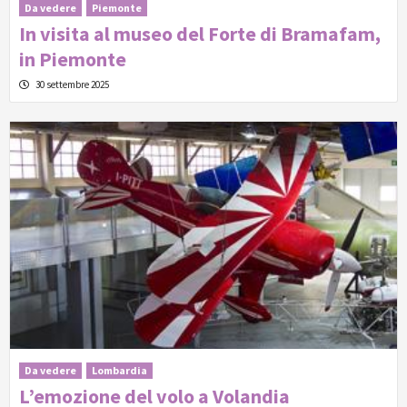
Da vedere
Piemonte
In visita al museo del Forte di Bramafam,
in Piemonte
30 settembre 2025
Da vedere
Lombardia
L’emozione del volo a Volandia