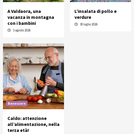
A Valdaora, una
L’insalata di pollo e
vacanza in montagna
verdure
con i bambini
30 luglio 2026
3 agosto 2026
Benessere
Caldo: attenzione
all’alimentazione, nella
terza età!