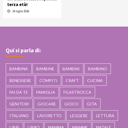
terza età!
24 luglio 2026
Qui si parla di:
BAMBINA
BAMBINE
BAMBINI
BAMBINO
BENESSERE
COMPITI
CRAFT
CUCINA
FAI DA TE
FAMIGLIA
FILASTROCCA
GENITORI
GIOCARE
GIOCO
GITA
ITALIANO
LAVORETTO
LEGGERE
LETTURA
LIBRI
LIBRO
MAMMA
MAMME
NATALE