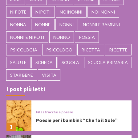
NIPOTE
NIPOTI
NOINONNI
NOI NONNI
NONNA
NONNE
NONNI
NONNI E BAMBINI
NONNI E NIPOTI
NONNO
POESIA
PSICOLOGIA
PSICOLOGO
RICETTA
RICETTE
SALUTE
SCHEDA
SCUOLA
SCUOLA PRIMARIA
STAR BENE
VISITA
I post più letti
Filastrocche e poesie
Poesie per i bambini: “Che fa il Sole”
1