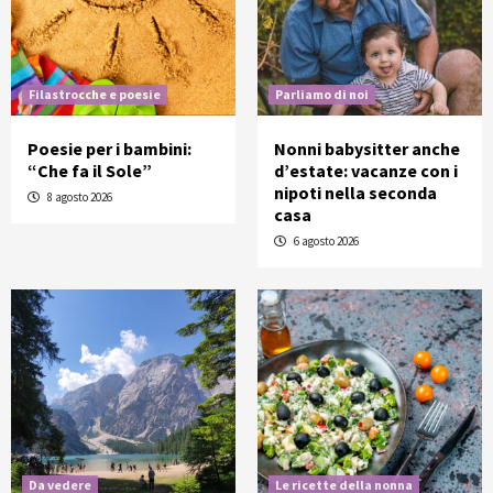
Filastrocche e poesie
Parliamo di noi
Poesie per i bambini:
Nonni babysitter anche
“Che fa il Sole”
d’estate: vacanze con i
nipoti nella seconda
8 agosto 2026
casa
6 agosto 2026
Da vedere
Le ricette della nonna