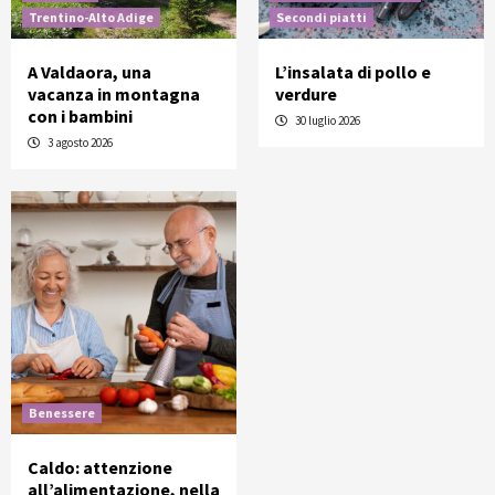
Trentino-Alto Adige
Secondi piatti
A Valdaora, una
L’insalata di pollo e
vacanza in montagna
verdure
con i bambini
30 luglio 2026
3 agosto 2026
Benessere
Caldo: attenzione
all’alimentazione, nella