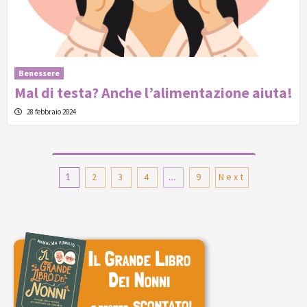
Benessere
Mal di testa? Anche l’alimentazione aiuta!
28 febbraio 2024
Paginazione
1
2
3
4
…
9
Next
degli
articoli