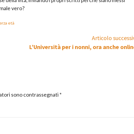
 male vero?
erza età
Articolo successi
L’Università per i nonni, ora anche onlin
gatori sono contrassegnati
*