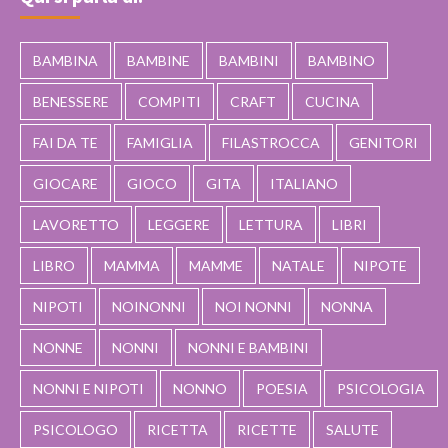
BAMBINA
BAMBINE
BAMBINI
BAMBINO
BENESSERE
COMPITI
CRAFT
CUCINA
FAI DA TE
FAMIGLIA
FILASTROCCA
GENITORI
GIOCARE
GIOCO
GITA
ITALIANO
LAVORETTO
LEGGERE
LETTURA
LIBRI
LIBRO
MAMMA
MAMME
NATALE
NIPOTE
NIPOTI
NOINONNI
NOI NONNI
NONNA
NONNE
NONNI
NONNI E BAMBINI
NONNI E NIPOTI
NONNO
POESIA
PSICOLOGIA
PSICOLOGO
RICETTA
RICETTE
SALUTE