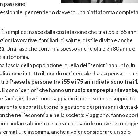
on passione
ofessionale, per renderlo davvero una piattaforma complet
 È semplice: nasce dalla costatazione che tra i 55 ei 65 anni
i lavorative, familiari, di salute, di stile di vita e anche
za
. Una fase che continua spesso anche oltre gli 80 anni, e
e autonomia.
una fascia della popolazione, quella dei “senior” appunto, in
Italia come in tutto il mondo occidentale: basta pensare che
tro Paese le persone tra i 55 e i 75 anni di età sono tra i 
. E sono “senior” che hanno
un ruolo sempre più rilevante
le famiglie, dove come sappiamo i nonni sono un supporto
mentale soprattutto nella gestione dei primi anni di vita d
anche nell’economia e nella società: viaggiano, fanno sport
no andare al cinema e a teatro, usano le nuove tecnologie
nformati… e insomma, anche a voler considerare un solo