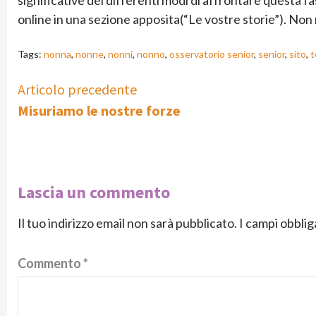
online in una sezione apposita(“Le vostre storie”). Non
Tags:
nonna
,
nonne
,
nonni
,
nonno
,
osservatorio senior
,
senior
,
sito
,
t
Continue
Articolo precedente
Misuriamo le nostre forze
Reading
Lascia un commento
Il tuo indirizzo email non sarà pubblicato.
I campi obbli
Commento
*