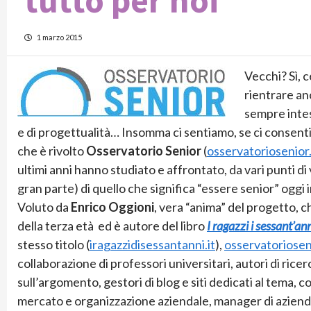
tutto per noi
1 marzo 2015
Vecchi? Sì, 
rientrare an
sempre intes
e di progettualità… Insomma ci sentiamo, se ci consenti
che è rivolto
Osservatorio Senior
(
osservatoriosenior.
ultimi anni hanno studiato e affrontato, da vari punti di 
gran parte) di quello che significa “essere senior” oggi in
Voluto da
Enrico Oggioni
, vera “anima” del progetto, c
della terza età ed è autore del libro
I ragazzi i sessant’an
stesso titolo (
iragazzidisessantanni.it
),
osservatorioseni
collaborazione di professori universitari, autori di ricerc
sull’argomento, gestori di blog e siti dedicati al tema, c
mercato e organizzazione aziendale, manager di aziend