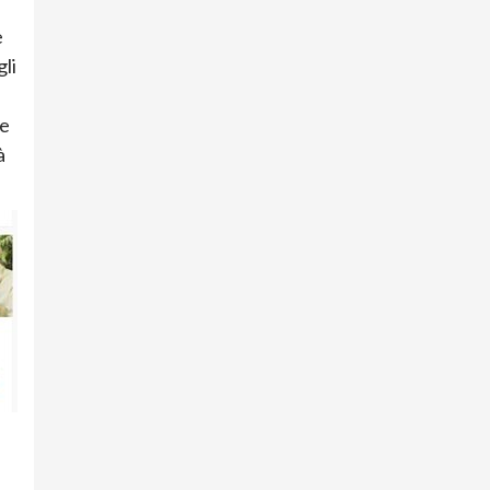
e
gli
re
à