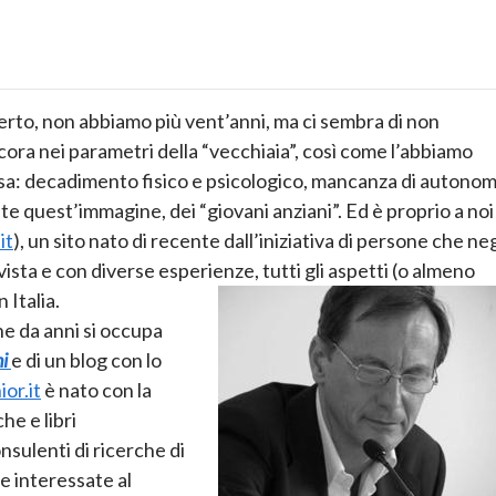
certo, non abbiamo più vent’anni, ma ci sembra di non
cora nei parametri della “vecchiaia”, così come l’abbiamo
a: decadimento fisico e psicologico, mancanza di autonom
te quest’immagine, dei “giovani anziani”. Ed è proprio a noi
it
), un sito nato di recente dall’iniziativa di persone che neg
vista e con diverse esperienze, tutti gli aspetti (o almeno
 Italia.
he da anni si occupa
ni
e di un blog con lo
or.it
è nato con la
he e libri
onsulenti di ricerche di
e interessate al