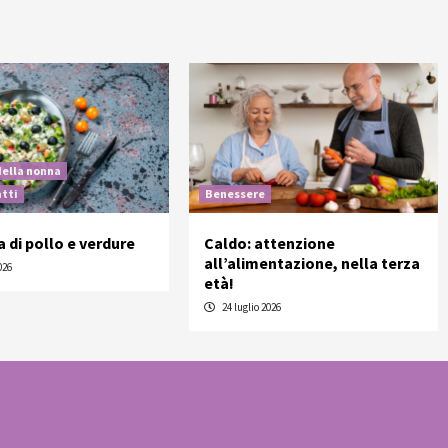
della nonna
atti
Benessere
a di pollo e verdure
Caldo: attenzione
all’alimentazione, nella terza
026
età!
24 luglio 2026