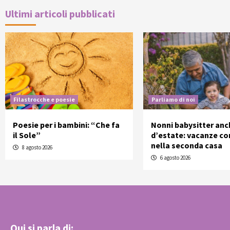
Ultimi articoli pubblicati
Filastrocche e poesie
Parliamo di noi
Poesie per i bambini: “Che fa
Nonni babysitter anc
il Sole”
d’estate: vacanze con
nella seconda casa
8 agosto 2026
6 agosto 2026
Qui si parla di: