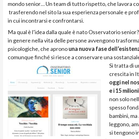
mondo senior… Un team di tutto rispetto, che lavora c
trasferendo nel sito la sua esperienza personale e pr
in cui incontrarsi e confrontarsi.
Ma qual è l’idea dalla quale è nato Osservatorio senior?
in genere nella vita delle persone avvengono trasformazion
psicologiche, che aprono
una nuova fase dell’esisten
comunque finché si riesce a conservare una sostanzial
Si tratta di 
crescita in 
oggi nel nos
e i 15 milioni
non solo nel
spesso fonda
bambini, ma 
leggono, ama
si tengono i