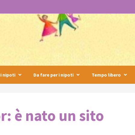
i nipoti
Da fare per i nipoti
Tempo libero
: è nato un sito