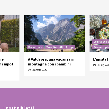
Le ricette 
Da vedere
Trentino-Alto Adige
Secondi pi
he
A Valdaora, una vacanza in
L’insalat
 i nipoti
montagna con i bambini
30 luglio 2
3 agosto 2026
I post più letti