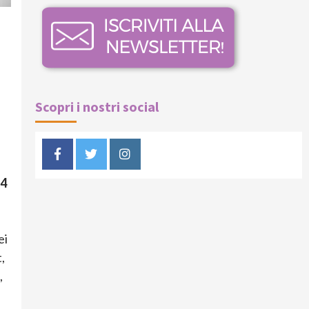
a
Scopri i nostri social
Facebook
Twitter
Instagram
14
,
ei
,
,