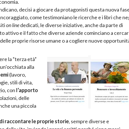
economia.
ndicano, decisi a giocare da protagonisti questa nuova fas
incoraggiato, come testimoniano le ricerche e i libri che ne
iti
on line
dedicati, le diverse iniziative, anche da parte di
o attivo e il fatto che diverse aziende cominciano a cerca
e delle proprie risorse umane o a cogliere nuove opportunit
re la “terza età”
 un’occhiata alla
temi
(lavoro,
, stili di vita,
zio, con
l’apporto
lazioni, delle
anche una piccola
di raccontare le proprie storie
, sempre diverse e
e della vita, inviando i propri scritti perché siano messi