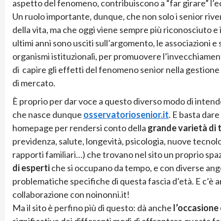
aspetto del fenomeno, contribuiscono a “far girare” l’
Un ruolo importante, dunque, che non solo i senior rive
della vita, ma che oggi viene sempre più riconosciuto e 
ultimi anni sono usciti sull’argomento, le associazioni e s
organismi istituzionali, per promuovere l’invecchiament
di capire gli effetti del fenomeno senior nella gestion
di mercato.
È proprio per dar voce a questo diverso modo di intende
che nasce dunque
osservatoriosenior.it
. E basta dare
homepage per rendersi conto della
grande varietà di 
previdenza, salute, longevità, psicologia, nuove tecnologie
rapporti familiari…) che trovano nel sito un proprio spa
di esperti
che si occupano da tempo, e con diverse ango
problematiche specifiche di questa fascia d’età. E c’è 
collaborazione con noinonni.it!
Ma il sito è perfino più di questo: dà anche
l’occasione 
significative dei differenti modi di affrontare questa fas