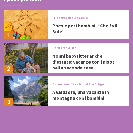
Filastrocche e poesie
Poesie per i bambini: “Che fa il
Sole”
1
Parliamo di noi
Nonni babysitter anche
d’estate: vacanze con i nipoti
nella seconda casa
2
Da vedere
Trentino-Alto Adige
A Valdaora, una vacanza in
montagna con i bambini
3