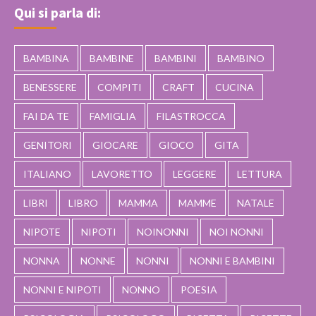
Qui si parla di:
BAMBINA
BAMBINE
BAMBINI
BAMBINO
BENESSERE
COMPITI
CRAFT
CUCINA
FAI DA TE
FAMIGLIA
FILASTROCCA
GENITORI
GIOCARE
GIOCO
GITA
ITALIANO
LAVORETTO
LEGGERE
LETTURA
LIBRI
LIBRO
MAMMA
MAMME
NATALE
NIPOTE
NIPOTI
NOINONNI
NOI NONNI
NONNA
NONNE
NONNI
NONNI E BAMBINI
NONNI E NIPOTI
NONNO
POESIA