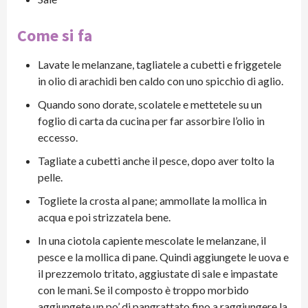
Come si fa
Lavate le melanzane, tagliatele a cubetti e friggetele
in olio di arachidi ben caldo con uno spicchio di aglio.
Quando sono dorate, scolatele e mettetele su un
foglio di carta da cucina per far assorbire l’olio in
eccesso.
Tagliate a cubetti anche il pesce, dopo aver tolto la
pelle.
Togliete la crosta al pane; ammollate la mollica in
acqua e poi strizzatela bene.
In una ciotola capiente mescolate le melanzane, il
pesce e la mollica di pane. Quindi aggiungete le uova e
il prezzemolo tritato, aggiustate di sale e impastate
con le mani. Se il composto è troppo morbido
aggiungete un po’ di pangrattato fino a raggiungere la