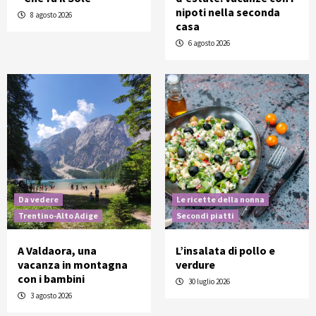
nipoti nella seconda
8 agosto 2026
casa
6 agosto 2026
Da vedere
Le ricette della nonna
Trentino-Alto Adige
Secondi piatti
A Valdaora, una
L’insalata di pollo e
vacanza in montagna
verdure
con i bambini
30 luglio 2026
3 agosto 2026