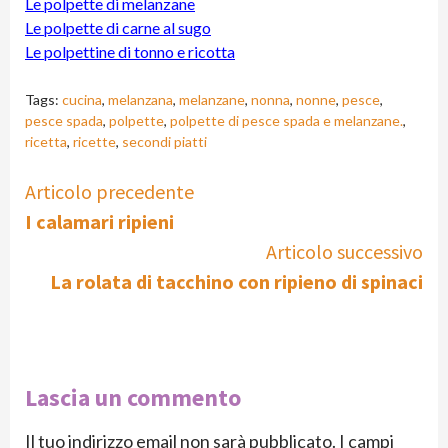
Le polpette di melanzane
Le polpette di carne al sugo
Le polpettine di tonno e ricotta
Tags:
cucina
,
melanzana
,
melanzane
,
nonna
,
nonne
,
pesce
,
pesce spada
,
polpette
,
polpette di pesce spada e melanzane.
,
ricetta
,
ricette
,
secondi piatti
Continue
Articolo precedente
I calamari ripieni
Reading
Articolo successivo
La rolata di tacchino con ripieno di spinaci
Lascia un commento
Il tuo indirizzo email non sarà pubblicato.
I campi