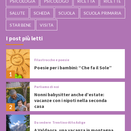
PSICOLOGIA
PSICOLOGO
RICETTA
RICETTE
SALUTE
SCHEDA
SCUOLA
SCUOLA PRIMARIA
STAR BENE
VISITA
I post più letti
Filastrocche e poesie
Poesie per i bambini: “Che fa il Sole”
1
Parliamo di noi
Nonni babysitter anche d’estate:
vacanze con i nipoti nella seconda
casa
2
Da vedere
Trentino-Alto Adige
A Valdaora, una vacanza in montagna