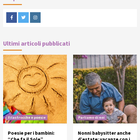
Facebook
Twitter
Instagram
Ultimi articoli pubblicati
Filastrocche e poesie
Parliamo di noi
Poesie per i bambini:
Nonni babysitter anche
“Che fa il Sole”
d’estate: vacanze con i