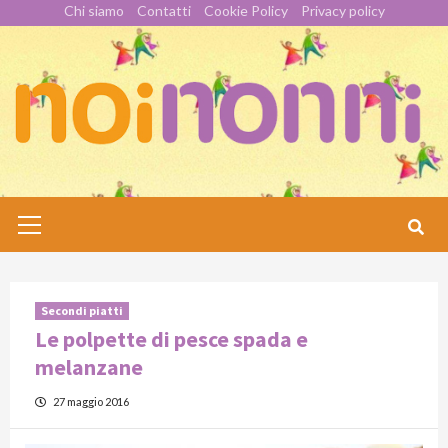
Skip
Chi siamo
Contatti
Cookie Policy
Privacy policy
to
content
Primary
Menu
Secondi piatti
Le polpette di pesce spada e
melanzane
27 maggio 2016