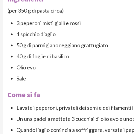
(per 350 g di pasta circa)
3 peperoni misti gialli e rossi
1 spicchio d’aglio
50 g di parmigiano reggiano grattugiato
40 g di foglie di basilico
Olio evo
Sale
Come si fa
Lavate i peperoni, privateli dei semi e dei filamenti i
Un una padella mettete 3 cucchiai di olio evo e uno 
Quando l’aglio comincia a soffriggere, versate i pep