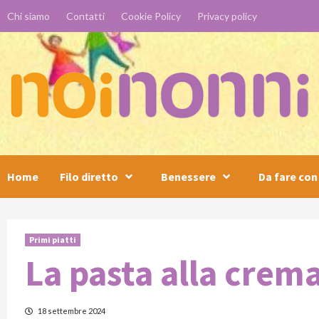
Skip
Chi siamo
Contatti
Cookie Policy
Privacy policy
to
content
Home
Filo diretto
Benessere
Da fare con 
Primi piatti
La pasta alla crem
18 settembre 2024