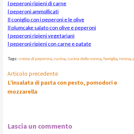
I peperoni ripieni di carne
I peperoni ammollicati
Il coniglio con i peperoni e le olive
Il plumcake salato con olive e peperoni
I peperoni ripieni vegetariani
I peperoni ripieni con carne e patate
Tags:
crema di peperoni
,
cucina
,
cucina della nonna
,
famiglia
,
nonna
,
Continue
Articolo precedente
L’insalata di pasta con pesto, pomodori e
Reading
mozzarella
Lascia un commento