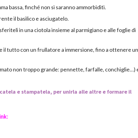
iamma bassa, finché non si saranno ammorbiditi.
te il basilico e asciugatelo.
feriteli in una ciotola insieme al parmigiano e alle foglie di
e il tutto con un frullatore a immersione, fino a ottenere u
ormato non troppo grande: pennette, farfalle, conchiglie…) 
catela e stampatela, per unirla alle altre e formare il
ink: