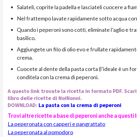
Salateli, coprite la padella e lasciateli cuocere a f
Nel frattempo lavate rapidamente sotto acqua corren
Quando i peperoni sono cotti, eliminate l’aglio e tras
basilico.
Aggiungete un filo di olio evo e frullate rapidament
crema.
Cuocete al dente della pasta corta (l’ideale è un f
conditela con la crema di peperoni.
A questo link trovate la ricetta in formato PDF. Scari
libro delle ricette di NoiNonni.
DOWNLOAD:
La pasta con la crema di peperoni
Trovi altre ricette a base di peperoni anche a questi l
La peperonata con capperi e pangrattato
La peperonata al pomodoro