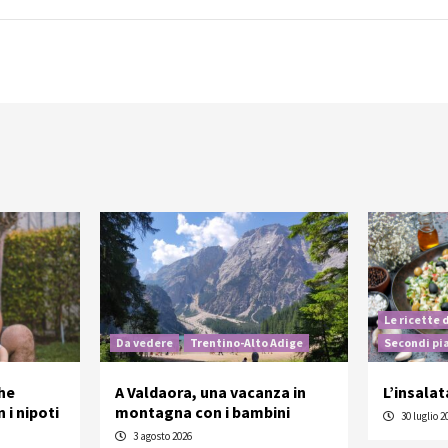
Le ricette 
Da vedere
Trentino-Alto Adige
Secondi pi
he
A Valdaora, una vacanza in
L’insalat
 i nipoti
montagna con i bambini
30 luglio 2
3 agosto 2026