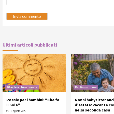
Ultimi articoli pubblicati
Filastrocche e poesie
Parliamo di noi
Poesie per i bambini: “Che fa
Nonni babysitter anc
il Sole”
d’estate: vacanze con
nella seconda casa
8 agosto 2026