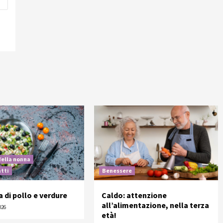
della nonna
atti
Benessere
a di pollo e verdure
Caldo: attenzione
all’alimentazione, nella terza
026
età!