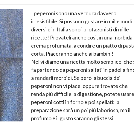
I peperoni sono una verdura davvero
irresistibile. Si possono gustare in mille modi
diversi e in Italia sono i protagonisti di mille
ricette! Provateli anche così, in una morbida
crema profumata, a condire un piatto di past
corta. Piaceranno anche ai bambini!
Noi vi diamo una ricetta molto semplice, che 
fa partendo da peperoni saltati in padella fin
a renderli morbidi. Se però la buccia dei
peperoni non vi piace, oppure trovate che
renda più difficile la digestione, potete usar
peperoni cotti in forno e poi spellati: la
preparazione sarà un po’ più laboriosa, ma il
profumo e il gusto saranno gli stessi.