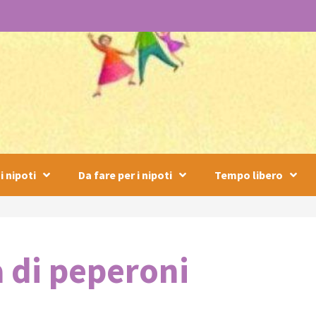
i nipoti
Da fare per i nipoti
Tempo libero
a di peperoni