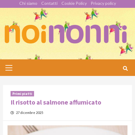
Skip
Chi siamo
Contatti
Cookie Policy
Privacy policy
to
content
Primary
Menu
Primi piatti
Il risotto al salmone affumicato
27 dicembre 2025