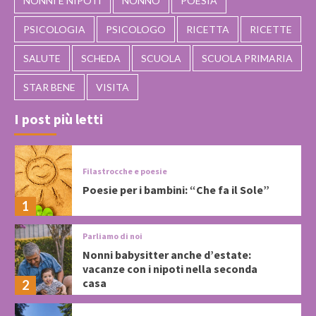
NONNI E NIPOTI
NONNO
POESIA
PSICOLOGIA
PSICOLOGO
RICETTA
RICETTE
SALUTE
SCHEDA
SCUOLA
SCUOLA PRIMARIA
STAR BENE
VISITA
I post più letti
Filastrocche e poesie
Poesie per i bambini: “Che fa il Sole”
1
Parliamo di noi
Nonni babysitter anche d’estate:
vacanze con i nipoti nella seconda
casa
2