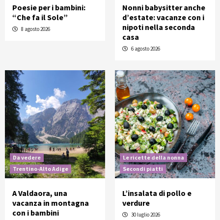
Poesie per i bambini:
Nonni babysitter anche
“Che fa il Sole”
d’estate: vacanze con i
nipoti nella seconda
8 agosto 2026
casa
6 agosto 2026
Da vedere
Le ricette della nonna
Trentino-Alto Adige
Secondi piatti
A Valdaora, una
L’insalata di pollo e
vacanza in montagna
verdure
con i bambini
30 luglio 2026