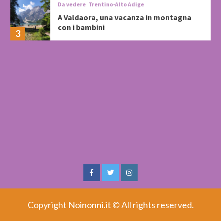
Da vedere
Trentino-Alto Adige
A Valdaora, una vacanza in montagna
con i bambini
3
Facebook
Twitter
Instagram
Copyright Noinonni.it © All rights reserved.