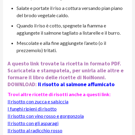
Salate e portate il riso a cottura versando pian piano
del brodo vegetale caldo.
Quando il riso è cotto, spegnete la fiamma e
aggiungete il salmone tagliato a listarelle e il burro.
Mescolate e alla fine aggiungete l’aneto (o il
prezzemolo) tritati.
A questo link trovate la ricetta in formato PDF.
Scaricatela e stampatela, per unirla alle altre e
formare il libro delle ricette di NoiNonni.
DOWNLOAD:
Il risotto al salmone affumicato
Trovi altre ricette di risotti anche a questi link:
Il risotto con zucca e salsiccia
I funghi ripieni di risotto
Il risotto con vino rosso e gorgonzola
Il risotto con gli asparagi
Il risotto al radicchio rosso