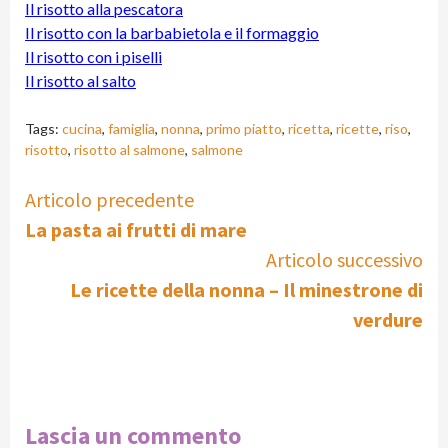
Il risotto alla pescatora
Il risotto con la barbabietola e il formaggio
Il risotto con i piselli
Il risotto al salto
Tags:
cucina
,
famiglia
,
nonna
,
primo piatto
,
ricetta
,
ricette
,
riso
,
risotto
,
risotto al salmone
,
salmone
Continue
Articolo precedente
La pasta ai frutti di mare
Reading
Articolo successivo
Le ricette della nonna – Il minestrone di
verdure
Lascia un commento