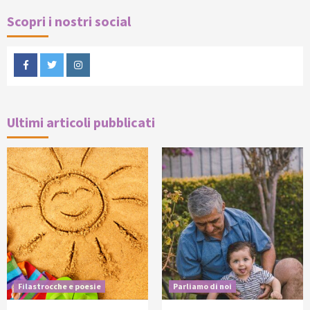
Scopri i nostri social
Facebook
Twitter
Instagram
Ultimi articoli pubblicati
Filastrocche e poesie
Parliamo di noi