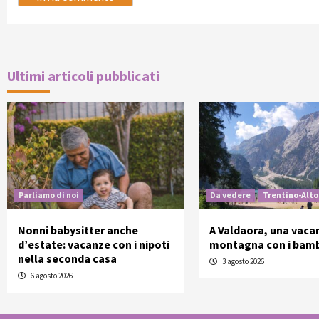
Ultimi articoli pubblicati
Parliamo di noi
Da vedere
Trentino-Alto
Nonni babysitter anche
A Valdaora, una vaca
d’estate: vacanze con i nipoti
montagna con i bamb
nella seconda casa
3 agosto 2026
6 agosto 2026