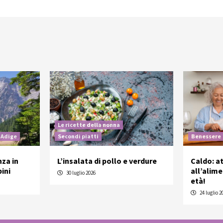
Le ricette della nonna
 Adige
Secondi piatti
Benessere
nza in
L’insalata di pollo e verdure
Caldo: a
ini
all’alim
30 luglio 2026
età!
24 luglio 2