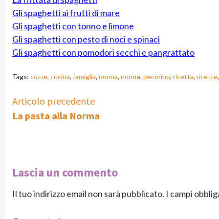
Gli spaghetti ai frutti di mare
Gli spaghetti con tonno e limone
Gli spaghetti con pesto di noci e spinaci
Gli spaghetti con pomodori secchi e pangrattato
Tags:
cozze
,
cucina
,
famiglia
,
nonna
,
nonne
,
pecorino
,
ricetta
,
ricette
Continue
Articolo precedente
La pasta alla Norma
Reading
Lascia un commento
Il tuo indirizzo email non sarà pubblicato.
I campi obbli