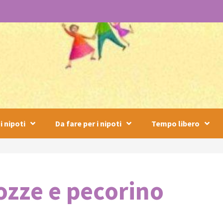
i nipoti
Da fare per i nipoti
Tempo libero
cozze e pecorino