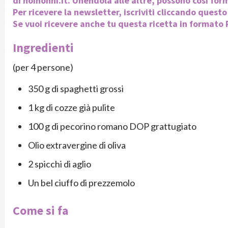
di noinonni.it. Unendola alle altre, possono così forma
Per ricevere la newsletter, iscriviti cliccando questo
Se vuoi ricevere anche tu questa ricetta in formato P
Ingredienti
(per 4 persone)
350 g di spaghetti grossi
1 kg di cozze già pulite
100 g di pecorino romano DOP grattugiato
Olio extravergine di oliva
2 spicchi di aglio
Un bel ciuffo di prezzemolo
Come si fa