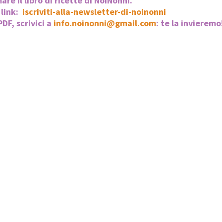
re il libro di ricette di NoiNonni.
 link:
iscriviti-alla-newsletter-di-noinonni
DF, scrivici a
info.noinonni@gmail.com
: te la invieremo