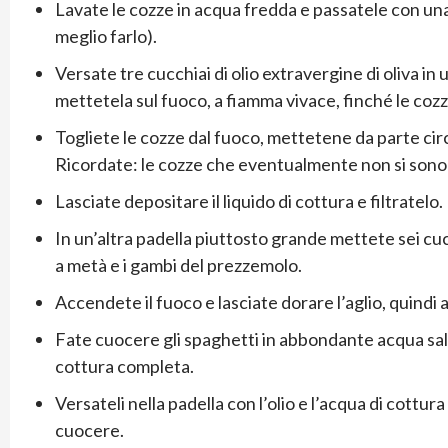
Lavate le cozze in acqua fredda e passatele con un
meglio farlo).
Versate tre cucchiai di olio extravergine di oliva in
mettetela sul fuoco, a fiamma vivace, finché le coz
Togliete le cozze dal fuoco, mettetene da parte circa
Ricordate: le cozze che eventualmente non si son
Lasciate depositare il liquido di cottura e filtratelo.
In un’altra padella piuttosto grande mettete sei cucch
a metà e i gambi del prezzemolo.
Accendete il fuoco e lasciate dorare l’aglio, quindi a
Fate cuocere gli spaghetti in abbondante acqua salat
cottura completa.
Versateli nella padella con l’olio e l’acqua di cottura
cuocere.