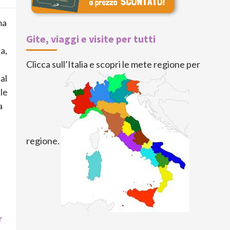
ma
Gite, viaggi e visite per tutti
a,
Clicca sull’Italia e scopri le mete regione per
al
le
a
regione.
r