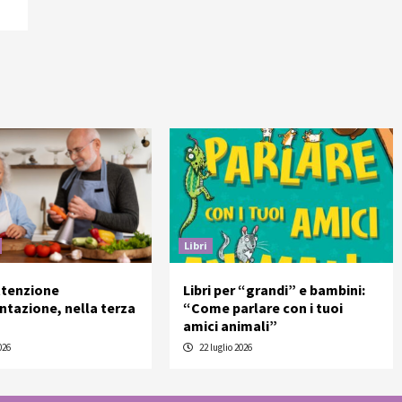
Libri
ttenzione
Libri per “grandi” e bambini:
entazione, nella terza
“Come parlare con i tuoi
amici animali”
026
22 luglio 2026