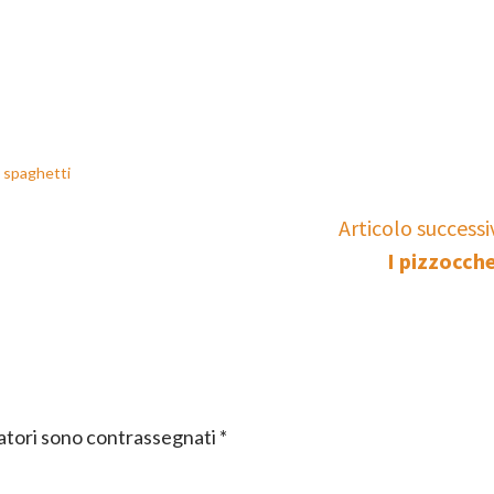
,
spaghetti
Articolo successi
I pizzocche
gatori sono contrassegnati
*