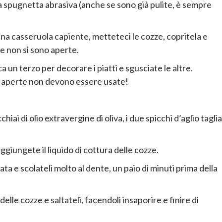
a spugnetta abrasiva (anche se sono già pulite, è sempre
 una casseruola capiente, metteteci le cozze, copritela e
ze non si sono aperte.
 un terzo per decorare i piatti e sgusciate le altre.
o aperte non devono essere usate!
iai di olio extravergine di oliva, i due spicchi d’aglio taglia
ggiungete il liquido di cottura delle cozze.
a e scolateli molto al dente, un paio di minuti prima della
 delle cozze e saltateli, facendoli insaporire e finire di