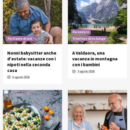
Da vedere
Parliamo di noi
Trentino-Alto Adige
Nonni babysitter anche
A Valdaora, una
d’estate: vacanze con i
vacanza in montagna
nipoti nella seconda
con i bambini
casa
3 agosto 2026
6 agosto 2026