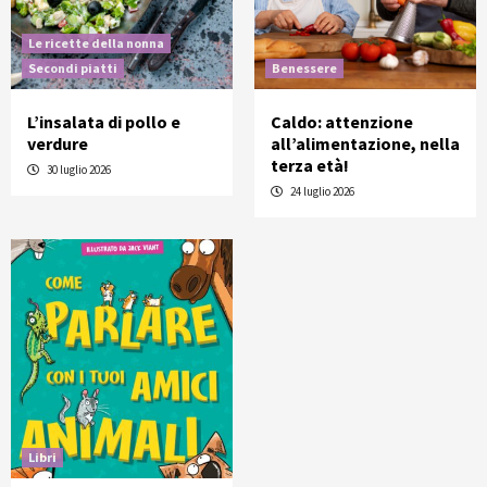
Le ricette della nonna
Secondi piatti
Benessere
L’insalata di pollo e
Caldo: attenzione
verdure
all’alimentazione, nella
terza età!
30 luglio 2026
24 luglio 2026
Libri