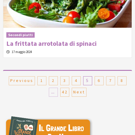
Secondi piatti
La frittata arrotolata di spinaci
17 maggio 2024
Paginazione
Previous
1
2
3
4
5
6
7
8
degli
…
42
Next
articoli