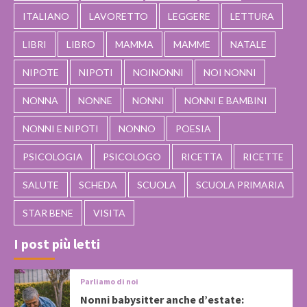
ITALIANO
LAVORETTO
LEGGERE
LETTURA
LIBRI
LIBRO
MAMMA
MAMME
NATALE
NIPOTE
NIPOTI
NOINONNI
NOI NONNI
NONNA
NONNE
NONNI
NONNI E BAMBINI
NONNI E NIPOTI
NONNO
POESIA
PSICOLOGIA
PSICOLOGO
RICETTA
RICETTE
SALUTE
SCHEDA
SCUOLA
SCUOLA PRIMARIA
STAR BENE
VISITA
I post più letti
Parliamo di noi
Nonni babysitter anche d’estate: