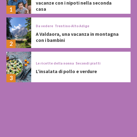
vacanze con i nipoti nella seconda
casa
1
Da vedere
Trentino-Alto Adige
A Valdaora, una vacanza in montagna
con i bambini
2
Le ricette della nonna
Secondi piatti
L’insalata di pollo e verdure
3