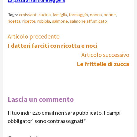
Tags:
croissant
,
cucina
,
famiglia
,
formaggio
,
nonna
,
nonne
,
ricetta
,
ricette
,
robiola
,
salmone
,
salmone affumicato
Continue
Articolo precedente
I datteri farciti con ricotta e noci
Reading
Articolo successivo
Le frittelle di zucca
Lascia un commento
Il tuo indirizzo email non sarà pubblicato.
I campi
obbligatori sono contrassegnati
*