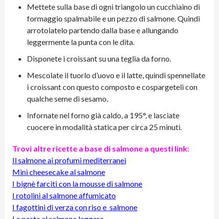
Mettete sulla base di ogni triangolo un cucchiaino di
formaggio spalmabile e un pezzo di salmone. Quindi
arrotolatelo partendo dalla base e allungando
leggermente la punta con le dita.
Disponete i croissant su una teglia da forno.
Mescolate il tuorlo d’uovo e il latte, quindi spennellate
i croissant con questo composto e cospargeteli con
qualche seme di sesamo.
Infornate nel forno già caldo, a 195°, e lasciate
cuocere in modalità statica per circa 25 minuti.
Trovi altre ricette a base di salmone a questi link:
Il salmone ai profumi mediterranei
Mini cheesecake al salmone
I bignè farciti con la mousse di salmone
I rotolini al salmone affumicato
I fagottini di verza con riso e salmone
La pasta al salmone leggera