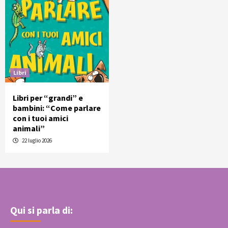
Libri
Libri per “grandi” e
bambini: “Come parlare
con i tuoi amici
animali”
22 luglio 2026
Qui si parla di: