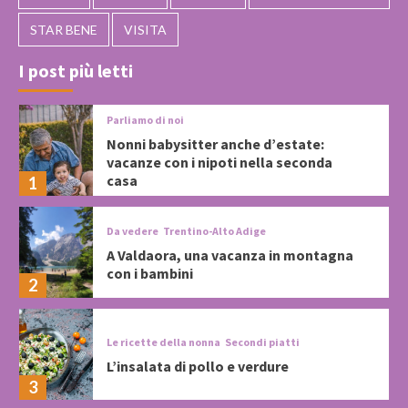
STAR BENE
VISITA
I post più letti
Parliamo di noi
Nonni babysitter anche d’estate:
vacanze con i nipoti nella seconda
casa
1
Da vedere
Trentino-Alto Adige
A Valdaora, una vacanza in montagna
con i bambini
2
Le ricette della nonna
Secondi piatti
L’insalata di pollo e verdure
3