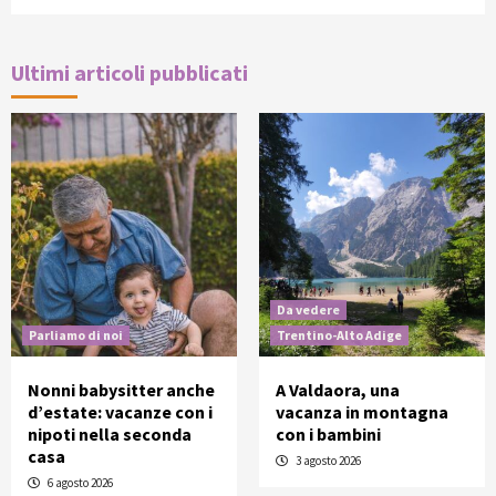
Ultimi articoli pubblicati
Da vedere
Parliamo di noi
Trentino-Alto Adige
Nonni babysitter anche
A Valdaora, una
d’estate: vacanze con i
vacanza in montagna
nipoti nella seconda
con i bambini
casa
3 agosto 2026
6 agosto 2026