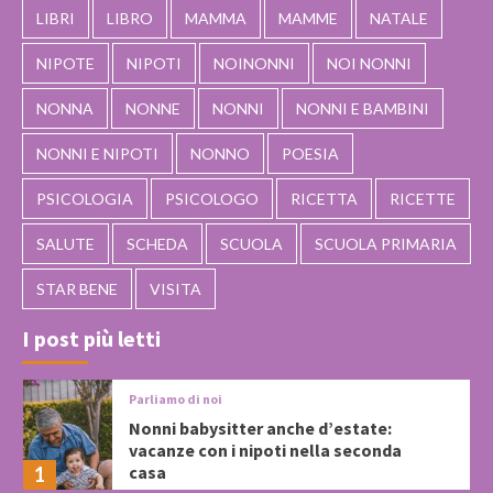
LIBRI
LIBRO
MAMMA
MAMME
NATALE
NIPOTE
NIPOTI
NOINONNI
NOI NONNI
NONNA
NONNE
NONNI
NONNI E BAMBINI
NONNI E NIPOTI
NONNO
POESIA
PSICOLOGIA
PSICOLOGO
RICETTA
RICETTE
SALUTE
SCHEDA
SCUOLA
SCUOLA PRIMARIA
STAR BENE
VISITA
I post più letti
Parliamo di noi
Nonni babysitter anche d’estate:
vacanze con i nipoti nella seconda
casa
1