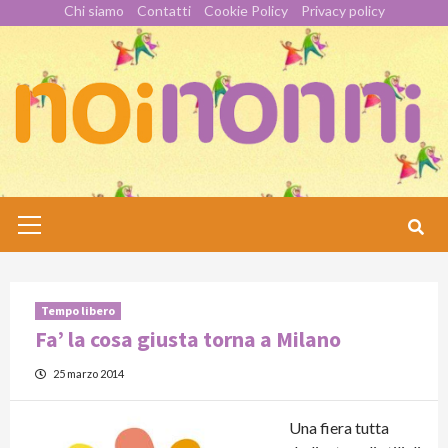
Skip
Chi siamo
Contatti
Cookie Policy
Privacy policy
to
content
Primary
Menu
Tempo libero
Fa’ la cosa giusta torna a Milano
25 marzo 2014
Una fiera tutta