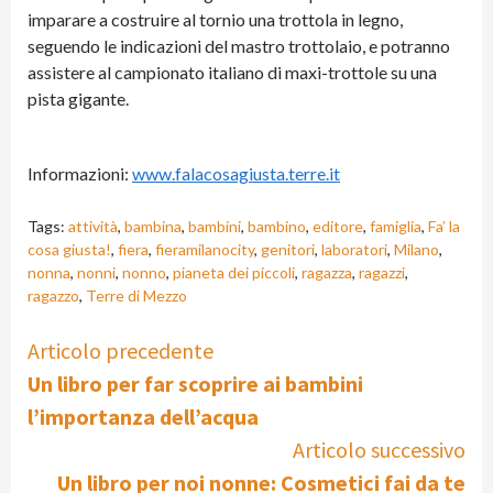
imparare a costruire al tornio una trottola in legno,
seguendo le indicazioni del mastro trottolaio, e potranno
assistere al campionato italiano di maxi-trottole su una
pista gigante.
Informazioni:
www.falacosagiusta.terre.it
Tags:
attività
,
bambina
,
bambini
,
bambino
,
editore
,
famiglia
,
Fa’ la
cosa giusta!
,
fiera
,
fieramilanocity
,
genitori
,
laboratori
,
Milano
,
nonna
,
nonni
,
nonno
,
pianeta dei piccoli
,
ragazza
,
ragazzi
,
ragazzo
,
Terre di Mezzo
Continue
Articolo precedente
Un libro per far scoprire ai bambini
Reading
l’importanza dell’acqua
Articolo successivo
Un libro per noi nonne: Cosmetici fai da te