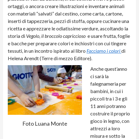
ortaggi, o ancora creare illustrazioni e inventare animali
con materiali “salvati” dal cestino, come carta, cartone,
inserti di tappezzeria, pezzi di stoffa, oppure cucinare una
ricetta e apprezzare le odiatissime verdure, ascoltando la
storia di
Vegolo, il broccolo capriccioso
e usare frutta, foglie
e bacche per preparare colori e inchiostri con cui tingere
tessuti, in un incontro ispirato al libro
Facciamo i colori
di
Helena Arendt (Terre di mezzo Editore).
Anche quest’anno
ci sarà la
falegnameria per
bambini, in cui i
piccoli tra i 3 e gli
11 anni potranno
costruire il proprio
gioco in legno, con
Foto Luana Monte
attrezzi a loro
misura e sotto la