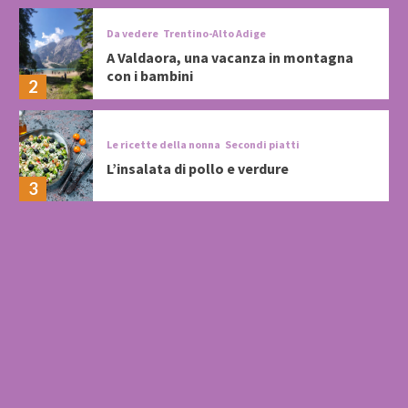
Da vedere
Trentino-Alto Adige
A Valdaora, una vacanza in montagna
con i bambini
2
Le ricette della nonna
Secondi piatti
L’insalata di pollo e verdure
3