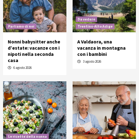
Da vedere
Parliamo di noi
Trentino-Alto Adige
Nonni babysitter anche
A Valdaora, una
d’estate: vacanze con i
vacanza in montagna
nipoti nella seconda
con i bambini
casa
3 agosto 2026
6 agosto 2026
Le ricette della nonna