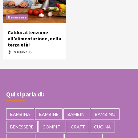
Benessere
Caldo: attenzione
all’alimentazione, nella
terza età!
24 luglio 2026
Qui si parla di:
BAMBINA
BAMBINE
BAMBINI
BAMBINO
BENESSERE
COMPITI
CRAFT
CUCINA