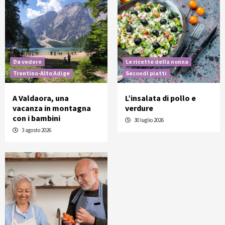
Da vedere
Le ricette della nonna
Trentino-Alto Adige
Secondi piatti
A Valdaora, una
L’insalata di pollo e
vacanza in montagna
verdure
con i bambini
30 luglio 2026
3 agosto 2026