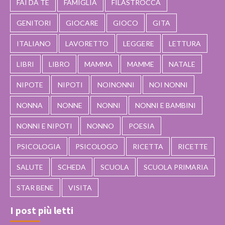
FAI DA TE
FAMIGLIA
FILASTROCCA
GENITORI
GIOCARE
GIOCO
GITA
ITALIANO
LAVORETTO
LEGGERE
LETTURA
LIBRI
LIBRO
MAMMA
MAMME
NATALE
NIPOTE
NIPOTI
NOINONNI
NOI NONNI
NONNA
NONNE
NONNI
NONNI E BAMBINI
NONNI E NIPOTI
NONNO
POESIA
PSICOLOGIA
PSICOLOGO
RICETTA
RICETTE
SALUTE
SCHEDA
SCUOLA
SCUOLA PRIMARIA
STAR BENE
VISITA
I post più letti