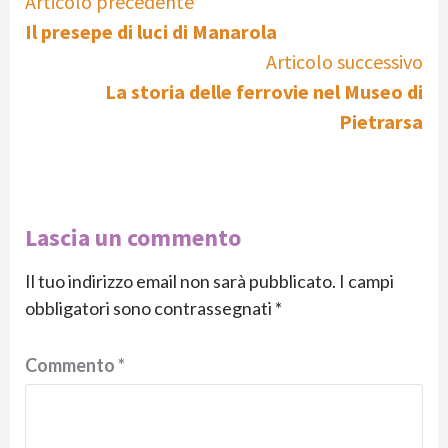
Continue
Articolo precedente
Il presepe di luci di Manarola
Reading
Articolo successivo
La storia delle ferrovie nel Museo di
Pietrarsa
Lascia un commento
Il tuo indirizzo email non sarà pubblicato.
I campi
obbligatori sono contrassegnati
*
Commento
*