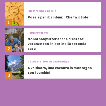
Filastrocche e poesie
Poesie per i bambini: “Che fa il Sole”
1
Parliamo di noi
Nonni babysitter anche d’estate:
vacanze con i nipoti nella seconda
casa
2
Da vedere
Trentino-Alto Adige
A Valdaora, una vacanza in montagna
con i bambini
3