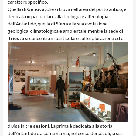
carattere specifico.
Quella di
Genova
, che si trova nell’area del porto antico, è
dedicata in particolare alla biologia e all’ecologia
dell’Antartide, quella di
Siena
alla sua evoluzione
geologica, climatologica e ambientale, mentre la sede di
Trieste
si concentra in
particolare sull’esplorazione ed è
divisa in
tre sezioni
. La prima è dedicata alla storia
dell’Antartide e a come via via, nel corso dei secoli, si sia