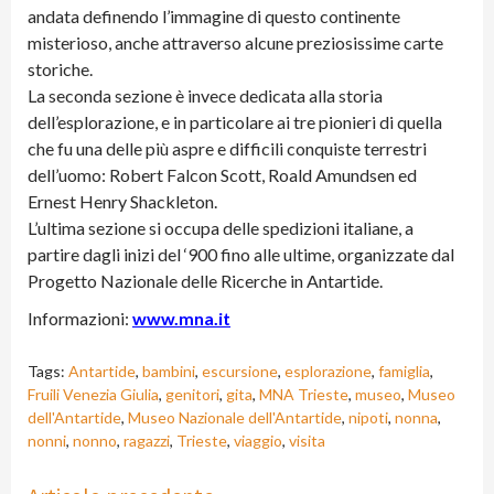
andata definendo l’immagine di questo continente
misterioso, anche attraverso alcune preziosissime carte
storiche.
La seconda sezione è invece dedicata alla storia
dell’esplorazione, e in particolare ai tre pionieri di quella
che fu una delle più aspre e difficili conquiste terrestri
dell’uomo: Robert Falcon Scott, Roald Amundsen ed
Ernest Henry Shackleton.
L’ultima sezione si occupa delle spedizioni italiane, a
partire dagli inizi del ‘900 fino alle ultime, organizzate dal
Progetto Nazionale delle Ricerche in Antartide.
Informazioni:
www.mna.it
Tags:
Antartide
,
bambini
,
escursione
,
esplorazione
,
famiglia
,
Fruili Venezia Giulia
,
genitori
,
gita
,
MNA Trieste
,
museo
,
Museo
dell'Antartide
,
Museo Nazionale dell'Antartide
,
nipoti
,
nonna
,
nonni
,
nonno
,
ragazzi
,
Trieste
,
viaggio
,
visita