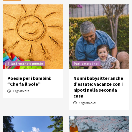
Filastrocche e poesie
Parliamo di noi
Poesie per i bambini:
Nonni babysitter anche
“Che fa il Sole”
d’estate: vacanze con i
nipoti nella seconda
8 agosto 2026
casa
6 agosto 2026