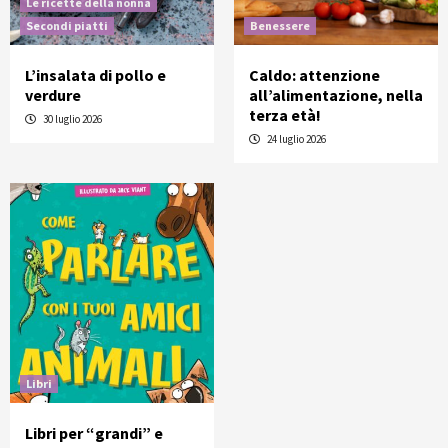
Le ricette della nonna
Secondi piatti
Benessere
L’insalata di pollo e
Caldo: attenzione
verdure
all’alimentazione, nella
terza età!
30 luglio 2026
24 luglio 2026
Libri
Libri per “grandi” e