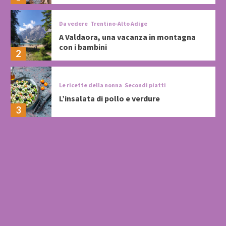
Da vedere
Trentino-Alto Adige
A Valdaora, una vacanza in montagna
con i bambini
2
Le ricette della nonna
Secondi piatti
L’insalata di pollo e verdure
3