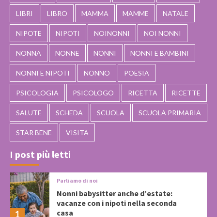
LIBRI
LIBRO
MAMMA
MAMME
NATALE
NIPOTE
NIPOTI
NOINONNI
NOI NONNI
NONNA
NONNE
NONNI
NONNI E BAMBINI
NONNI E NIPOTI
NONNO
POESIA
PSICOLOGIA
PSICOLOGO
RICETTA
RICETTE
SALUTE
SCHEDA
SCUOLA
SCUOLA PRIMARIA
STAR BENE
VISITA
I post più letti
Parliamo di noi
Nonni babysitter anche d’estate:
vacanze con i nipoti nella seconda
casa
1