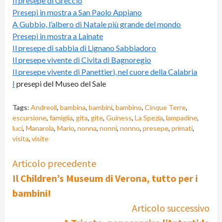
Il presepe di Greccio
Presepi in mostra a San Paolo Appiano
A Gubbio, l’albero di Natale più grande del mondo
Presepi in mostra a Lainate
Il presepe di sabbia di Lignano Sabbiadoro
Il presepe vivente di Civita di Bagnoregio
Il presepe vivente di Panettieri, nel cuore della Calabria
I
presepi del Museo del Sale
Tags:
Andreoli
,
bambina
,
bambini
,
bambino
,
Cinque Terre
,
escursione
,
famiglia
,
gita
,
gite
,
Guiness
,
La Spezia
,
lampadine
,
luci
,
Manarola
,
Mario
,
nonna
,
nonni
,
nonno
,
presepe
,
primati
,
visita
,
visite
Continue
Articolo precedente
Il Children’s Museum di Verona, tutto per i
Reading
bambini!
Articolo successivo