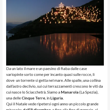
Da un lato il mare e un paesino di fiaba dalle case
variopinte sorto come per incanto quasi sulle rocce, lì
dove un torrente si getta nel mare. Alle spalle, una collina
dall’astro declivio, sui cui terrazzamenti crescono le viti da
cui nasce lo Sciacchetrà. Siamo a
Manarola
(La Spezia),
una delle
Cinque Terre
, in
Liguria
.
Qui il Natale vede ripetersi ogni anno un piccolo grande
miracolo:
dall’8 dicembre
, e fino alla fine di gennaio, al