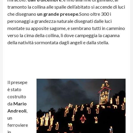
tramonto la collina alle spalle dell’abitato si accende di luci
che disegnano
un grande presepe
.Sono oltre 300 i
personaggi a grandezza naturale disegnati dalle luci
montate su apposite sagome, e sembrano tutti in cammino
verso la cima della collina, lì dove campeggia la capanna
della natività sormontata dagli angeli e dalla stella.
Il presepe
è stato
costruito
da
Mario
Andreoli
,
un
ferroviere
in