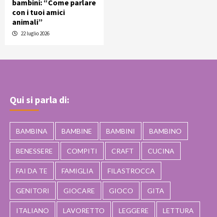
bambini: “Come parlare
con i tuoi amici
animali”
22 luglio 2026
Qui si parla di:
BAMBINA
BAMBINE
BAMBINI
BAMBINO
BENESSERE
COMPITI
CRAFT
CUCINA
FAI DA TE
FAMIGLIA
FILASTROCCA
GENITORI
GIOCARE
GIOCO
GITA
ITALIANO
LAVORETTO
LEGGERE
LETTURA