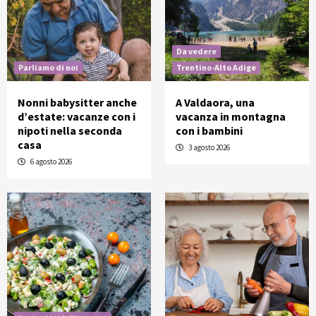
Da vedere
Parliamo di noi
Trentino-Alto Adige
Nonni babysitter anche
A Valdaora, una
d’estate: vacanze con i
vacanza in montagna
nipoti nella seconda
con i bambini
casa
3 agosto 2026
6 agosto 2026