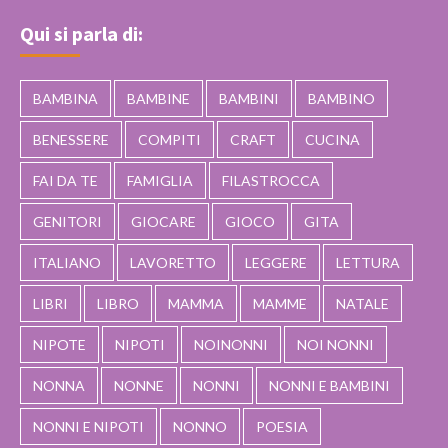
Qui si parla di:
BAMBINA
BAMBINE
BAMBINI
BAMBINO
BENESSERE
COMPITI
CRAFT
CUCINA
FAI DA TE
FAMIGLIA
FILASTROCCA
GENITORI
GIOCARE
GIOCO
GITA
ITALIANO
LAVORETTO
LEGGERE
LETTURA
LIBRI
LIBRO
MAMMA
MAMME
NATALE
NIPOTE
NIPOTI
NOINONNI
NOI NONNI
NONNA
NONNE
NONNI
NONNI E BAMBINI
NONNI E NIPOTI
NONNO
POESIA