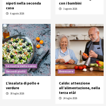
nipoti nella seconda
con i bambini
casa
3 agosto 2026
6 agosto 2026
Le ricette della nonna
Secondi piatti
Benessere
L’insalata di pollo e
Caldo: attenzione
verdure
all’alimentazione, nella
terza età!
30 luglio 2026
24 luglio 2026