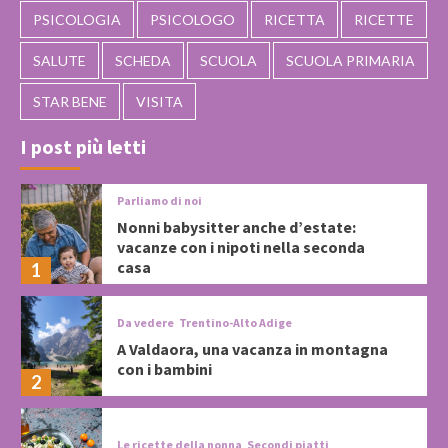
PSICOLOGIA
PSICOLOGO
RICETTA
RICETTE
SALUTE
SCHEDA
SCUOLA
SCUOLA PRIMARIA
STAR BENE
VISITA
I post più letti
Parliamo di noi
Nonni babysitter anche d’estate:
vacanze con i nipoti nella seconda
casa
1
Da vedere
Trentino-Alto Adige
A Valdaora, una vacanza in montagna
con i bambini
2
Le ricette della nonna
Secondi piatti