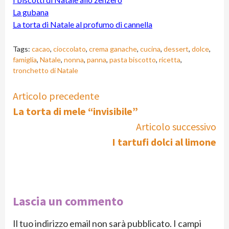
La gubana
La torta di Natale al profumo di cannella
Tags:
cacao
,
cioccolato
,
crema ganache
,
cucina
,
dessert
,
dolce
,
famiglia
,
Natale
,
nonna
,
panna
,
pasta biscotto
,
ricetta
,
tronchetto di Natale
Continue
Articolo precedente
La torta di mele “invisibile”
Reading
Articolo successivo
I tartufi dolci al limone
Lascia un commento
Il tuo indirizzo email non sarà pubblicato.
I campi