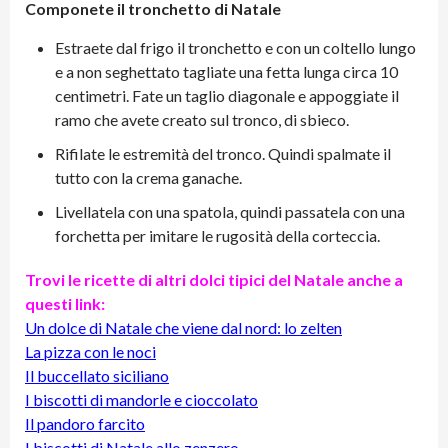
Componete il tronchetto di Natale
Estraete dal frigo il tronchetto e con un coltello lungo
e a non seghettato tagliate una fetta lunga circa 10
centimetri. Fate un taglio diagonale e appoggiate il
ramo che avete creato sul tronco, di sbieco.
Rifilate le estremità del tronco. Quindi spalmate il
tutto con la crema ganache.
Livellatela con una spatola, quindi passatela con una
forchetta per imitare le rugosità della corteccia.
Trovi le ricette di altri dolci tipici del Natale anche a
questi link:
Un dolce di Natale che viene dal nord: lo zelten
La pizza con le noci
Il buccellato siciliano
I biscotti di mandorle e cioccolato
Il pandoro farcito
I biscotti di Natale allo zenzero