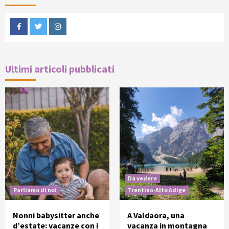
Facebook
Twitter
Instagram
Ultimi articoli pubblicati
Da vedere
Parliamo di noi
Trentino-Alto Adige
Nonni babysitter anche
A Valdaora, una
d’estate: vacanze con i
vacanza in montagna