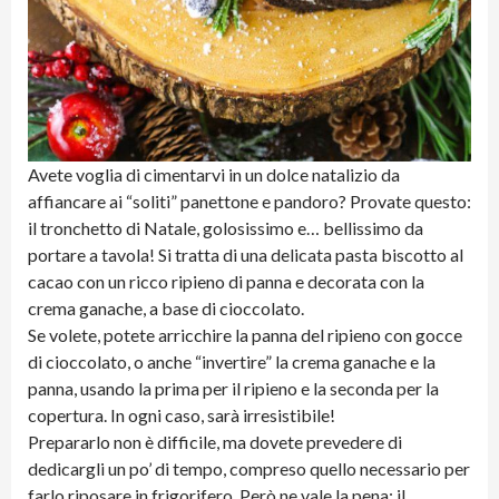
Avete voglia di cimentarvi in un dolce natalizio da
affiancare ai “soliti” panettone e pandoro? Provate questo:
il tronchetto di Natale, golosissimo e… bellissimo da
portare a tavola! Si tratta di una delicata pasta biscotto al
cacao con un ricco ripieno di panna e decorata con la
crema ganache, a base di cioccolato.
Se volete, potete arricchire la panna del ripieno con gocce
di cioccolato, o anche “invertire” la crema ganache e la
panna, usando la prima per il ripieno e la seconda per la
copertura. In ogni caso, sarà irresistibile!
Prepararlo non è difficile, ma dovete prevedere di
dedicargli un po’ di tempo, compreso quello necessario per
farlo riposare in frigorifero. Però ne vale la pena: il