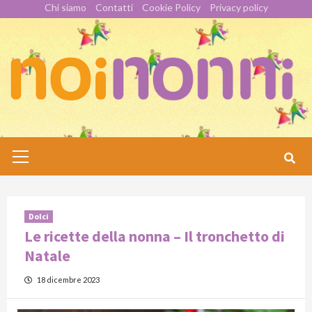
Skip
Chi siamo
Contatti
Cookie Policy
Privacy policy
to
content
Primary
Menu
Dolci
Le ricette della nonna – Il tronchetto di
Natale
18 dicembre 2023