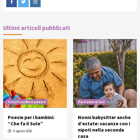
Facebook
Twitter
Instagram
Ultimi articoli pubblicati
Filastrocche e poesie
Parliamo di noi
Poesie per i bambini:
Nonni babysitter anche
“Che fa il Sole”
d’estate: vacanze con i
nipoti nella seconda
8 agosto 2026
casa