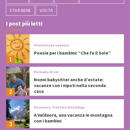
STAR BENE
VISITA
I post più letti
Filastrocche e poesie
Poesie per i bambini: “Che fa il Sole”
1
Parliamo di noi
Nonni babysitter anche d’estate:
vacanze con i nipoti nella seconda
casa
2
Da vedere
Trentino-Alto Adige
A Valdaora, una vacanza in montagna
con i bambini
3