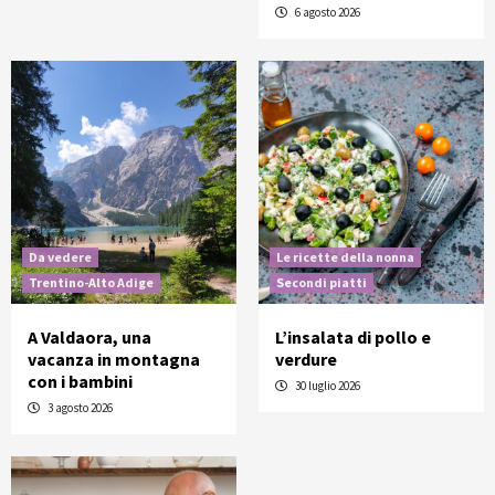
6 agosto 2026
Da vedere
Le ricette della nonna
Trentino-Alto Adige
Secondi piatti
A Valdaora, una
L’insalata di pollo e
vacanza in montagna
verdure
con i bambini
30 luglio 2026
3 agosto 2026