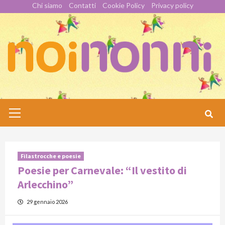
Skip
Chi siamo
Contatti
Cookie Policy
Privacy policy
to
content
Primary
Menu
Filastrocche e poesie
Poesie per Carnevale: “Il vestito di
Arlecchino”
29 gennaio 2026