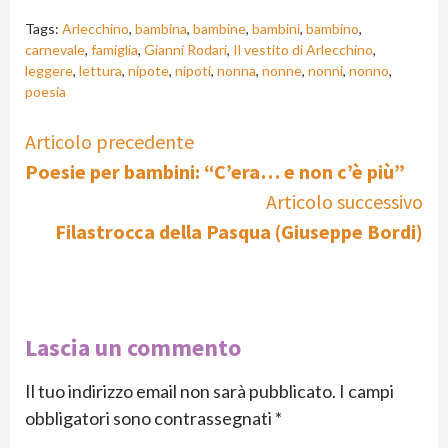
Tags:
Arlecchino
,
bambina
,
bambine
,
bambini
,
bambino
,
carnevale
,
famiglia
,
Gianni Rodari
,
Il vestito di Arlecchino
,
leggere
,
lettura
,
nipote
,
nipoti
,
nonna
,
nonne
,
nonni
,
nonno
,
poesia
Continue
Articolo precedente
Poesie per bambini: “C’era… e non c’è più”
Reading
Articolo successivo
Filastrocca della Pasqua (Giuseppe Bordi)
Lascia un commento
Il tuo indirizzo email non sarà pubblicato.
I campi
obbligatori sono contrassegnati
*