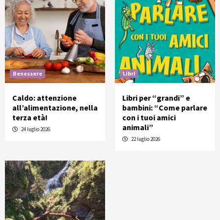
Benessere
Libri
Caldo: attenzione
Libri per “grandi” e
all’alimentazione, nella
bambini: “Come parlare
terza età!
con i tuoi amici
animali”
24 luglio 2026
22 luglio 2026