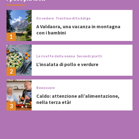
Da vedere
Trentino-Alto Adige
A Valdaora, una vacanza in montagna
con i bambini
1
Le ricette della nonna
Secondi piatti
L’insalata di pollo e verdure
2
Benessere
Caldo: attenzione all’alimentazione,
nella terza età!
3