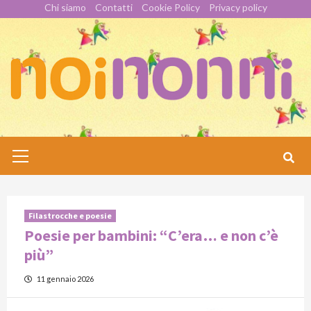
Skip
Chi siamo
Contatti
Cookie Policy
Privacy policy
to
content
Primary
Menu
Filastrocche e poesie
Poesie per bambini: “C’era… e non c’è
più”
11 gennaio 2026