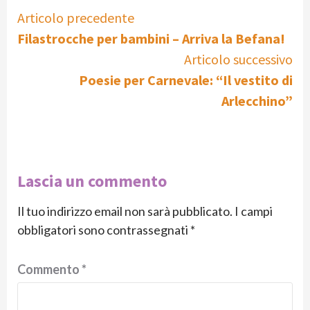
Continue
Articolo precedente
Filastrocche per bambini – Arriva la Befana!
Reading
Articolo successivo
Poesie per Carnevale: “Il vestito di
Arlecchino”
Lascia un commento
Il tuo indirizzo email non sarà pubblicato.
I campi
obbligatori sono contrassegnati
*
Commento
*