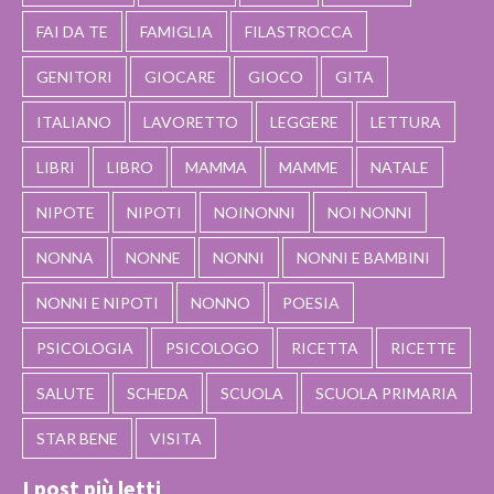
FAI DA TE
FAMIGLIA
FILASTROCCA
GENITORI
GIOCARE
GIOCO
GITA
ITALIANO
LAVORETTO
LEGGERE
LETTURA
LIBRI
LIBRO
MAMMA
MAMME
NATALE
NIPOTE
NIPOTI
NOINONNI
NOI NONNI
NONNA
NONNE
NONNI
NONNI E BAMBINI
NONNI E NIPOTI
NONNO
POESIA
PSICOLOGIA
PSICOLOGO
RICETTA
RICETTE
SALUTE
SCHEDA
SCUOLA
SCUOLA PRIMARIA
STAR BENE
VISITA
I post più letti