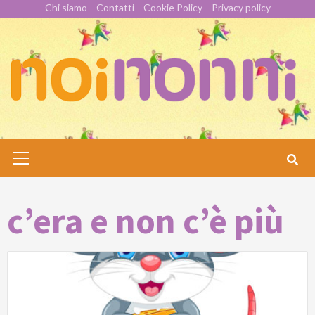
Skip
Chi siamo
Contatti
Cookie Policy
Privacy policy
to
content
Primary
Menu
c’era e non c’è più