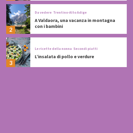
Da vedere
Trentino-Alto Adige
A Valdaora, una vacanza in montagna
con i bambini
2
Le ricette della nonna
Secondi piatti
L’insalata di pollo e verdure
3