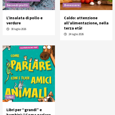
Secondi piatti
Benessere
L’insalata di pollo e
Caldo: attenzione
verdure
all’alimentazione, nella
terza età!
30 luglio 2026
24 luglio 2026
Libri
Libri per “grandi” e
bambini: “Come parlare