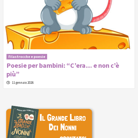
Filastrocche e poesie
Poesie per bambini: “C’era… e non c’è
più”
11 gennaio 2026