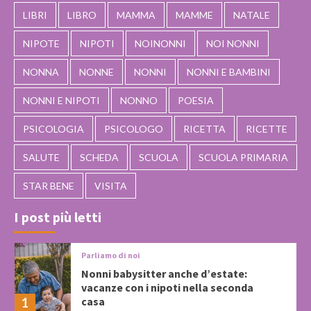
LIBRI
LIBRO
MAMMA
MAMME
NATALE
NIPOTE
NIPOTI
NOINONNI
NOI NONNI
NONNA
NONNE
NONNI
NONNI E BAMBINI
NONNI E NIPOTI
NONNO
POESIA
PSICOLOGIA
PSICOLOGO
RICETTA
RICETTE
SALUTE
SCHEDA
SCUOLA
SCUOLA PRIMARIA
STAR BENE
VISITA
I post più letti
Parliamo di noi
Nonni babysitter anche d’estate:
vacanze con i nipoti nella seconda
casa
1