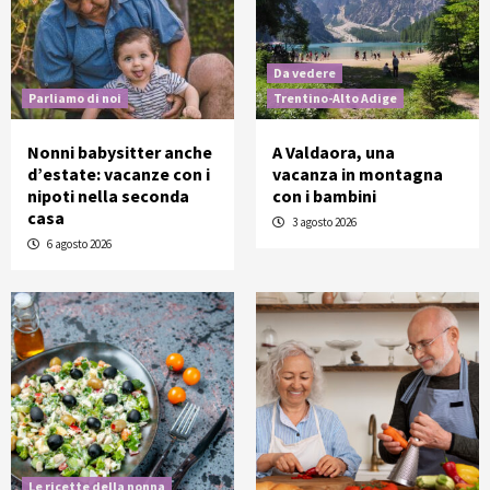
Da vedere
Parliamo di noi
Trentino-Alto Adige
Nonni babysitter anche
A Valdaora, una
d’estate: vacanze con i
vacanza in montagna
nipoti nella seconda
con i bambini
casa
3 agosto 2026
6 agosto 2026
Le ricette della nonna