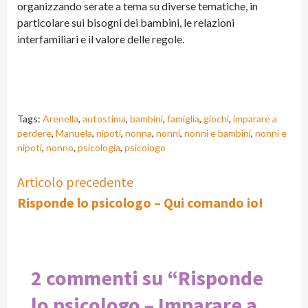
organizzando serate a tema su diverse tematiche, in
particolare sui bisogni dei bambini, le relazioni
interfamiliari e il valore delle regole.
Tags:
Arenella
,
autostima
,
bambini
,
famiglia
,
giochi
,
imparare a
perdere
,
Manuela
,
nipoti
,
nonna
,
nonni
,
nonni e bambini
,
nonni e
nipoti
,
nonno
,
psicologia
,
psicologo
Continue
Articolo precedente
Risponde lo psicologo – Qui comando io!
Reading
2 commenti su “
Risponde
lo psicologo – Imparare a