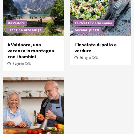
Da vedere
Le ricette della nonna
Trentino-Alto Adige
Secondi piatti
A Valdaora, una
L’insalata di pollo e
vacanza in montagna
verdure
con i bambini
30 luglio 2026
3 agosto 2026