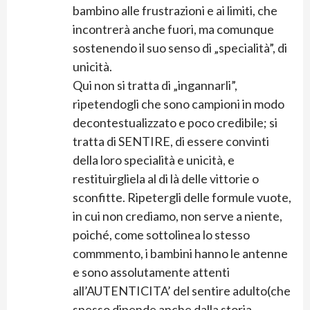
bambino alle frustrazioni e ai limiti, che
incontrerà anche fuori, ma comunque
sostenendo il suo senso di „specialità”, di
unicità.
Qui non si tratta di „ingannarli”,
ripetendogli che sono campioni in modo
decontestualizzato e poco credibile; si
tratta di SENTIRE, di essere convinti
della loro specialità e unicità, e
restituirgliela al di là delle vittorie o
sconfitte. Ripetergli delle formule vuote,
in cui non crediamo, non serve a niente,
poiché, come sottolinea lo stesso
commmento, i bambini hanno le antenne
e sono assolutamente attenti
all’AUTENTICITA’ del sentire adulto(che
spesso dipende anche dalla storia