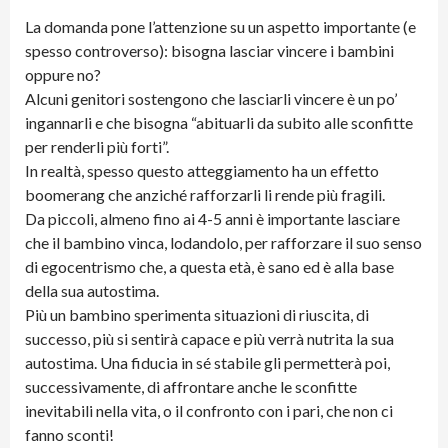
La domanda pone l’attenzione su un aspetto importante (e
spesso controverso): bisogna lasciar vincere i bambini
oppure no?
Alcuni genitori sostengono che lasciarli vincere è un po’
ingannarli e che bisogna “abituarli da subito alle sconfitte
per renderli più forti”.
In realtà, spesso questo atteggiamento ha un effetto
boomerang che anziché rafforzarli li rende più fragili.
Da piccoli, almeno fino ai 4-5 anni è importante lasciare
che il bambino vinca, lodandolo, per rafforzare il suo senso
di egocentrismo che, a questa età, è sano ed è alla base
della sua autostima.
Più un bambino sperimenta situazioni di riuscita, di
successo, più si sentirà capace e più verrà nutrita la sua
autostima. Una fiducia in sé stabile gli permetterà poi,
successivamente, di affrontare anche le sconfitte
inevitabili nella vita, o il confronto con i pari, che non ci
fanno sconti!