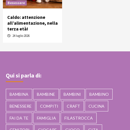
Benessere
Caldo: attenzione
all’alimentazione, nella
terza età!
24 luglio 2026
Qui si parla di:
BAMBINA
BAMBINE
BAMBINI
BAMBINO
BENESSERE
COMPITI
CRAFT
CUCINA
FAI DA TE
FAMIGLIA
FILASTROCCA
GENITORI
GIOCARE
GIOCO
GITA