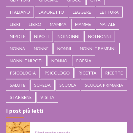
ITALIANO
LAVORETTO
LEGGERE
LETTURA
LIBRI
LIBRO
MAMMA
MAMME
NATALE
NIPOTE
NIPOTI
NOINONNI
NOI NONNI
NONNA
NONNE
NONNI
NONNI E BAMBINI
NONNI E NIPOTI
NONNO
POESIA
PSICOLOGIA
PSICOLOGO
RICETTA
RICETTE
SALUTE
SCHEDA
SCUOLA
SCUOLA PRIMARIA
STAR BENE
VISITA
I post più letti
Filastrocche e poesie