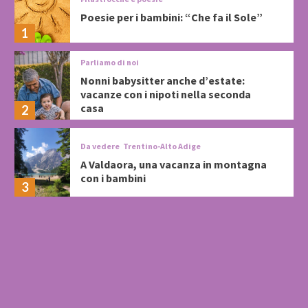
Poesie per i bambini: “Che fa il Sole”
1
Parliamo di noi
Nonni babysitter anche d’estate:
vacanze con i nipoti nella seconda
casa
2
Da vedere
Trentino-Alto Adige
A Valdaora, una vacanza in montagna
con i bambini
3