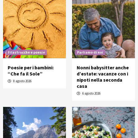
Filastrocche e poesie
Parliamo di noi
Poesie per i bambini:
Nonni babysitter anche
“Che fa il Sole”
d’estate: vacanze con i
nipoti nella seconda
8 agosto 2026
casa
6 agosto 2026