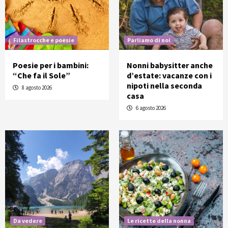
Filastrocche e poesie
Parliamo di noi
Poesie per i bambini:
Nonni babysitter anche
“Che fa il Sole”
d’estate: vacanze con i
nipoti nella seconda
8 agosto 2026
casa
6 agosto 2026
Da vedere
Le ricette della nonna