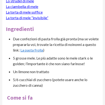
Lo strudel di mele
La ciambella di mele
La torta di mele soffice
La torta di mele “invisibile”
Ingredienti
Due confezioni di pasta frolla già pronta (ma se volete
prepararla voi, trovate la ricetta di noinonni a questo
link:
La pasta frolla
)
5 grosse mele. Le più adatte sono le mele stark o le
golden; l’importante è che non siano farinose!
Un limone non trattato
5/6 cucchiai di zucchero (potete usare anche lo
zucchero di canna)
Come si fa