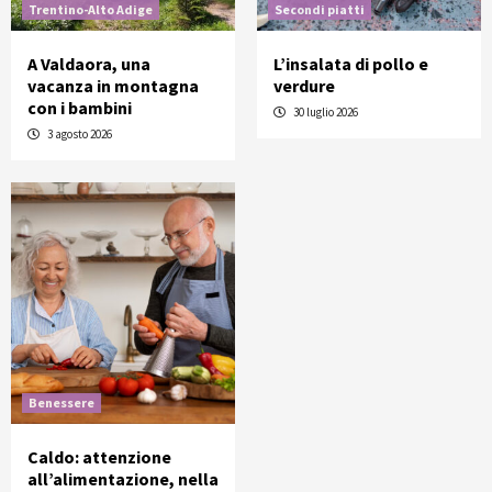
Trentino-Alto Adige
Secondi piatti
A Valdaora, una
L’insalata di pollo e
vacanza in montagna
verdure
con i bambini
30 luglio 2026
3 agosto 2026
Benessere
Caldo: attenzione
all’alimentazione, nella