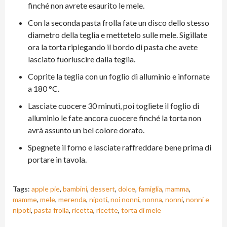
finché non avrete esaurito le mele.
Con la seconda pasta frolla fate un disco dello stesso
diametro della teglia e mettetelo sulle mele. Sigillate
ora la torta ripiegando il bordo di pasta che avete
lasciato fuoriuscire dalla teglia.
Coprite la teglia con un foglio di alluminio e infornate
a 180 °C.
Lasciate cuocere 30 minuti, poi togliete il foglio di
alluminio le fate ancora cuocere finché la torta non
avrà assunto un bel colore dorato.
Spegnete il forno e lasciate raffreddare bene prima di
portare in tavola.
Tags:
apple pie
,
bambini
,
dessert
,
dolce
,
famiglia
,
mamma
,
mamme
,
mele
,
merenda
,
nipoti
,
noi nonni
,
nonna
,
nonni
,
nonni e
nipoti
,
pasta frolla
,
ricetta
,
ricette
,
torta di mele