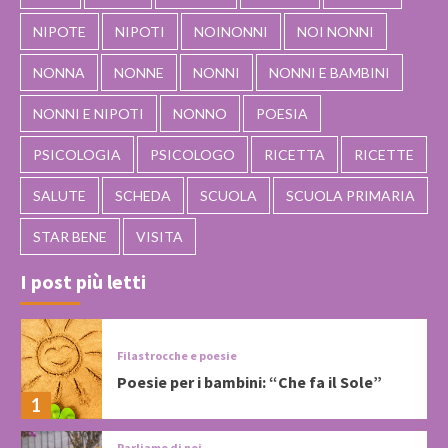
NIPOTE
NIPOTI
NOINONNI
NOI NONNI
NONNA
NONNE
NONNI
NONNI E BAMBINI
NONNI E NIPOTI
NONNO
POESIA
PSICOLOGIA
PSICOLOGO
RICETTA
RICETTE
SALUTE
SCHEDA
SCUOLA
SCUOLA PRIMARIA
STAR BENE
VISITA
I post più letti
Filastrocche e poesie
Poesie per i bambini: “Che fa il Sole”
1
Parliamo di noi