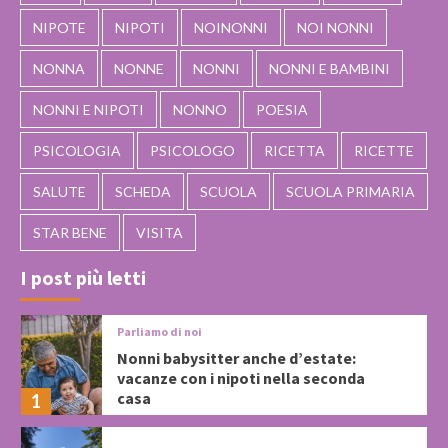
NIPOTE
NIPOTI
NOINONNI
NOI NONNI
NONNA
NONNE
NONNI
NONNI E BAMBINI
NONNI E NIPOTI
NONNO
POESIA
PSICOLOGIA
PSICOLOGO
RICETTA
RICETTE
SALUTE
SCHEDA
SCUOLA
SCUOLA PRIMARIA
STAR BENE
VISITA
I post più letti
Parliamo di noi
Nonni babysitter anche d’estate:
vacanze con i nipoti nella seconda
casa
1