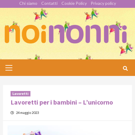
Skip
Chi siamo
Contatti
Cookie Policy
Privacy policy
to
content
Primary
Menu
Lavoretti
Lavoretti per i bambini – L’unicorno
24 maggio 2023