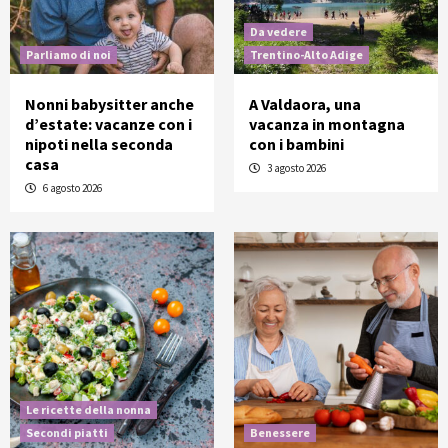
Da vedere
Parliamo di noi
Trentino-Alto Adige
Nonni babysitter anche
A Valdaora, una
d’estate: vacanze con i
vacanza in montagna
nipoti nella seconda
con i bambini
casa
3 agosto 2026
6 agosto 2026
Le ricette della nonna
Secondi piatti
Benessere