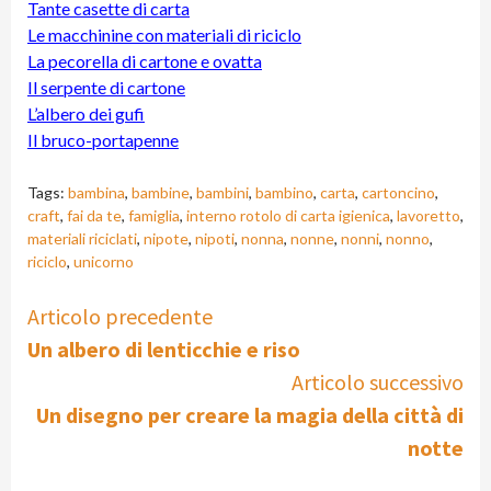
Tante casette di carta
Le macchinine con materiali di riciclo
La pecorella di cartone e ovatta
Il serpente di cartone
L’albero dei gufi
Il bruco-portapenne
Tags:
bambina
,
bambine
,
bambini
,
bambino
,
carta
,
cartoncino
,
craft
,
fai da te
,
famiglia
,
interno rotolo di carta igienica
,
lavoretto
,
materiali riciclati
,
nipote
,
nipoti
,
nonna
,
nonne
,
nonni
,
nonno
,
riciclo
,
unicorno
Continue
Articolo precedente
Un albero di lenticchie e riso
Reading
Articolo successivo
Un disegno per creare la magia della città di
notte