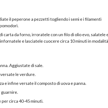
iate il peperone a pezzetti togliendo i semi e i filamenti
e pomodori.
 carta da forno, irroratele con un filo di olio evo, salatele 
infornatele e lasciatele cuocere circa 10 minuti in modalit
panna. Aggiustate di sale.
 versate le verdure.
rza e infine versate il composto di uova e panna.
 guarnire.
e per circa 40-45 minuti.