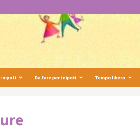
i nipoti
Da fare per i nipoti
Tempo libero
dure