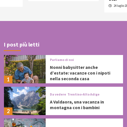
24 luglio 2
I post più letti
Parliamo di noi
Nonni babysitter anche
d’estate: vacanze con i nipoti
nella seconda casa
1
Da vedere
Trentino-Alto Adige
A Valdaora, una vacanza in
montagna con i bambini
2