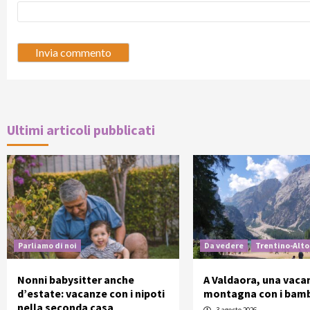
Ultimi articoli pubblicati
Parliamo di noi
Da vedere
Trentino-Alto
Nonni babysitter anche
A Valdaora, una vaca
d’estate: vacanze con i nipoti
montagna con i bamb
nella seconda casa
3 agosto 2026