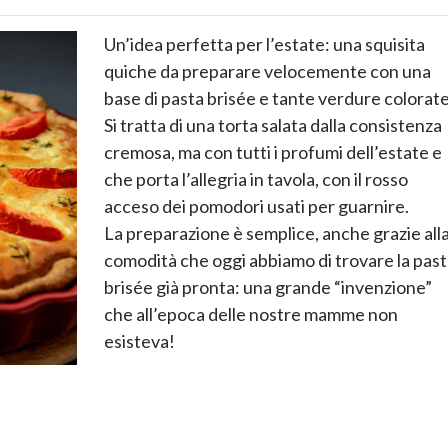
Un’idea perfetta per l’estate: una squisita
quiche da preparare velocemente con una
base di pasta brisée e tante verdure colorate
Si tratta di una torta salata dalla consistenza
cremosa, ma con tutti i profumi dell’estate e
che porta l’allegria in tavola, con il rosso
acceso dei pomodori usati per guarnire.
La preparazione è semplice, anche grazie all
comodità che oggi abbiamo di trovare la pas
brisée già pronta: una grande “invenzione”
che all’epoca delle nostre mamme non
esisteva!