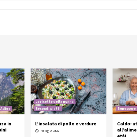
Le ricette della nonna
 Adige
Secondi piatti
Benessere
nza in
L’insalata di pollo e verdure
Caldo: a
ini
all’alim
30 luglio 2026
età!