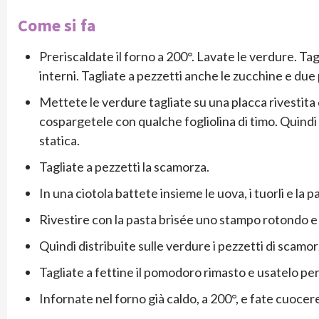
Come si fa
Preriscaldate il forno a 200°. Lavate le verdure. Tagl
interni. Tagliate a pezzetti anche le zucchine e du
Mettete le verdure tagliate su una placca rivestita di
cospargetele con qualche fogliolina di timo. Quindi 
statica.
Tagliate a pezzetti la scamorza.
In una ciotola battete insieme le uova, i tuorli e la 
Rivestire con la pasta brisée uno stampo rotondo e
Quindi distribuite sulle verdure i pezzetti di scamo
Tagliate a fettine il pomodoro rimasto e usatelo per
Infornate nel forno già caldo, a 200°, e fate cuocer