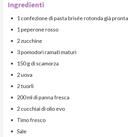
Ingredienti
1 confezione di pasta brisée rotonda già pronta
1 peperone rosso
2 zucchine
3 pomodori ramati maturi
150 g di scamorza
2 uova
2 tuorli
200 ml di panna fresca
2 cucchiai di olio evo
Timo fresco
Sale