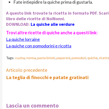
Fate intiepidire la quiche prima di gustarla.
A questo link trovate la ricetta in formato PDF. Scari
libro delle ricette di NoiNonni.
DOWNLOAD:
La quiche alle verdure
Trovi altre ricette di quiche anche a questi link:
La quiche lorraine
La quiche con pomodorini e ricotta
Tags:
cucina
,
nonna
,
pasta brisér
,
peperoni
,
pomodori
,
quiche
,
ricett
Continue
Articolo precedente
La teglia di finocchi e patate gratinati
Reading
Lascia un commento