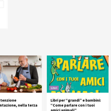
Libri
ttenzione
Libri per “grandi” e bambini:
entazione, nella terza
“Come parlare con i tuoi
amici animali”