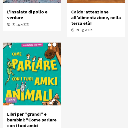
L’insalata di pollo e
Caldo: attenzione
verdure
all’alimentazione, nella
terza età!
30 luglio 2026
24 luglio 2026
Libri
Libri per “grandi” e
bambini: “Come parlare
con i tuoi amici