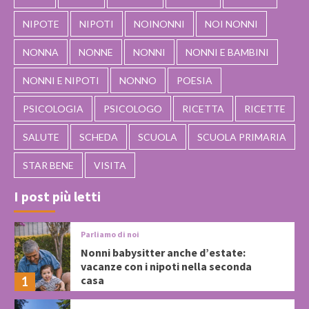
NIPOTE
NIPOTI
NOINONNI
NOI NONNI
NONNA
NONNE
NONNI
NONNI E BAMBINI
NONNI E NIPOTI
NONNO
POESIA
PSICOLOGIA
PSICOLOGO
RICETTA
RICETTE
SALUTE
SCHEDA
SCUOLA
SCUOLA PRIMARIA
STAR BENE
VISITA
I post più letti
Parliamo di noi
Nonni babysitter anche d’estate:
vacanze con i nipoti nella seconda
casa
1