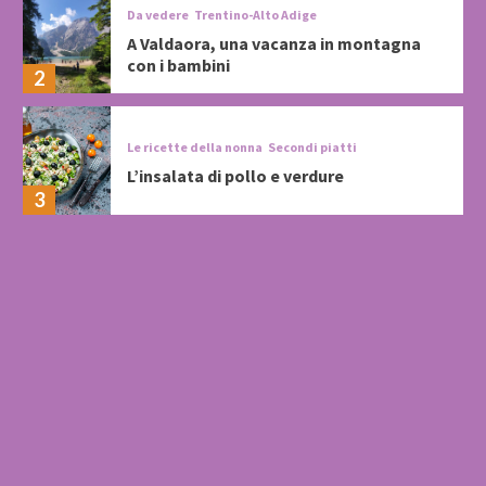
Da vedere
Trentino-Alto Adige
A Valdaora, una vacanza in montagna
con i bambini
2
Le ricette della nonna
Secondi piatti
L’insalata di pollo e verdure
3