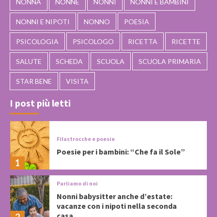
NONNA
NONNE
NONNI
NONNI E BAMBINI
NONNI E NIPOTI
NONNO
POESIA
PSICOLOGIA
PSICOLOGO
RICETTA
RICETTE
SALUTE
SCHEDA
SCUOLA
SCUOLA PRIMARIA
STAR BENE
VISITA
I post più letti
Filastrocche e poesie
Poesie per i bambini: “Che fa il Sole”
1
Parliamo di noi
Nonni babysitter anche d’estate:
vacanze con i nipoti nella seconda
casa
2