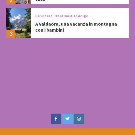
Da vedere
Trentino-Alto Adige
A Valdaora, una vacanza in montagna
con i bambini
3
Facebook
Twitter
Instagram