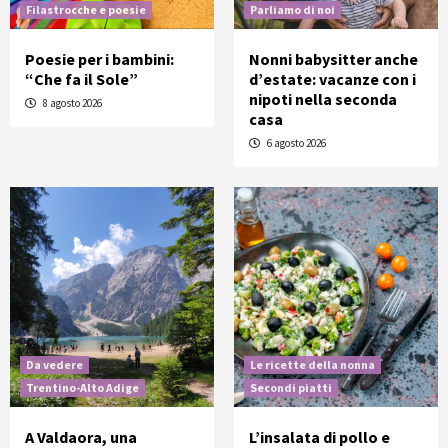
Filastrocche e poesie
Parliamo di noi
Poesie per i bambini:
Nonni babysitter anche
“Che fa il Sole”
d’estate: vacanze con i
nipoti nella seconda
8 agosto 2026
casa
6 agosto 2026
Da vedere
Le ricette della nonna
Trentino-Alto Adige
Secondi piatti
A Valdaora, una
L’insalata di pollo e