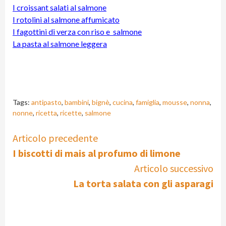
I croissant salati al salmone
I rotolini al salmone affumicato
I fagottini di verza con riso e salmone
La pasta al salmone leggera
Tags:
antipasto
,
bambini
,
bignè
,
cucina
,
famiglia
,
mousse
,
nonna
,
nonne
,
ricetta
,
ricette
,
salmone
Continue
Articolo precedente
I biscotti di mais al profumo di limone
Reading
Articolo successivo
La torta salata con gli asparagi