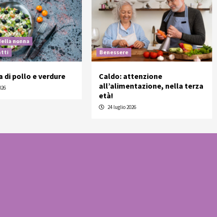
della nonna
atti
Benessere
a di pollo e verdure
Caldo: attenzione
all’alimentazione, nella terza
026
età!
24 luglio 2026