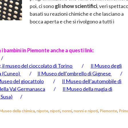
poi, ci sono
gli show scientifici
, veri spettaco
basati su reazioni chimiche e che lasciano a
bocca aperta e che si rivolgono a tutti i
n i bambini in Piemonte anche a questi link:
/
 il museo del cioccolato di Torino
/
Il Museo degli
a (Cuneo)
/
Il Museo dell’ombrello di Gignese
 Museo del giocattolo
/
Il Museo dell’automobile di
della Val Germanasca
/
Il Museo della magia di
 Susa)
/
Museo della chimica
,
nipote
,
nipoti
,
nonni
,
nonni e nipoti
,
Piemonte
,
Prim