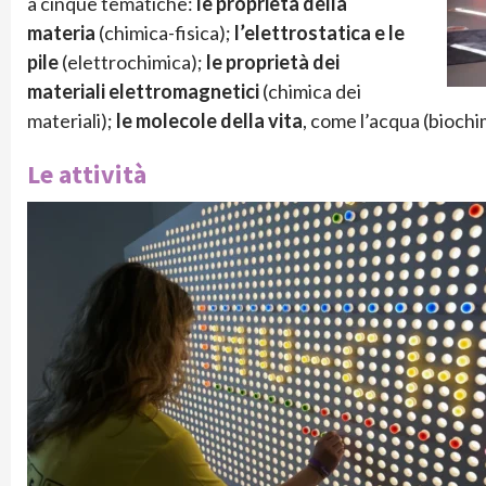
a cinque tematiche:
le proprietà della
materia
(chimica-fisica);
l’elettrostatica e le
pile
(elettrochimica);
le proprietà dei
materiali elettromagnetici
(chimica dei
materiali);
le molecole della vita
, come l’acqua (biochi
Le attività