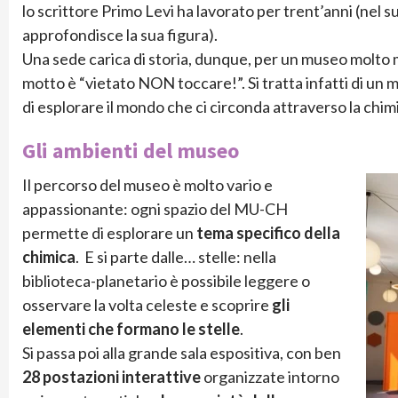
lo scrittore Primo Levi ha lavorato per trent’anni (nel 
approfondisce la sua figura).
Una sede carica di storia, dunque, per un museo molto mo
motto è “vietato NON toccare!”. Si tratta infatti di un 
di esplorare il mondo che ci circonda attraverso la chim
Gli ambienti del museo
Il percorso del museo è molto vario e
appassionante: ogni spazio del MU-CH
permette di esplorare un
tema specifico della
chimica
. E si parte dalle… stelle: nella
biblioteca-planetario è possibile leggere o
osservare la volta celeste e scoprire
gli
elementi che formano le stelle
.
Si passa poi alla grande sala espositiva, con ben
28 postazioni interattive
organizzate intorno