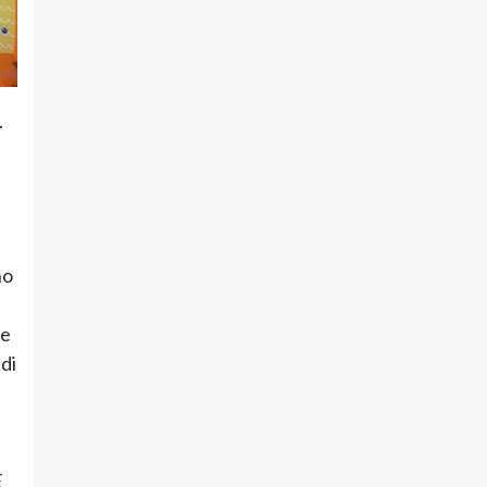
.
no
 e
 di
E