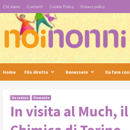
Skip
Chi siamo
Contatti
Cookie Policy
Privacy policy
to
content
Home
Filo diretto
Benessere
Da fare con 
Da vedere
Piemonte
In visita al Much, i