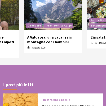
Le ricette 
Da vedere
Trentino-Alto Adige
Secondi pi
he
A Valdaora, una vacanza in
L’insalat
 i nipoti
montagna con i bambini
30 luglio 2
3 agosto 2026
I post più letti
Filastrocche e poesie