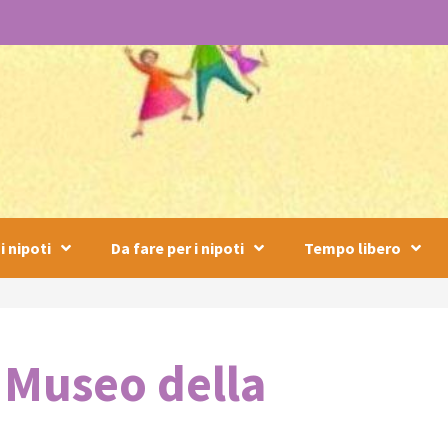
i nipoti
Da fare per i nipoti
Tempo libero
l Museo della