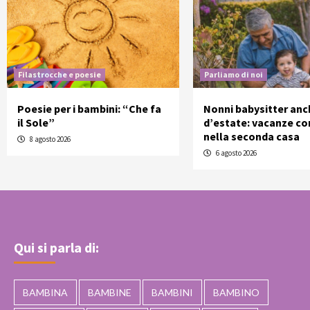
Filastrocche e poesie
Parliamo di noi
Poesie per i bambini: “Che fa
Nonni babysitter anc
il Sole”
d’estate: vacanze con
nella seconda casa
8 agosto 2026
6 agosto 2026
Qui si parla di:
BAMBINA
BAMBINE
BAMBINI
BAMBINO