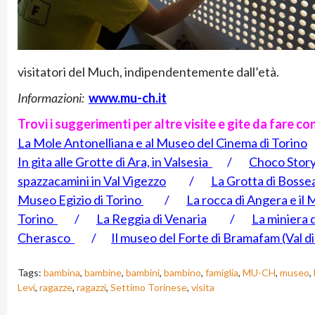
visitatori del Much, indipendentemente dall’età.
Informazioni:
www.mu-ch.it
Trovi i suggerimenti per altre visite e gite da fare co
La Mole Antonelliana e al Museo del Cinema di Torino
In gita alle Grotte di Ara, in Valsesia
/
Choco Story,
spazzacamini in Val Vigezzo
/
La Grotta di Bosse
Museo Egizio di Torino
/
La rocca di Angera e il
Torino
/
La Reggia di Venaria
/
La miniera 
Cherasco
/
Il museo del Forte di Bramafam (Val di
Tags:
bambina
,
bambine
,
bambini
,
bambino
,
famiglia
,
MU-CH
,
museo
,
Levi
,
ragazze
,
ragazzi
,
Settimo Torinese
,
visita