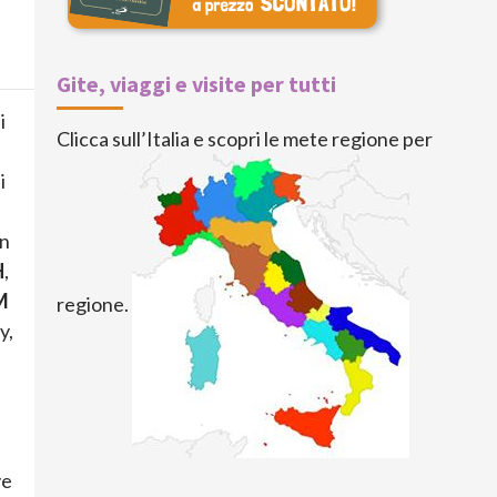
Gite, viaggi e visite per tutti
i
Clicca sull’Italia e scopri le mete regione per
i
on
H
,
M
regione.
y,
ve