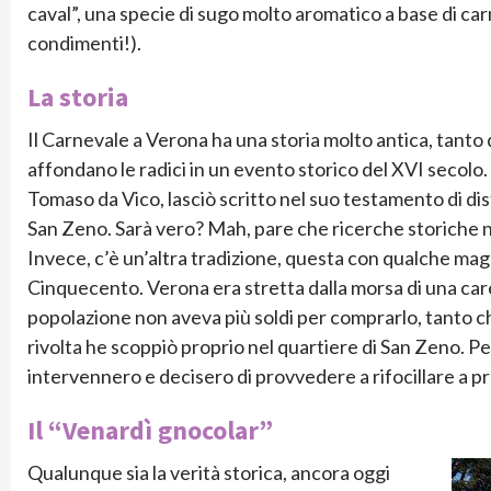
caval”, una specie di sugo molto aromatico a base di car
condimenti!).
La storia
Il Carnevale a Verona ha una storia molto antica, tanto da
affondano le radici in un evento storico del XVI secolo
Tomaso da Vico, lasciò scritto nel suo testamento di dist
San Zeno. Sarà vero? Mah, pare che ricerche storiche
Invece, c’è un’altra tradizione, questa con qualche magg
Cinquecento. Verona era stretta dalla morsa di una care
popolazione non aveva più soldi per comprarlo, tanto c
rivolta he scoppiò proprio nel quartiere di San Zeno. Pe
intervennero e decisero di provvedere a rifocillare a pro
Il “Venardì gnocolar”
Qualunque sia la verità storica, ancora oggi