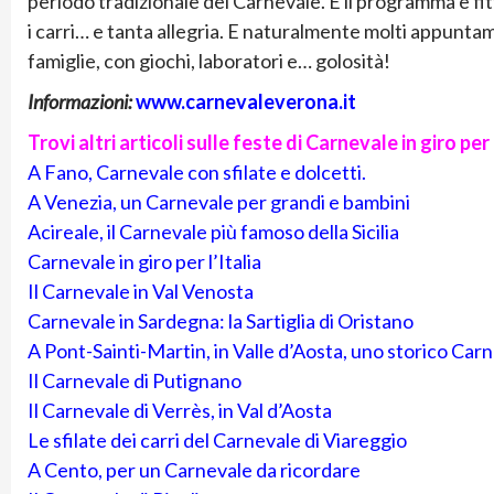
periodo tradizionale del Carnevale. E il programma è fit
i carri… e tanta allegria. E naturalmente molti appuntame
famiglie, con giochi, laboratori e… golosità!
Informazioni:
www.carnevaleverona.it
Trovi altri articoli sulle feste di Carnevale in giro per 
A Fano, Carnevale con sfilate e dolcetti.
A Venezia, un Carnevale per grandi e bambini
Acireale, il Carnevale più famoso della Sicilia
Carnevale in giro per l’Italia
Il Carnevale in Val Venosta
Carnevale in Sardegna: la Sartiglia di Oristano
A Pont-Sainti-Martin, in Valle d’Aosta, uno storico Car
Il Carnevale di Putignano
Il Carnevale di Verrès, in Val d’Aosta
Le sfilate dei carri del Carnevale di Viareggio
A Cento, per un Carnevale da ricordare