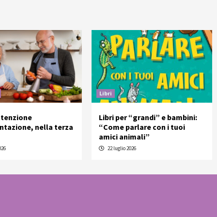
Libri
ttenzione
Libri per “grandi” e bambini:
entazione, nella terza
“Come parlare con i tuoi
amici animali”
026
22 luglio 2026