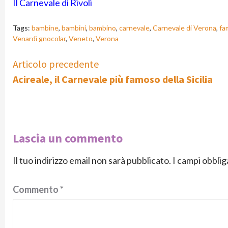
Il Carnevale di Rivoli
Tags:
bambine
,
bambini
,
bambino
,
carnevale
,
Carnevale di Verona
,
fa
Venardì gnocolar
,
Veneto
,
Verona
Continue
Articolo precedente
Acireale, il Carnevale più famoso della Sicilia
Reading
Lascia un commento
Il tuo indirizzo email non sarà pubblicato.
I campi obbli
Commento
*