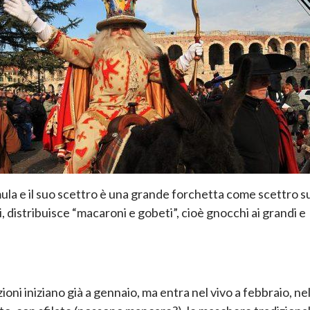
mula e il suo scettro è una grande forchetta come scettro s
i, distribuisce “macaroni e gobeti”, cioè gnocchi ai grandi e
oni iniziano già a gennaio, ma entra nel vivo a febbraio, ne