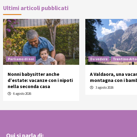
Ultimi articoli pubblicati
Parliamo di noi
Da vedere
Trentino-Alto
Nonni babysitter anche
A Valdaora, una vaca
d’estate: vacanze con i nipoti
montagna con i bamb
nella seconda casa
3 agosto 2026
6 agosto 2026
Qui si parla di: