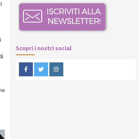
i
i
Scopri i nostri social
di
Facebook
Twitter
Instagram
na