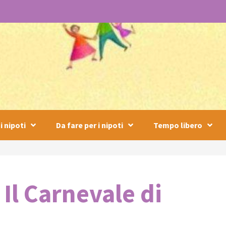
i nipoti
Da fare per i nipoti
Tempo libero
 Il Carnevale di