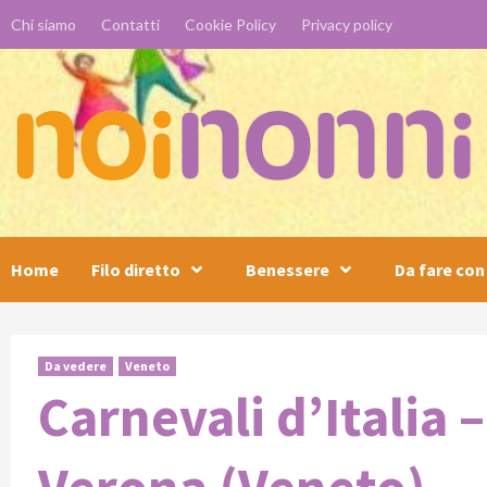
Skip
Chi siamo
Contatti
Cookie Policy
Privacy policy
to
content
Home
Filo diretto
Benessere
Da fare con 
Da vedere
Veneto
Carnevali d’Italia –