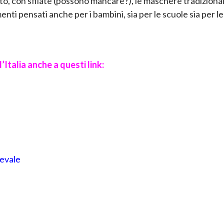
to, con sfilate (possono mancare?), le maschere tradizional
nti pensati anche per i bambini, sia per le scuole sia per le
l’Italia anche a questi link:
nevale