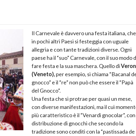
Il Carnevale è davvero una festa italiana, che
in pochi altri Paesi si festeggia con uguale
allegria e con tante tradizioni diverse. Ogni
paese ha il “suo” Carnevale, con il suo modo d
fare festa e la sua maschera. Quello di
Veron
(Veneto),
per esempio, si chiama “Bacanal d
gnocco” e il “re” non può che essere il “Papà
del Gnocco”.
Una festa che si protrae per quasi un mese,
con diverse manifestazioni, ma il cui momen
più caratteristico è il “Venardì gnocolar”, con 
distribuzione di gnocchi che secondo la
tradizione sono conditi con la “pastissada de