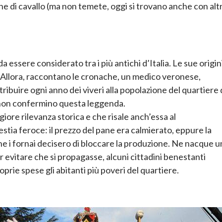
ne di cavallo (ma non temete, oggi si trovano anche con altr
 essere considerato tra i più antichi d’Italia. Le sue origin
. Allora, raccontano le cronache, un medico veronese,
ribuire ogni anno dei viveri alla popolazione del quartiere 
 non confermino questa leggenda.
iore rilevanza storica e che risale anch’essa al
stia feroce: il prezzo del pane era calmierato, eppure la
he i fornai decisero di bloccare la produzione. Ne nacque u
r evitare che si propagasse, alcuni cittadini benestanti
prie spese gli abitanti più poveri del quartiere.