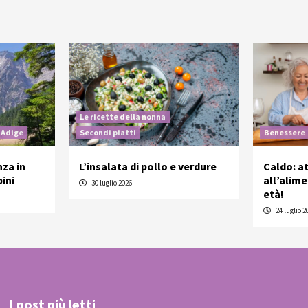
Le ricette della nonna
 Adige
Secondi piatti
Benessere
nza in
L’insalata di pollo e verdure
Caldo: a
ini
all’alim
30 luglio 2026
età!
24 luglio 2
I post più letti