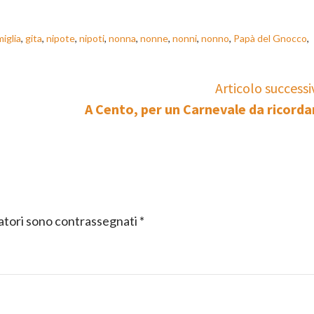
miglia
,
gita
,
nipote
,
nipoti
,
nonna
,
nonne
,
nonni
,
nonno
,
Papà del Gnocco
,
Articolo successi
A Cento, per un Carnevale da ricorda
gatori sono contrassegnati
*