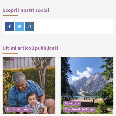
Scopri i nostri social
Facebook
Twitter
Instagram
Ultimi articoli pubblicati
Da vedere
Parliamo di noi
Trentino-Alto Adige