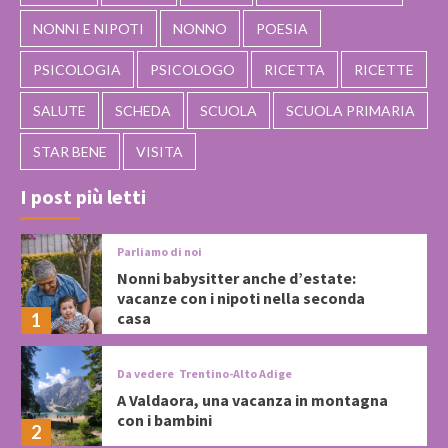
NONNI E NIPOTI
NONNO
POESIA
PSICOLOGIA
PSICOLOGO
RICETTA
RICETTE
SALUTE
SCHEDA
SCUOLA
SCUOLA PRIMARIA
STAR BENE
VISITA
I post più letti
Parliamo di noi
Nonni babysitter anche d’estate:
vacanze con i nipoti nella seconda
casa
1
Da vedere
Trentino-Alto Adige
A Valdaora, una vacanza in montagna
con i bambini
2