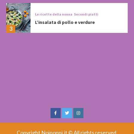
Le ricette della nonna
Secondi piatti
L’insalata di pollo e verdure
3
Facebook
Twitter
Instagram
Copyright Noinonni.it © All rights reserved.