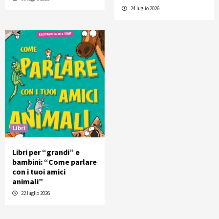
24 luglio 2026
Libri
Libri per “grandi” e
bambini: “Come parlare
con i tuoi amici
animali”
22 luglio 2026