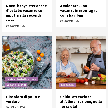
Nonni babysitter anche
A Valdaora, una
d’estate: vacanze con i
vacanza in montagna
nipoti nella seconda
con i bambini
casa
3 agosto 2026
6 agosto 2026
Le ricette della nonna
Secondi piatti
Benessere
L’insalata di pollo e
Caldo: attenzione
verdure
all’alimentazione, nella
terza età!
30 luglio 2026