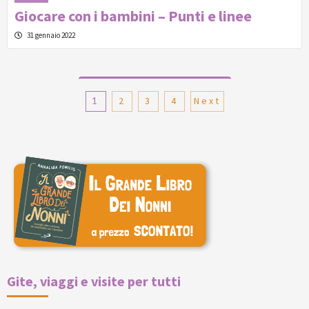
Giocare con i bambini – Punti e linee
31 gennaio 2022
Paginazione
1
2
3
4
Next
degli
articoli
Gite, viaggi e visite per tutti