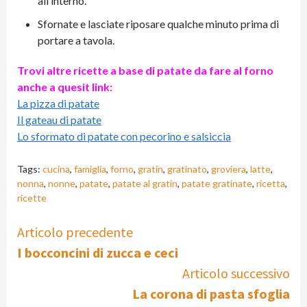
all’interno.
Sfornate e lasciate riposare qualche minuto prima di
portare a tavola.
Trovi altre ricette a base di patate da fare al forno
anche a quesit link:
La pizza di patate
Il gateau di patate
Lo sformato di patate con pecorino e salsiccia
Tags:
cucina
,
famiglia
,
forno
,
gratin
,
gratinato
,
groviera
,
latte
,
nonna
,
nonne
,
patate
,
patate al gratin
,
patate gratinate
,
ricetta
,
ricette
Continue
Articolo precedente
I bocconcini di zucca e ceci
Reading
Articolo successivo
La corona di pasta sfoglia