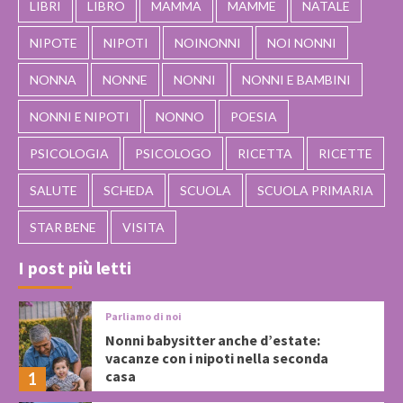
LIBRI
LIBRO
MAMMA
MAMME
NATALE
NIPOTE
NIPOTI
NOINONNI
NOI NONNI
NONNA
NONNE
NONNI
NONNI E BAMBINI
NONNI E NIPOTI
NONNO
POESIA
PSICOLOGIA
PSICOLOGO
RICETTA
RICETTE
SALUTE
SCHEDA
SCUOLA
SCUOLA PRIMARIA
STAR BENE
VISITA
I post più letti
Parliamo di noi
Nonni babysitter anche d’estate:
vacanze con i nipoti nella seconda
casa
1