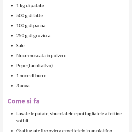
1 kg di patate
500 g di latte
100 g di panna
250 g di groviera
Sale
Noce moscata in polvere
Pepe (facoltativo)
1 noce di burro
3 uova
Come si fa
Lavate le patate, sbucciatele e poi tagliatele a fettine
sottili.
Grattugiate il groviera e mettetelo in un piattino.