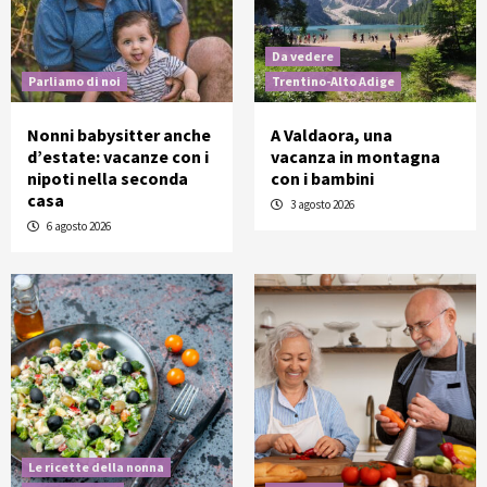
Da vedere
Parliamo di noi
Trentino-Alto Adige
Nonni babysitter anche
A Valdaora, una
d’estate: vacanze con i
vacanza in montagna
nipoti nella seconda
con i bambini
casa
3 agosto 2026
6 agosto 2026
Le ricette della nonna