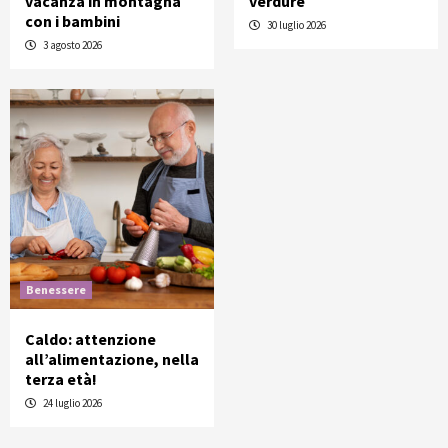
vacanza in montagna
verdure
con i bambini
30 luglio 2026
3 agosto 2026
Benessere
Caldo: attenzione
all’alimentazione, nella
terza età!
24 luglio 2026