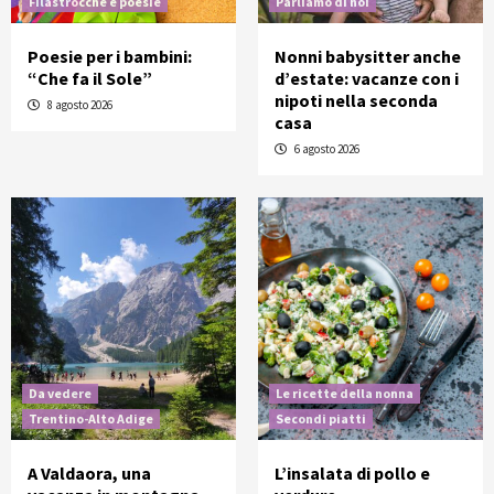
Filastrocche e poesie
Parliamo di noi
Poesie per i bambini:
Nonni babysitter anche
“Che fa il Sole”
d’estate: vacanze con i
nipoti nella seconda
8 agosto 2026
casa
6 agosto 2026
Da vedere
Le ricette della nonna
Trentino-Alto Adige
Secondi piatti
A Valdaora, una
L’insalata di pollo e