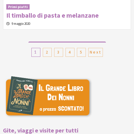
Primi piatti
Il timballo di pasta e melanzane
9 maggio 2020
Paginazione
1
2
3
4
5
Next
degli
articoli
Gite, viaggi e visite per tutti