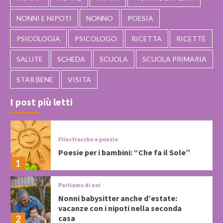
NONNI E NIPOTI
NONNO
POESIA
PSICOLOGIA
PSICOLOGO
RICETTA
RICETTE
SALUTE
SCHEDA
SCUOLA
SCUOLA PRIMARIA
STAR BENE
VISITA
I post più letti
Filastrocche e poesie
Poesie per i bambini: “Che fa il Sole”
1
Parliamo di noi
Nonni babysitter anche d’estate:
vacanze con i nipoti nella seconda
casa
2