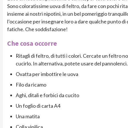
Sono coloratissime uova di feltro, da fare con pochi ritagli
insieme ai nostri nipotini, in un bel pomeriggio tranquill
l’occasione per insegnare loro a dare qualche punto di c
fatiche. Che soddisfazione!
Che cosa occorre
Ritagli di feltro, di tutti i colori. Cercate un feltro
cucirlo. In alternativa, potete usare del pannolenci.
Ovatta per imbottire le uova
Filo da ricamo
Aghi, ditali e forbici da cucito
Un foglio di carta A4
Una matita
Colla vinilica