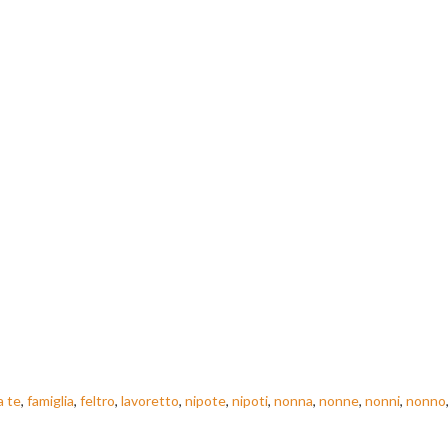
a te
,
famiglia
,
feltro
,
lavoretto
,
nipote
,
nipoti
,
nonna
,
nonne
,
nonni
,
nonno