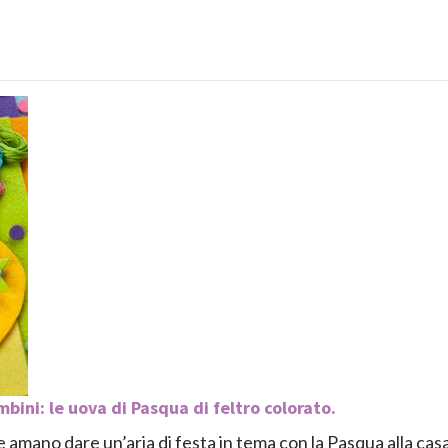
bini: le uova di Pasqua di feltro colorato.
e amano dare un’aria di festa in tema con la Pasqua alla casa