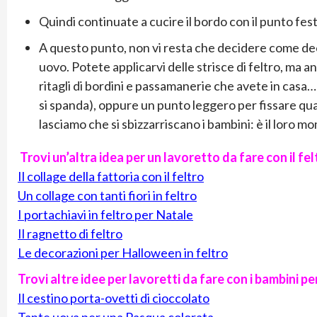
Quindi continuate a cucire il bordo con il punto fes
A questo punto, non vi resta che decidere come dec
uovo. Potete applicarvi delle strisce di feltro, ma an
ritagli di bordini e passamanerie che avete in casa… 
si spanda), oppure un punto leggero per fissare qua 
lasciamo che si sbizzarriscano i bambini: è il loro 
Trovi un’altra idea per un lavoretto da fare con il fe
Il collage della fattoria con il feltro
Un collage con tanti fiori in feltro
I portachiavi in feltro per Natale
Il ragnetto di feltro
Le decorazioni per Halloween in feltro
Trovi altre idee per lavoretti da fare con i bambini pe
Il cestino porta-ovetti di cioccolato
Tante uova per una Pasqua colorata