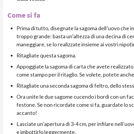
Come si fa
Prima di tutto, disegnate la sagoma dell’uovo che in
troppo grande: basta un’altezza di una decina di ce
maneggiare, se lo realizzate insieme ai vostri nipotin
Ritagliate questa sagoma.
Appoggiate la sagoma di carta che avete realizzato 
come stampo per il ritaglio. Se volete, potete anche 
Ritagliate una seconda sagoma di feltro, dello stes
Ora unite le due sagome cucendo i bordi con un fac
festone. Se non ricordate come si fa, guardate lo 
accanto!
Lasciate un’apertura di 3-4 cm, per infilare nell’uov
e imbottirlo leggermente.