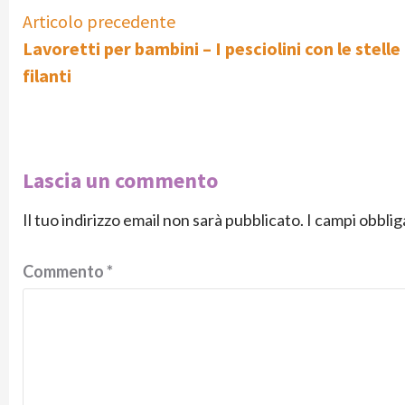
Continue
Articolo precedente
Lavoretti per bambini – I pesciolini con le stelle
Reading
filanti
Lascia un commento
Il tuo indirizzo email non sarà pubblicato.
I campi obbli
Commento
*