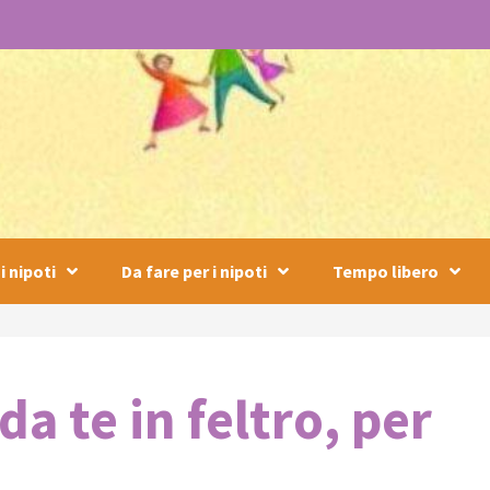
i nipoti
Da fare per i nipoti
Tempo libero
da te in feltro, per