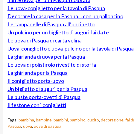
Le uova-coniglietto per la tavola di Pasqua
Decorare la casa per la Pasqua… con un palloncino
Le campanelle di Pasqua all’uncinetto
Un pulcino per un biglietto di auguri fai da te
Le uova di Pasqua di carta velina
Uova-coniglietto e uova-pulcino per la tavola di Pasqua
La ghirlanda di uova per la Pasqua
Le uova di polistirolo rivestite di stoffa
La ghirlanda per la Pasqua
Il coniglietto porta-uovo
Un biglietto di auguri per la Pasqua
Le buste porta-ovetti di Pasqua
Il festone con i coniglietti
Tags:
bambina
,
bambine
,
bambini
,
bambino
,
cucito
,
decorazione
,
fai d
Pasqua
,
uova
,
uova di pasqua