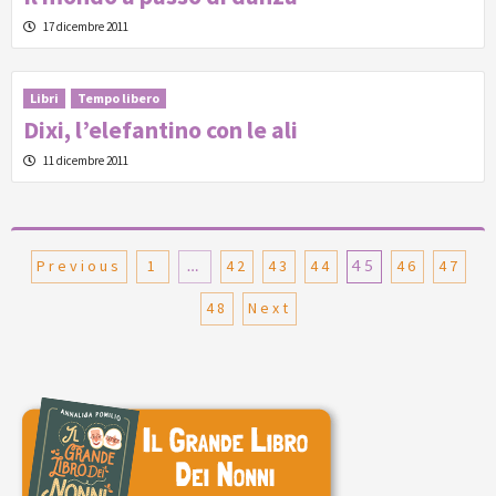
17 dicembre 2011
Libri
Tempo libero
Dixi, l’elefantino con le ali
11 dicembre 2011
Paginazione
Previous
1
…
42
43
44
45
46
47
degli
48
Next
articoli