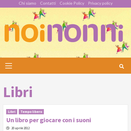
Skip
Chi siamo
Contatti
Cookie Policy
Privacy policy
to
content
Primary
Menu
Libri
Libri
Tempo libero
Un libro per giocare con i suoni
20 aprile 2012