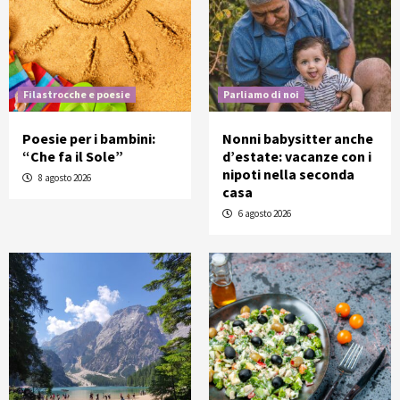
Filastrocche e poesie
Parliamo di noi
Poesie per i bambini:
Nonni babysitter anche
“Che fa il Sole”
d’estate: vacanze con i
nipoti nella seconda
8 agosto 2026
casa
6 agosto 2026