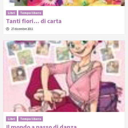
Libri
Tempo libero
Tanti fiori… di carta
27 dicembre 2011
Libri
Tempo libero
Il mondo a passo di danza