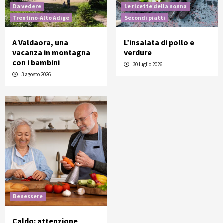
Da vedere
Le ricette della nonna
Trentino-Alto Adige
Secondi piatti
A Valdaora, una
L’insalata di pollo e
vacanza in montagna
verdure
con i bambini
30 luglio 2026
3 agosto 2026
Benessere
Caldo: attenzione