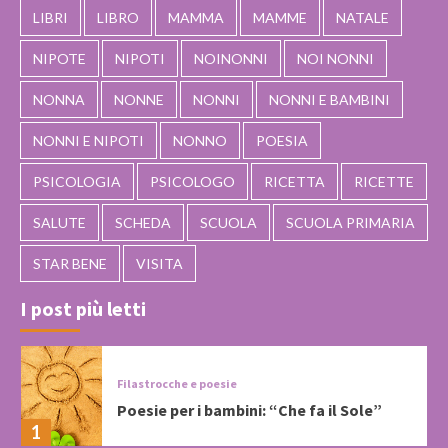
LIBRI
LIBRO
MAMMA
MAMME
NATALE
NIPOTE
NIPOTI
NOINONNI
NOI NONNI
NONNA
NONNE
NONNI
NONNI E BAMBINI
NONNI E NIPOTI
NONNO
POESIA
PSICOLOGIA
PSICOLOGO
RICETTA
RICETTE
SALUTE
SCHEDA
SCUOLA
SCUOLA PRIMARIA
STAR BENE
VISITA
I post più letti
Filastrocche e poesie
Poesie per i bambini: “Che fa il Sole”
1