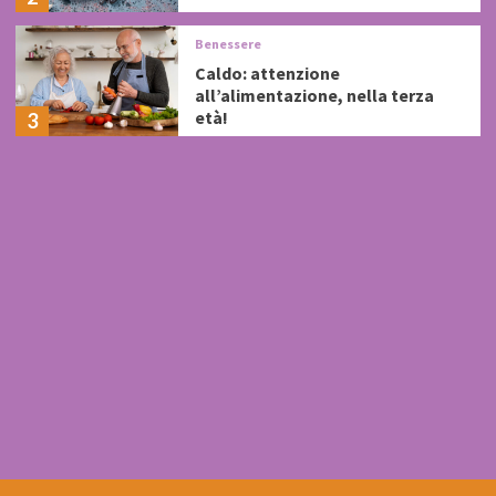
Benessere
Caldo: attenzione
all’alimentazione, nella terza
età!
3