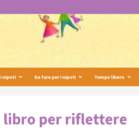
i nipoti
Da fare per i nipoti
Tempo libero
ibro per riflettere