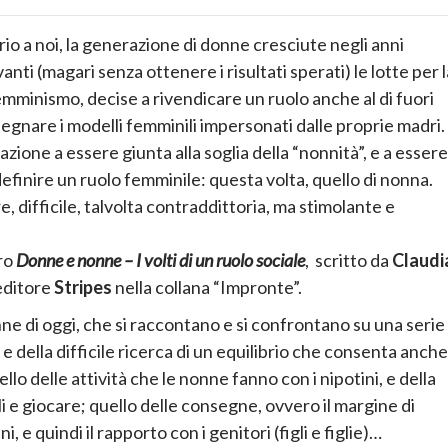
prio a noi, la generazione di donne cresciute negli anni
ti (magari senza ottenere i risultati sperati) le lotte per l
femminismo, decise a rivendicare un ruolo anche al di fuori
egnare i modelli femminili impersonati dalle proprie madri.
zione a essere giunta alla soglia della “nonnità”, e a essere
efinire un ruolo femminile: questa volta, quello di nonna.
 difficile, talvolta contraddittoria, ma stimolante e
bro
Donne e nonne – I volti di un ruolo sociale
, scritto da
Claudi
editore
Stripes
nella collana “Impronte”.
ne di oggi, che si raccontano e si confrontano su una serie 
e della difficile ricerca di un equilibrio che consenta anche
llo delle attività che le nonne fanno con i nipotini, e della
i e giocare; quello delle consegne, ovvero il margine di
e quindi il rapporto con i genitori (figli e figlie)…