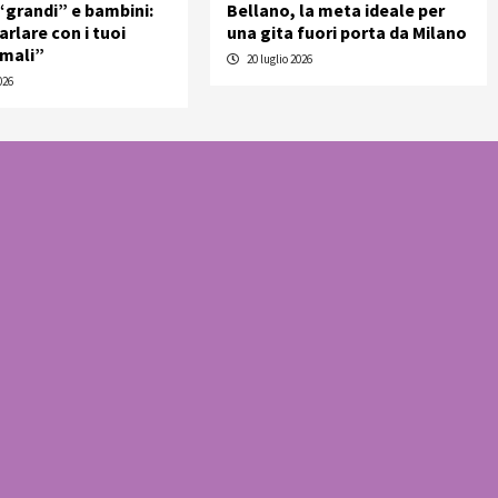
 “grandi” e bambini:
Bellano, la meta ideale per
rlare con i tuoi
una gita fuori porta da Milano
imali”
20 luglio 2026
026