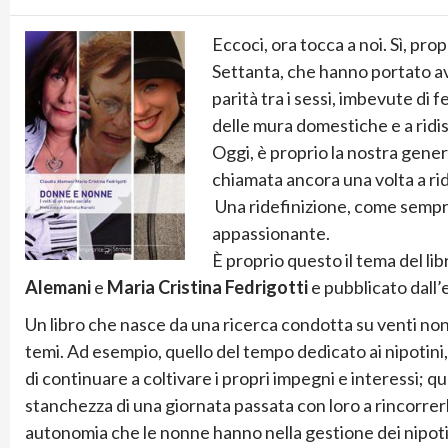
Eccoci, ora tocca a noi. Sì, pro
Settanta, che hanno portato avan
parità tra i sessi, imbevute di 
delle mura domestiche e a ridis
Oggi, è proprio la nostra genera
chiamata ancora una volta a rid
Una ridefinizione, come sempre,
appassionante.
È proprio questo il tema del li
Alemani
e
Maria Cristina Fedrigotti
e pubblicato dall’
Un libro che nasce da una ricerca condotta su venti non
temi. Ad esempio, quello del tempo dedicato ai nipotini, 
di continuare a coltivare i propri impegni e interessi; que
stanchezza di una giornata passata con loro a rincorrerl
autonomia che le nonne hanno nella gestione dei nipotini, 