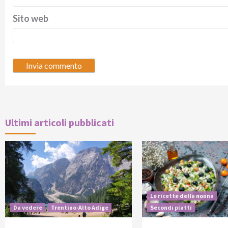
Sito web
Ultimi articoli pubblicati
Le ricette della nonna
Da vedere
Trentino-Alto Adige
Secondi piatti