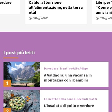
verdure
Caldo: attenzione
Libri per
all’alimentazione, nella terza
“Come pa
età!
amici an
24 luglio 2026
22 luglio 2
I post più letti
Da vedere
Trentino-Alto Adige
A Valdaora, una vacanza in
montagna con i bambini
1
Le ricette della nonna
Secondi piatti
L’insalata di pollo e verdure
2