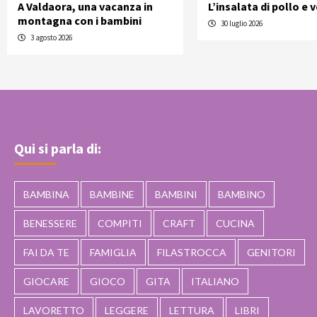
A Valdaora, una vacanza in
L’insalata di pollo e 
montagna con i bambini
30 luglio 2026
3 agosto 2026
Qui si parla di:
BAMBINA
BAMBINE
BAMBINI
BAMBINO
BENESSERE
COMPITI
CRAFT
CUCINA
FAI DA TE
FAMIGLIA
FILASTROCCA
GENITORI
GIOCARE
GIOCO
GITA
ITALIANO
LAVORETTO
LEGGERE
LETTURA
LIBRI