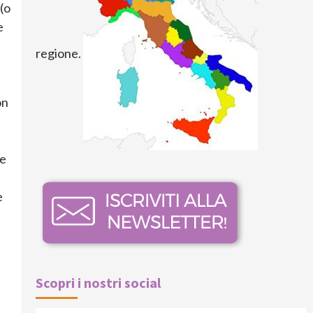
(o
e
regione.
on
le
e
Scopri i nostri social