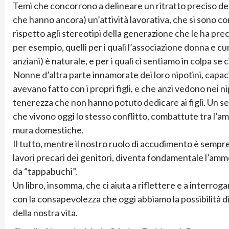
Temi che concorrono a delineare un ritratto preciso d
che hanno ancora) un’attività lavorativa, che si sono 
rispetto agli stereotipi della generazione che le ha prec
per esempio, quelli per i quali l’associazione donna e c
anziani) è naturale, e per i quali ci sentiamo in colpa se 
Nonne d’altra parte innamorate dei loro nipotini, capac
avevano fatto con i propri figli, e che anzi vedono nei 
tenerezza che non hanno potuto dedicare ai figli. Un se
che vivono oggi lo stesso conflitto, combattute tra l’amore
mura domestiche.
Il tutto, mentre il nostro ruolo di accudimento è sempre 
lavori precari dei genitori, diventa fondamentale l’ammo
da “tappabuchi”.
Un libro, insomma, che ci aiuta a riflettere e a interrog
con la consapevolezza che oggi abbiamo la possibilità 
della nostra vita.