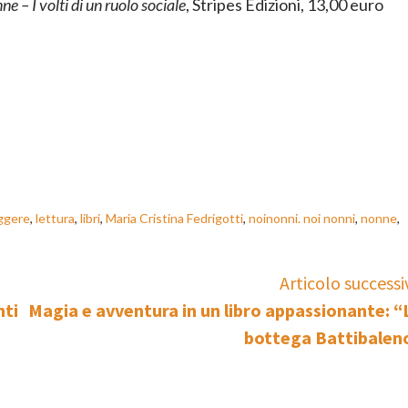
e – I volti di un ruolo sociale
, Stripes Edizioni, 13,00 euro
ggere
,
lettura
,
libri
,
Maria Cristina Fedrigotti
,
noinonni. noi nonni
,
nonne
,
Articolo successi
nti
Magia e avventura in un libro appassionante: “
bottega Battibalen