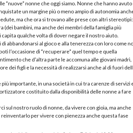
elle “nuove” nonne che oggi siamo. Nonne che hanno avuto 
conquistate un margine più o meno ampio di autonomia anch
edute, ma che ora si trovano alle prese con altri stereotipi:
ura (dei bambini, ma anche dei membri della famiglia più
ci capita qualche volta di dover negare il nostro aiuto.
i di abbandonarsi al gioco e alla tenerezza con loro come n
nipoti l’occasione di “recuperare” quel tempo e quella
ntimento che d’altra parte le accomuna alle giovani madri,
 dei figli e la necessità di realizzarsi anche al di fuori del
più importante, in una società in cui tra carenze di servizi 
rtizzatore costituito dalla disponibilità delle nonne a fare
arci sul nostro ruolo di nonne, da vivere con gioia, ma anche
di reinventarlo per vivere con pienezza anche questa fase