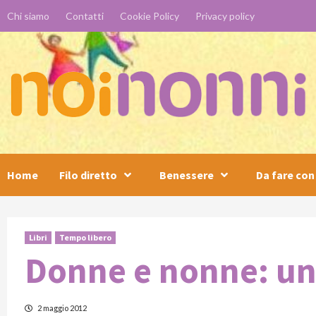
Skip
Chi siamo
Contatti
Cookie Policy
Privacy policy
to
content
Home
Filo diretto
Benessere
Da fare con 
Libri
Tempo libero
Donne e nonne: un l
2 maggio 2012