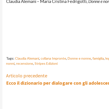
Claudia Alemani – Maria Cristina Fedrigotti,
Donne e nonn
Tags:
Claudia Alemani
,
collana Impronte
,
Donne e nonne
,
famiglia
,
le
nonni
,
recensione
,
Stripes Edizioni
Continue
Articolo precedente
Ecco il dizionario per dialogare con gli adolesce
Reading