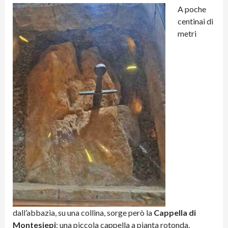
A poche
centinai di
metri
dall’abbazia, su una collina, sorge però la
Cappella di
Montesiepi
: una piccola cappella a pianta rotonda,