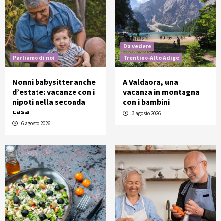
Da vedere
Parliamo di noi
Trentino-Alto Adige
Nonni babysitter anche
A Valdaora, una
d’estate: vacanze con i
vacanza in montagna
nipoti nella seconda
con i bambini
casa
3 agosto 2026
6 agosto 2026