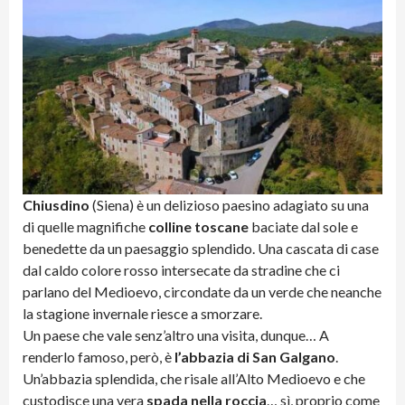
Chiusdino
(Siena) è un delizioso paesino adagiato su una
di quelle magnifiche
colline toscane
baciate dal sole e
benedette da un paesaggio splendido. Una cascata di case
dal caldo colore rosso intersecate da stradine che ci
parlano del Medioevo, circondate da un verde che neanche
la stagione invernale riesce a smorzare.
Un paese che vale senz’altro una visita, dunque… A
renderlo famoso, però, è
l’abbazia di San Galgano
.
Un’abbazia splendida, che risale all’Alto Medioevo e che
custodisce una vera
spada nella roccia
… sì, proprio come