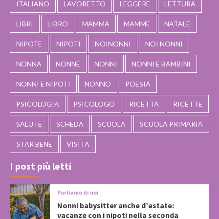
ITALIANO
LAVORETTO
LEGGERE
LETTURA
LIBRI
LIBRO
MAMMA
MAMME
NATALE
NIPOTE
NIPOTI
NOINONNI
NOI NONNI
NONNA
NONNE
NONNI
NONNI E BAMBINI
NONNI E NIPOTI
NONNO
POESIA
PSICOLOGIA
PSICOLOGO
RICETTA
RICETTE
SALUTE
SCHEDA
SCUOLA
SCUOLA PRIMARIA
STAR BENE
VISITA
I post più letti
Parliamo di noi
Nonni babysitter anche d’estate:
vacanze con i nipoti nella seconda