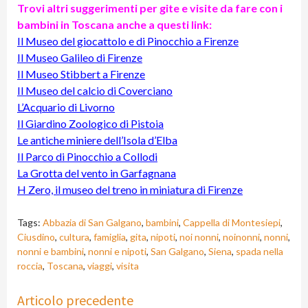
Trovi altri suggerimenti per gite e visite da fare con i
bambini in Toscana anche a questi link:
Il Museo del giocattolo e di Pinocchio a Firenze
Il Museo Galileo di Firenze
Il Museo Stibbert a Firenze
Il Museo del calcio di Coverciano
L’Acquario di Livorno
Il Giardino Zoologico di Pistoia
Le antiche miniere dell’Isola d’Elba
Il Parco di Pinocchio a Collodi
La Grotta del vento in Garfagnana
H Zero, il museo del treno in miniatura di Firenze
Tags:
Abbazia di San Galgano
,
bambini
,
Cappella di Montesiepi
,
Ciusdino
,
cultura
,
famiglia
,
gita
,
nipoti
,
noi nonni
,
noinonni
,
nonni
,
nonni e bambini
,
nonni e nipoti
,
San Galgano
,
Siena
,
spada nella
roccia
,
Toscana
,
viaggi
,
visita
Continue
Articolo precedente