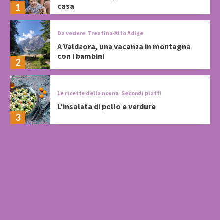
casa
1
Da vedere
Trentino-Alto Adige
A Valdaora, una vacanza in montagna
con i bambini
2
Le ricette della nonna
Secondi piatti
L’insalata di pollo e verdure
3