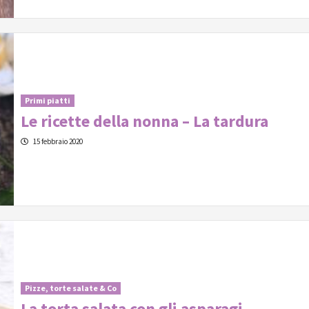
Primi piatti
Le ricette della nonna – La tardura
15 febbraio 2020
Pizze, torte salate & Co
La torta salata con gli asparagi