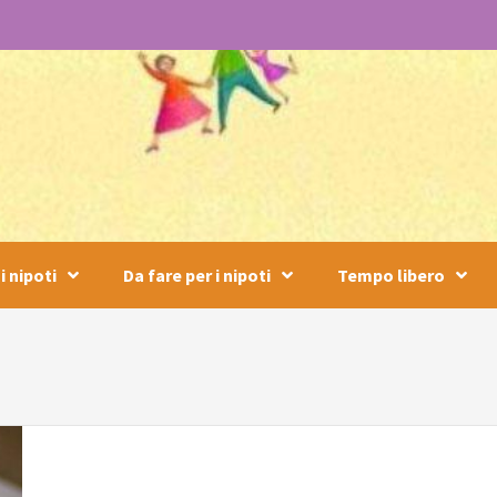
i nipoti
Da fare per i nipoti
Tempo libero