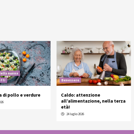
della nonna
atti
Benessere
a di pollo e verdure
Caldo: attenzione
all’alimentazione, nella terza
026
età!
24 luglio 2026