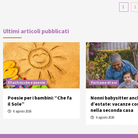
Pag
1
2
deg
arti
Ultimi articoli pubblicati
Filastrocche e poesie
Parliamo di noi
Poesie per i bambini: “Che fa
Nonni babysitter anc
il Sole”
d’estate: vacanze con
nella seconda casa
8 agosto 2026
6 agosto 2026