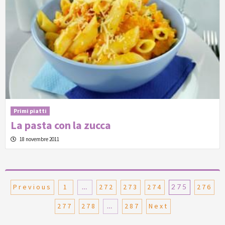
Primi piatti
La pasta con la zucca
18 novembre 2011
Paginazione
Previous
1
…
272
273
274
275
276
degli
277
278
…
287
Next
articoli