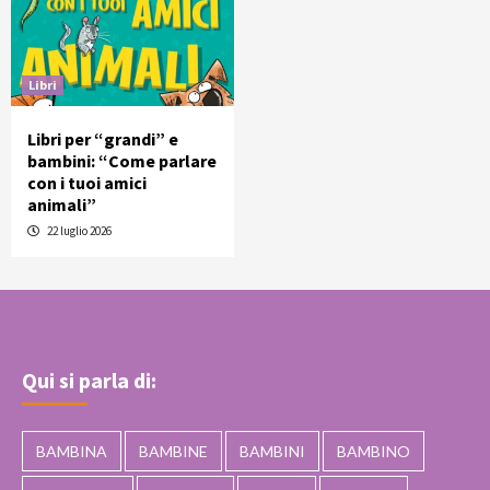
Libri
Libri per “grandi” e
bambini: “Come parlare
con i tuoi amici
animali”
22 luglio 2026
Qui si parla di:
BAMBINA
BAMBINE
BAMBINI
BAMBINO