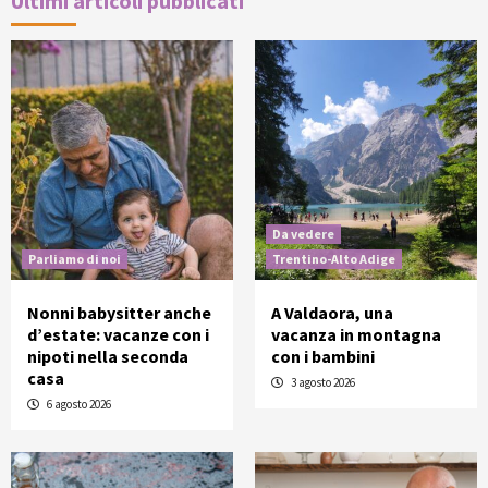
Ultimi articoli pubblicati
Da vedere
Parliamo di noi
Trentino-Alto Adige
Nonni babysitter anche
A Valdaora, una
d’estate: vacanze con i
vacanza in montagna
nipoti nella seconda
con i bambini
casa
3 agosto 2026
6 agosto 2026