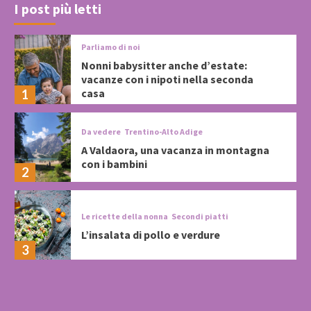
I post più letti
Parliamo di noi
Nonni babysitter anche d’estate:
vacanze con i nipoti nella seconda
casa
1
Da vedere
Trentino-Alto Adige
A Valdaora, una vacanza in montagna
con i bambini
2
Le ricette della nonna
Secondi piatti
L’insalata di pollo e verdure
3