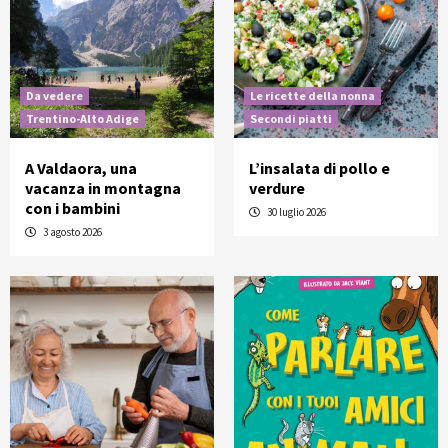
Da vedere
Le ricette della nonna
Trentino-Alto Adige
Secondi piatti
A Valdaora, una
L’insalata di pollo e
vacanza in montagna
verdure
con i bambini
30 luglio 2026
3 agosto 2026