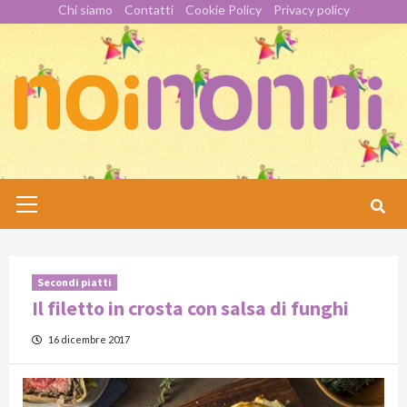
Skip
Chi siamo
Contatti
Cookie Policy
Privacy policy
to
content
Primary
Menu
Secondi piatti
Il filetto in crosta con salsa di funghi
16 dicembre 2017