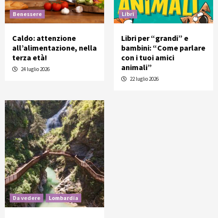
Benessere
Libri
Caldo: attenzione
Libri per “grandi” e
all’alimentazione, nella
bambini: “Come parlare
terza età!
con i tuoi amici
animali”
24 luglio 2026
22 luglio 2026
Da vedere
Lombardia