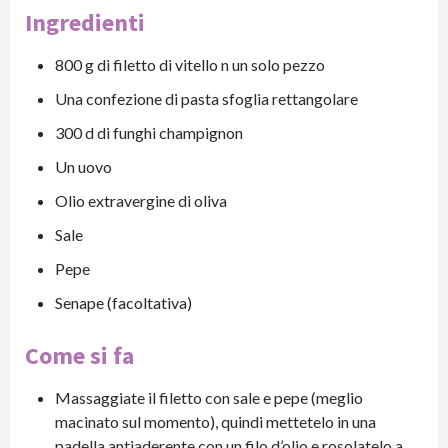
Ingredienti
800 g di filetto di vitello n un solo pezzo
Una confezione di pasta sfoglia rettangolare
300 d di funghi champignon
Un uovo
Olio extravergine di oliva
Sale
Pepe
Senape (facoltativa)
Come si fa
Massaggiate il filetto con sale e pepe (meglio
macinato sul momento), quindi mettetelo in una
padella antiaderente con un filo d’olio e rosolatelo a