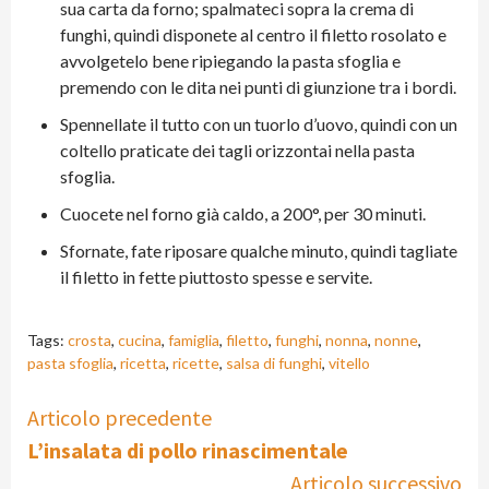
sua carta da forno; spalmateci sopra la crema di
funghi, quindi disponete al centro il filetto rosolato e
avvolgetelo bene ripiegando la pasta sfoglia e
premendo con le dita nei punti di giunzione tra i bordi.
Spennellate il tutto con un tuorlo d’uovo, quindi con un
coltello praticate dei tagli orizzontai nella pasta
sfoglia.
Cuocete nel forno già caldo, a 200°, per 30 minuti.
Sfornate, fate riposare qualche minuto, quindi tagliate
il filetto in fette piuttosto spesse e servite.
Tags:
crosta
,
cucina
,
famiglia
,
filetto
,
funghi
,
nonna
,
nonne
,
pasta sfoglia
,
ricetta
,
ricette
,
salsa di funghi
,
vitello
Continue
Articolo precedente
L’insalata di pollo rinascimentale
Reading
Articolo successivo