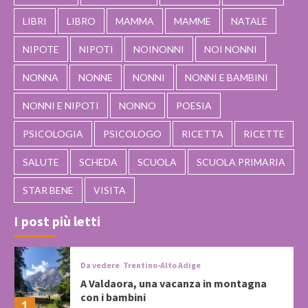
LIBRI
LIBRO
MAMMA
MAMME
NATALE
NIPOTE
NIPOTI
NOINONNI
NOI NONNI
NONNA
NONNE
NONNI
NONNI E BAMBINI
NONNI E NIPOTI
NONNO
POESIA
PSICOLOGIA
PSICOLOGO
RICETTA
RICETTE
SALUTE
SCHEDA
SCUOLA
SCUOLA PRIMARIA
STAR BENE
VISITA
I post più letti
Da vedere
Trentino-Alto Adige
A Valdaora, una vacanza in montagna
con i bambini
1