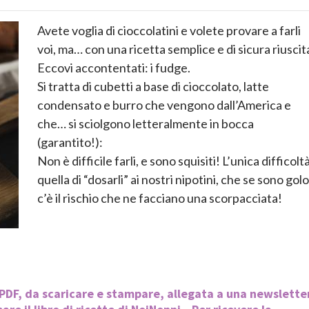
Avete voglia di cioccolatini e volete provare a farli
voi, ma… con una ricetta semplice e di sicura riuscit
Eccovi accontentati: i fudge.
Si tratta di cubetti a base di cioccolato, latte
condensato e burro che vengono dall’America e
che… si sciolgono letteralmente in bocca
(garantito!):
Non è difficile farli, e sono squisiti! L’unica difficolt
quella di “dosarli” ai nostri nipotini, che se sono golo
c’è il rischio che ne facciano una scorpacciata!
o PDF, da scaricare e stampare, allegata a una newslette