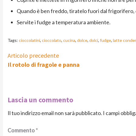
Quando è ben freddo, tiratelo fuori dal frigorifero, 
Servite i fudge a temperatura ambiente.
Tags:
cioccolatini
,
cioccolato
,
cucina
,
dolce
,
dolci
,
fudge
,
latte conde
Continue
Articolo precedente
Il rotolo di fragole e panna
Reading
Lascia un commento
Il tuo indirizzo email non sarà pubblicato.
I campi obbli
Commento
*