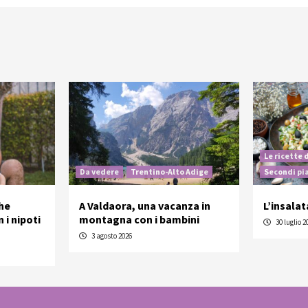
Le ricette 
Da vedere
Trentino-Alto Adige
Secondi pi
he
A Valdaora, una vacanza in
L’insalat
 i nipoti
montagna con i bambini
30 luglio 2
3 agosto 2026