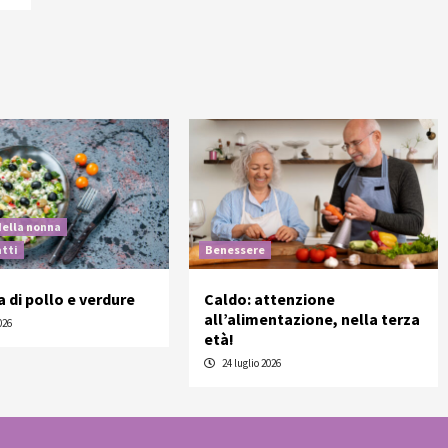
della nonna
atti
Benessere
a di pollo e verdure
Caldo: attenzione
all’alimentazione, nella terza
026
età!
24 luglio 2026