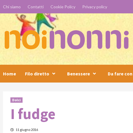
Skip
Chi siamo
Contatti
Cookie Policy
Privacy policy
to
content
Home
Filo diretto
Benessere
Da fare con 
Dolci
I fudge
11 giugno 2016