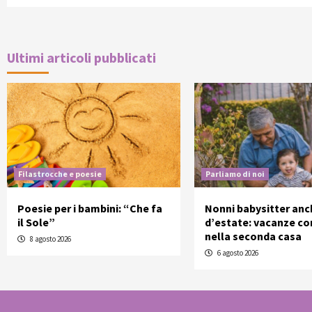
Ultimi articoli pubblicati
Filastrocche e poesie
Parliamo di noi
Poesie per i bambini: “Che fa
Nonni babysitter anc
il Sole”
d’estate: vacanze con
nella seconda casa
8 agosto 2026
6 agosto 2026