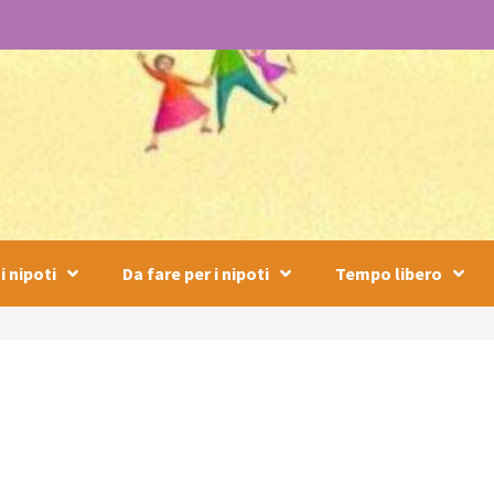
i nipoti
Da fare per i nipoti
Tempo libero