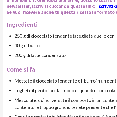
di noinonni.it. Unendola alle altre, possono così form
newsletter, iscriviti cliccando questo link:
iscriviti
Se vuoi ricevere anche tu questa ricetta in formato P
Ingredienti
250 g di cioccolato fondente (scegliete quello con l
40 g di burro
200 g di latte condensato
Come si fa
Mettete il cioccolato fondente e il burro in un pent
Togliete il pentolino dal fuoco e, quando il cioccolat
Mescolate, quindi versate il composto in un conteni
contenitore troppo grande: tenete presente che l’i
Coprite e mettete in frigorifero finché non si è per