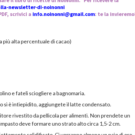
are il libro di ricette di NoiNonni. Per ricevere la
-alla-newsletter-di-noinonni
DF, scrivici a
info.noinonni@gmail.com
: te la invieremo
a più alta percentuale di cacao)
olino e fateli sciogliere a bagnomaria.
o si è intiepidito, aggiungete il latte condensato.
tore rivestito da pellicola per alimenti. Non prendete un
mpasto deve formare uno strato alto circa 1,5-2 cm.
fettamente solidificato. Ci vorranno almeno un paio di ore.