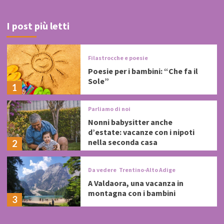
I post più letti
Filastrocche e poesie
Poesie per i bambini: “Che fa il
Sole”
1
Parliamo di noi
Nonni babysitter anche
d’estate: vacanze con i nipoti
nella seconda casa
2
Da vedere
Trentino-Alto Adige
A Valdaora, una vacanza in
montagna con i bambini
3