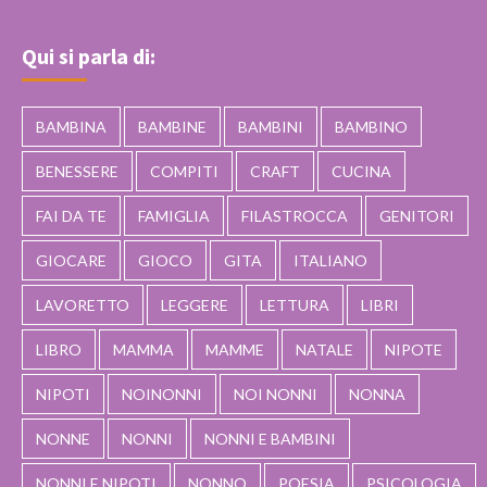
Qui si parla di:
BAMBINA
BAMBINE
BAMBINI
BAMBINO
BENESSERE
COMPITI
CRAFT
CUCINA
FAI DA TE
FAMIGLIA
FILASTROCCA
GENITORI
GIOCARE
GIOCO
GITA
ITALIANO
LAVORETTO
LEGGERE
LETTURA
LIBRI
LIBRO
MAMMA
MAMME
NATALE
NIPOTE
NIPOTI
NOINONNI
NOI NONNI
NONNA
NONNE
NONNI
NONNI E BAMBINI
NONNI E NIPOTI
NONNO
POESIA
PSICOLOGIA