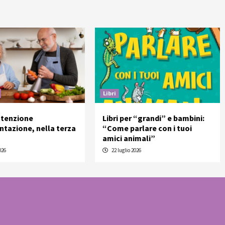
Libri
ttenzione
Libri per “grandi” e bambini:
entazione, nella terza
“Come parlare con i tuoi
amici animali”
026
22 luglio 2026