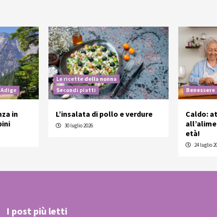
Le ricette della nonna
 Adige
Secondi piatti
Benessere
nza in
L’insalata di pollo e verdure
Caldo: a
ini
all’alim
30 luglio 2026
età!
24 luglio 2
I post più letti