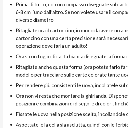
Prima di tutto, con un compasso disegnate sul carto
6-8 cm l’uno dall’altro. Se non volete usare il compas
diverso diametro.
Ritagliate ora il cartoncino, in modo da avere un anel
cartoncino con una certa precisione sarà necessario
operazione deve farla un adulto!
Ora su un foglio di carta bianca disegnate la forma d
Ritagliate anche questa forma (ora potete farlo far
modello per tracciare sulle carte colorate tante uov
Per rendere più consistenti le uova, incollatele sul
Ora non vi resta che montare la ghirlanda. Disponet
posizioni e combinazioni di disegni e di colori, finc
Fissate le uova nella posizione scelta, incollandole c
Aspettate le la colla sia asciutta, quindi con le forb