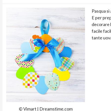
Pasqua si 
E per prep
decorare l
facile fac
tante uova
© Vimart | Dreamstime.com