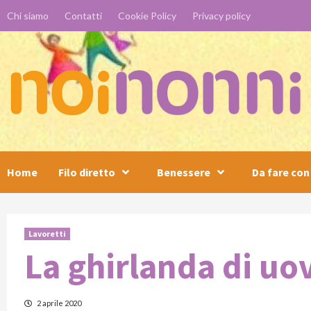
Skip
Chi siamo
Contatti
Cookie Policy
Privacy policy
to
content
Home
Filo diretto
Benessere
Da fare con 
Lavoretti
La ghirlanda di uo
2 aprile 2020