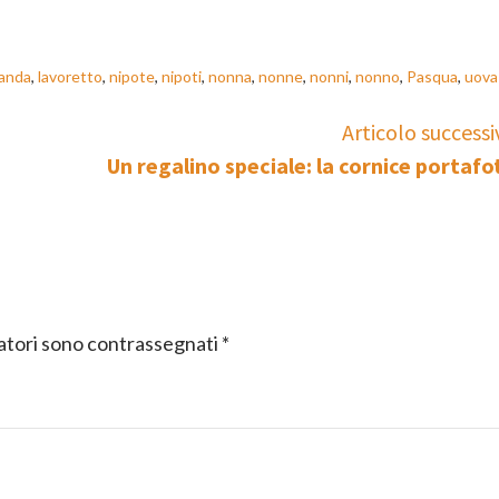
landa
,
lavoretto
,
nipote
,
nipoti
,
nonna
,
nonne
,
nonni
,
nonno
,
Pasqua
,
uova
Articolo successi
Un regalino speciale: la cornice portafo
gatori sono contrassegnati
*