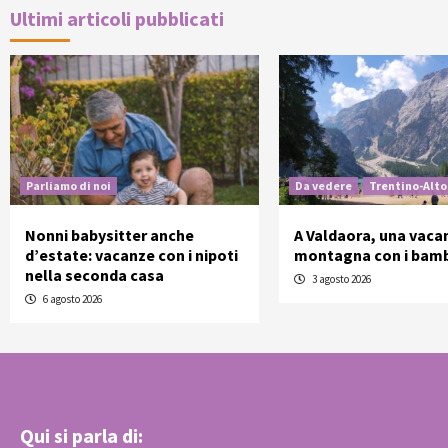
Ultimi articoli pubblicati
Parliamo di noi
Da vedere
Trentino-Alto
Nonni babysitter anche
A Valdaora, una vaca
d’estate: vacanze con i nipoti
montagna con i bamb
nella seconda casa
3 agosto 2026
6 agosto 2026
Qui si parla di: