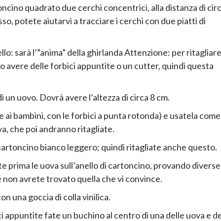
ncino quadrato due cerchi concentrici, alla distanza di cir
so, potete aiutarvi a tracciare i cerchi con due piatti di
lo: sarà l’”anima” della ghirlanda Attenzione: per ritagliare 
 avere delle forbici appuntite o un cutter, quindi questa
i un uovo. Dovrà avere l’altezza di circa 8 cm.
e ai bambini, con le forbici a punta rotonda) e usatela come
a, che poi andranno ritagliate.
 cartoncino bianco leggero; quindi ritagliate anche questo.
e prima le uova sull’anello di cartoncino, provando diverse
hé non avrete trovato quella che vi convince.
on una goccia di colla vinilica.
ici appuntite fate un buchino al centro di una delle uova e de