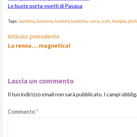
Le buste porta-ovetti di Pasqua
Tags:
bambina
,
bambine
,
bambini
,
bambino
,
carta
,
craft
,
famiglia
,
ghir
Continue
Articolo precedente
La renna… magnetica!
Reading
Lascia un commento
Il tuo indirizzo email non sarà pubblicato.
I campi obbli
Commento
*