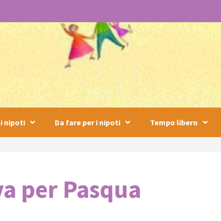
i nipoti
Da fare per i nipoti
Tempo libero
va per Pasqua