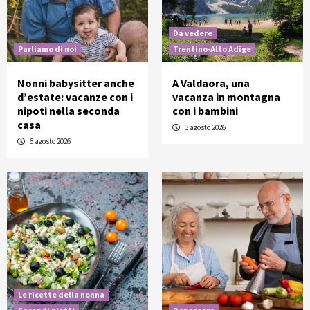
Da vedere
Parliamo di noi
Trentino-Alto Adige
Nonni babysitter anche
A Valdaora, una
d’estate: vacanze con i
vacanza in montagna
nipoti nella seconda
con i bambini
casa
3 agosto 2026
6 agosto 2026
Le ricette della nonna