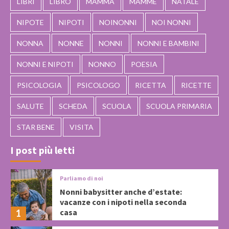
LIBRI
LIBRO
MAMMA
MAMME
NATALE
NIPOTE
NIPOTI
NOINONNI
NOI NONNI
NONNA
NONNE
NONNI
NONNI E BAMBINI
NONNI E NIPOTI
NONNO
POESIA
PSICOLOGIA
PSICOLOGO
RICETTA
RICETTE
SALUTE
SCHEDA
SCUOLA
SCUOLA PRIMARIA
STAR BENE
VISITA
I post più letti
Parliamo di noi
Nonni babysitter anche d’estate:
vacanze con i nipoti nella seconda
casa
1