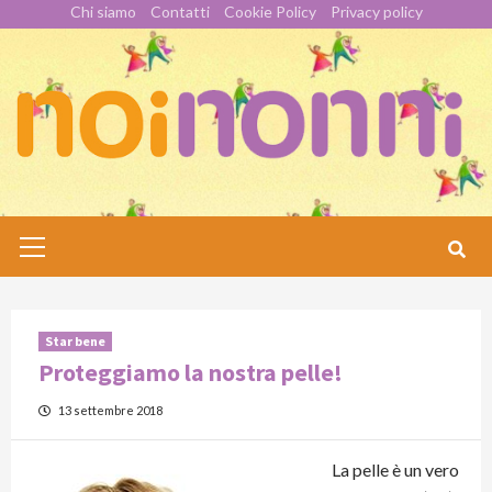
Skip
Chi siamo
Contatti
Cookie Policy
Privacy policy
to
content
Primary
Menu
Star bene
Proteggiamo la nostra pelle!
13 settembre 2018
La pelle è un vero