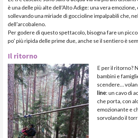
è una delle più alte dell’Alto Adige: una vera emozione,
sollevando una miriade di goccioline impalpabili che, nel
dell’arcobaleno.
Per godere di questo spettacolo, bisogna fare un piccolo 
po’ più ripida delle prime due, anche se il sentiero è s
Il ritorno
E per il ritorno?
bambini e famiglie
scendere… volando
line
: un cavo di a
che porta, con al
emozionante e che
sorvolando il tor