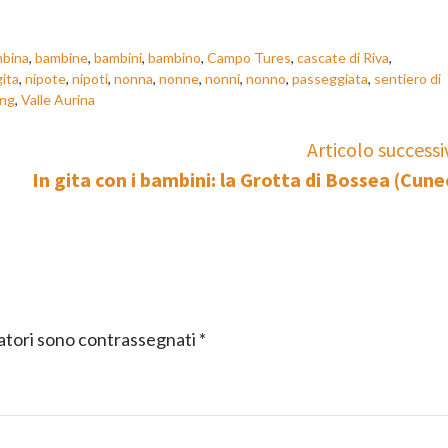
bina
,
bambine
,
bambini
,
bambino
,
Campo Tures
,
cascate di Riva
,
gita
,
nipote
,
nipoti
,
nonna
,
nonne
,
nonni
,
nonno
,
passeggiata
,
sentiero di
ing
,
Valle Aurina
Articolo successi
In gita con i bambini: la Grotta di Bossea (Cune
gatori sono contrassegnati
*