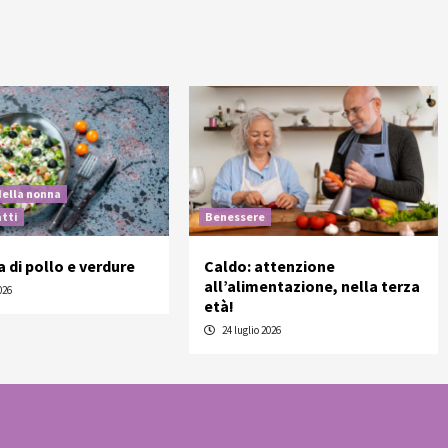
della nonna
atti
Benessere
a di pollo e verdure
Caldo: attenzione
all’alimentazione, nella terza
026
età!
24 luglio 2026