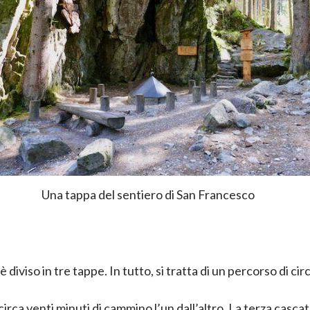
Una tappa del sentiero di San Francesco
è diviso in tre tappe. In tutto, si tratta di un percorso di cir
 circa venti minuti di cammino l’un dall’altro. La terza casca