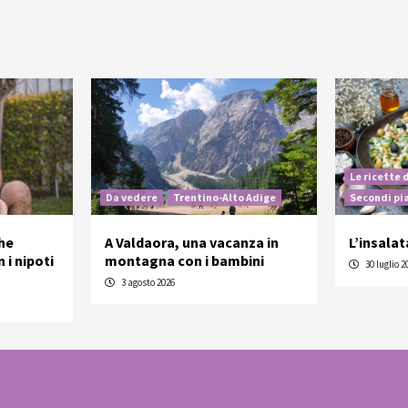
Le ricette 
Da vedere
Trentino-Alto Adige
Secondi pi
he
A Valdaora, una vacanza in
L’insalat
 i nipoti
montagna con i bambini
30 luglio 2
3 agosto 2026