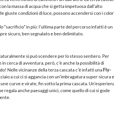
 con la massa di acqua che si getta impetuosa dall’alto
le giuste condizioni di luce, possono accendersi con i color
“sacrificio” in più: l’ultima parte del percorso infatti è un
empre sicuro, ben segnalato e ben delimitato.
 Naturalmente si può scendere per lo stesso sentiero. Per
 in cerca di avventura, però, c’è anche la possibilità di
! Nelle vicinanze della terza cascata c’è infatti una
Fly-
cciaio a cui ci si aggancia con un’imbragatura super-sicura 
cune curve e virate, fin sotto la prima cascata. Un’esperien
 regala anche paesaggi unici, come quello di cui si gode
rente.