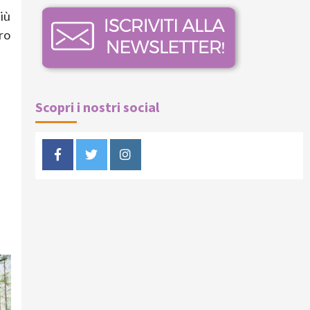
più
ro
Scopri i nostri social
Facebook
Twitter
Instagram
i