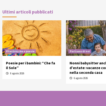
Ultimi articoli pubblicati
Filastrocche e poesie
Parliamo di noi
Poesie per i bambini: “Che fa
Nonni babysitter anc
il Sole”
d’estate: vacanze con
nella seconda casa
8 agosto 2026
6 agosto 2026