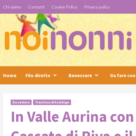
Skip
Chi siamo
Contatti
Cookie Policy
Privacy policy
to
content
Home
Filo diretto
Benessere
Da fare con 
Da vedere
Trentino-Alto Adige
In Valle Aurina con