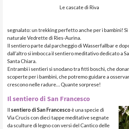
Le cascate di Riva
segnalato: un trekking perfetto anche per i bambini! Si
naturale Vedrette di Ries-Aurina.
Il sentiero parte dal parcheggio di Wasserfallbar e dopo 
dall’altro si imbocca il sentiero meditativo dedicato a S
Santa Chiara.
Entrambi i sentieri si snodano tra fitti boschi, che dona
scoperte per i bambini, che potremo guidare a osservare l
crescono nelle radure… Quante sorprese!
Il sentiero di San Francesco
Il
sentiero di San Francesco
è una specie di
Via Crucis con dieci tappe meditative segnate
da sculture di legno con versi del Cantico delle