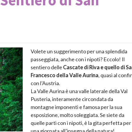
l Sentiero di San
Volete un suggerimento per una splendida
passeggiata, anche con i nipoti? Eccolo! Il
sentiero delle
Cascate di Riva
e quello di S
Francesco della Valle Aurina
, quasi al confi
con l’Austria.
La Valle Aurina è una valle laterale della Val
Pusteria, interamente circondata da
montagne imponenti e famosa per la sua
esposizione, molto soleggiata. Se siete da
quelle parti con i nipoti, è la gita perfetta per
una giornata all’insegna della natura!