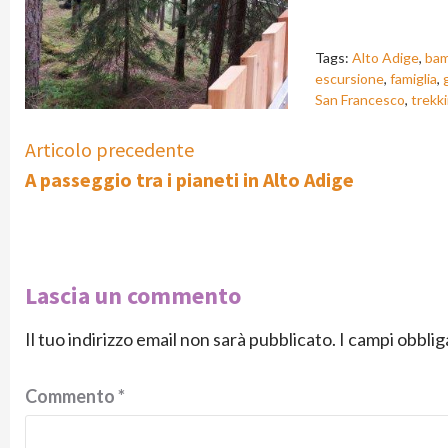
Tags:
Alto Adige
,
bam
escursione
,
famiglia
,
San Francesco
,
trekk
Continue
Articolo precedente
A passeggio tra i pianeti in Alto Adige
Reading
Lascia un commento
Il tuo indirizzo email non sarà pubblicato.
I campi obbli
Commento
*