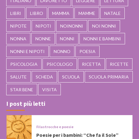
ITALIANO
LAVORETTO
LEGGERE
LETTURA
LIBRI
LIBRO
MAMMA
MAMME
NATALE
NIPOTE
NIPOTI
NOINONNI
NOI NONNI
NONNA
NONNE
NONNI
NONNI E BAMBINI
NONNI E NIPOTI
NONNO
POESIA
PSICOLOGIA
PSICOLOGO
RICETTA
RICETTE
SALUTE
SCHEDA
SCUOLA
SCUOLA PRIMARIA
STAR BENE
VISITA
I post più letti
Filastrocche e poesie
Poesie per i bambini: “Che fa il Sole”