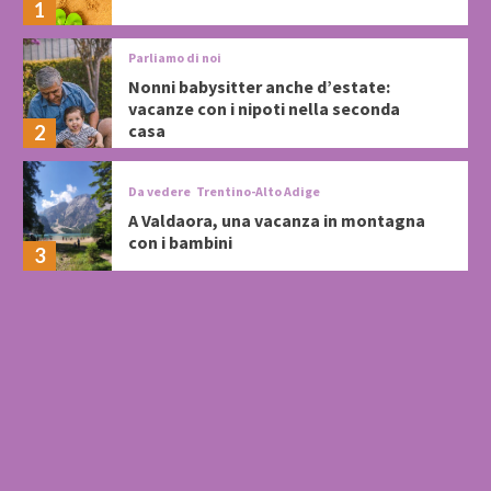
1
Parliamo di noi
Nonni babysitter anche d’estate:
vacanze con i nipoti nella seconda
casa
2
Da vedere
Trentino-Alto Adige
A Valdaora, una vacanza in montagna
con i bambini
3