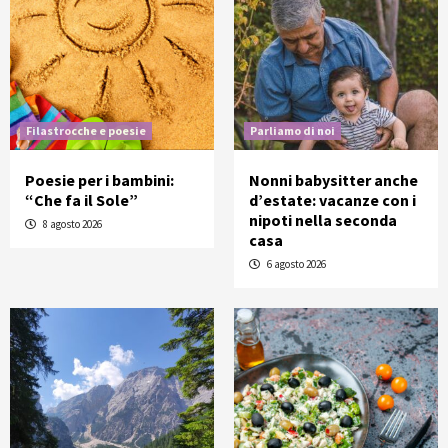
Filastrocche e poesie
Parliamo di noi
Poesie per i bambini:
Nonni babysitter anche
“Che fa il Sole”
d’estate: vacanze con i
nipoti nella seconda
8 agosto 2026
casa
6 agosto 2026