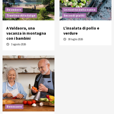
Da vedere
Le ricette della nonna
Trentino-Alto Adige
Secondi piatti
A Valdaora, una
L’insalata di pollo e
vacanza in montagna
verdure
con i bambini
30 luglio 2026
3 agosto 2026
Benessere