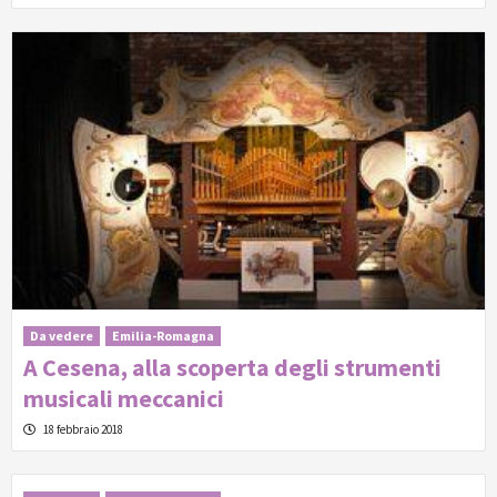
Da vedere
Emilia-Romagna
A Cesena, alla scoperta degli strumenti
musicali meccanici
18 febbraio 2018