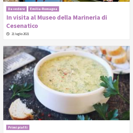
Da vedere
Emilia-Romagna
In visita al Museo della Marineria di
Cesenatico
21 luglio 2021
Primi piatti