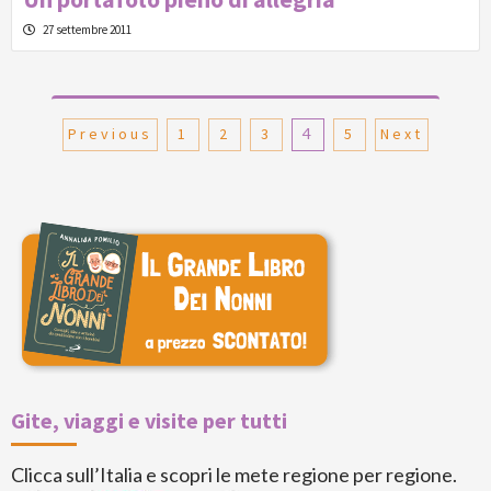
27 settembre 2011
Paginazione
Previous
1
2
3
4
5
Next
degli
articoli
Gite, viaggi e visite per tutti
Clicca sull’Italia e scopri le mete regione per regione.