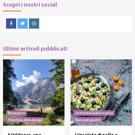
Scopri i nostri social
Facebook
Twitter
Instagram
Ultimi articoli pubblicati
Da vedere
Le ricette della nonna
Trentino-Alto Adige
Secondi piatti
A Valdaora, una
L’insalata di pollo e