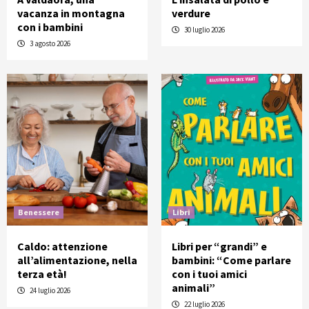
vacanza in montagna
verdure
con i bambini
30 luglio 2026
3 agosto 2026
Benessere
Libri
Caldo: attenzione
Libri per “grandi” e
all’alimentazione, nella
bambini: “Come parlare
terza età!
con i tuoi amici
animali”
24 luglio 2026
22 luglio 2026