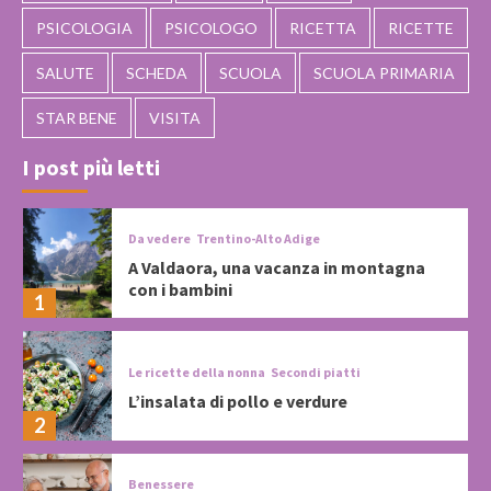
PSICOLOGIA
PSICOLOGO
RICETTA
RICETTE
SALUTE
SCHEDA
SCUOLA
SCUOLA PRIMARIA
STAR BENE
VISITA
I post più letti
Da vedere
Trentino-Alto Adige
A Valdaora, una vacanza in montagna
con i bambini
1
Le ricette della nonna
Secondi piatti
L’insalata di pollo e verdure
2
Benessere