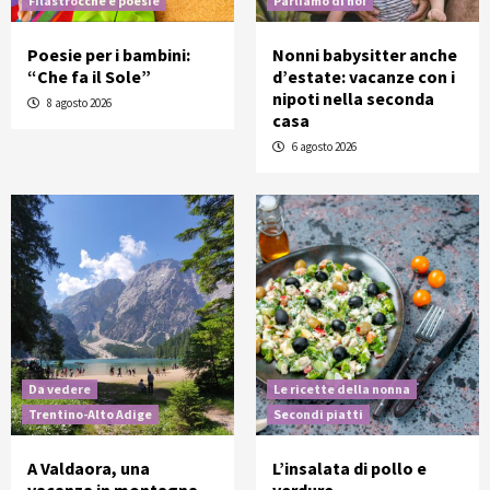
Filastrocche e poesie
Parliamo di noi
Poesie per i bambini:
Nonni babysitter anche
“Che fa il Sole”
d’estate: vacanze con i
nipoti nella seconda
8 agosto 2026
casa
6 agosto 2026
Da vedere
Le ricette della nonna
Trentino-Alto Adige
Secondi piatti
A Valdaora, una
L’insalata di pollo e