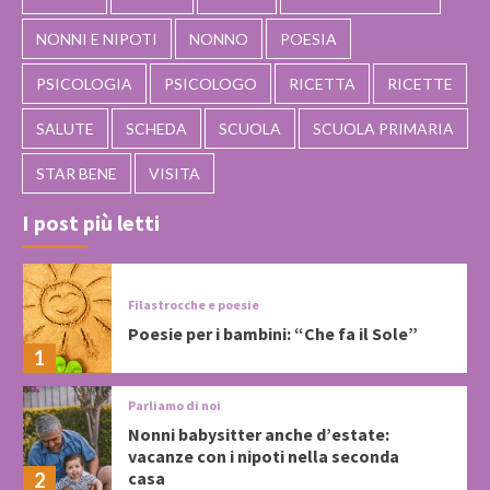
NONNI E NIPOTI
NONNO
POESIA
PSICOLOGIA
PSICOLOGO
RICETTA
RICETTE
SALUTE
SCHEDA
SCUOLA
SCUOLA PRIMARIA
STAR BENE
VISITA
I post più letti
Filastrocche e poesie
Poesie per i bambini: “Che fa il Sole”
1
Parliamo di noi
Nonni babysitter anche d’estate:
vacanze con i nipoti nella seconda
casa
2