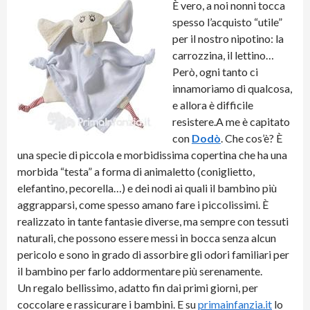
È vero, a noi nonni tocca
spesso l’acquisto “utile”
per il nostro nipotino: la
carrozzina, il lettino…
Però, ogni tanto ci
innamoriamo di qualcosa,
e allora è difficile
resistere.
A me è capitato
con
Dodò
. Che cos’è? È
una specie di piccola e morbidissima copertina che ha una
morbida “testa” a forma di animaletto (coniglietto,
elefantino, pecorella…) e dei nodi ai quali il bambino più
aggrapparsi, come spesso amano fare i piccolissimi. È
realizzato in tante fantasie diverse, ma sempre con tessuti
naturali, che possono essere messi in bocca senza alcun
pericolo e sono in grado di assorbire gli odori familiari per
il bambino per farlo addormentare più serenamente.
Un regalo bellissimo, adatto fin dai primi giorni, per
coccolare e rassicurare i bambini. E su
primainfanzia.it
lo