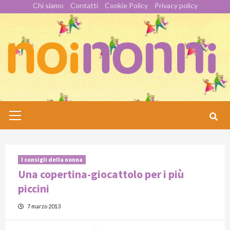
Skip
Chi siamo
Contatti
Cookie Policy
Privacy policy
to
content
Primary
Menu
I consigli della nonna
Una copertina-giocattolo per i più
piccini
7 marzo 2013