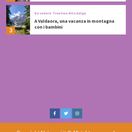
Da vedere
Trentino-Alto Adige
A Valdaora, una vacanza in montagna
con i bambini
3
Facebook
Twitter
Instagram