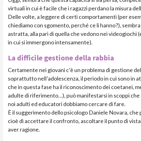
virtuali in cui è facile che i ragazzi perdano la misura del
Delle volte, a leggere di certi comportamenti (per esempio
chiediamo con sgomento, perché ce li hanno?), sembra c
astratta, alla pari di quella che vedono nei videogiochi (e
in cui si immergono intensamente).
La difficile gestione della rabbia
Certamente nei giovani c’è un problema di gestione della
soprattutto nell’adolescenza, il periodo in cui sono in 
che in questa fase ha il riconoscimento dei coetanei, ment
adulte di riferimento…), può manifestarsi in scoppi che 
noi adulti ed educatori dobbiamo cercare di fare.
È il suggerimento dello psicologo Daniele Novara, che po
cioè di accettare il confronto, ascoltare il punto di vis
aver ragione.