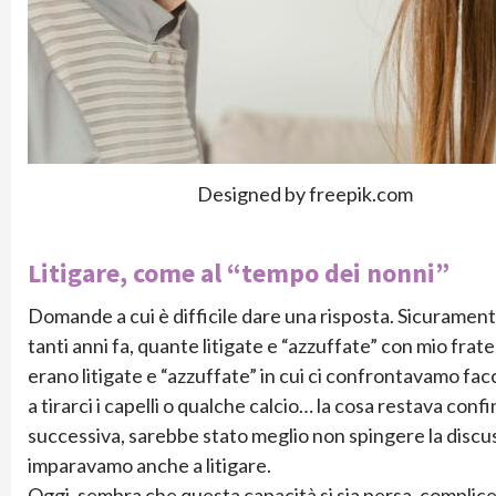
Designed by freepik.com
Litigare, come al “tempo dei nonni”
Domande a cui è difficile dare una risposta. Sicuramente
tanti anni fa, quante litigate e “azzuffate” con mio frate
erano litigate e “azzuffate” in cui ci confrontavamo facc
a tirarci i capelli o qualche calcio… la cosa restava confin
successiva, sarebbe stato meglio non spingere la discus
imparavamo anche a litigare.
Oggi, sembra che questa capacità si sia persa, complice