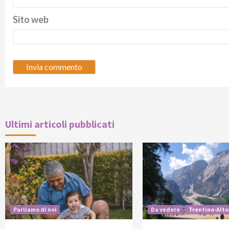
Sito web
Ultimi articoli pubblicati
Parliamo di noi
Da vedere
Trentino-Alto