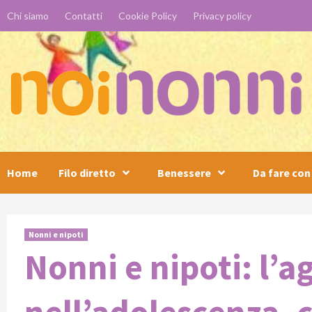
Skip
Chi siamo
Contatti
Cookie Policy
Privacy policy
to
content
Home
Filo diretto
Benessere
Da fare con 
Nonni e nipoti
Nonni e nipoti: l’a