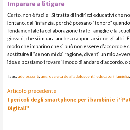
Imparare a litigare
Certo, non è facile. Si tratta di indirizzi educativi ch
lontano, dall’infanzia, perché possano “tenere” quando 
fondamentale la collaborazione tra le famiglie e la scuol
giovani, che si impara anche a rapportarsi con gli altri. E
modo che imparino che si può non essere d’accordo e 
sostituire il “se non mi dai ragione, diventi un mio avver
idea e possiamo trovare il modo di andare d’accordo, o
Tags:
adolescenti
,
aggressività degli adolescenti
,
educatori
,
famiglia
Continue
Articolo precedente
I pericoli degli smartphone per i bambini e i “Pa
Reading
Digitali”