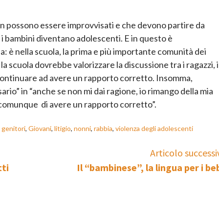
e non possono essere improvvisati e che devono partire da
i bambini diventano adolescenti. E in questo è
a: è nella scuola, la prima e più importante comunità dei
 la scuola dovrebbe valorizzare la discussione tra i ragazzi, 
continuare ad avere un rapporto corretto. Insomma,
sario” in “anche se non mi dai ragione, io rimango della mia
 comunque di avere un rapporto corretto”.
,
genitori
,
Giovani
,
litigio
,
nonni
,
rabbia
,
violenza degli adolescenti
Articolo successi
tti
Il “bambinese”, la lingua per i be