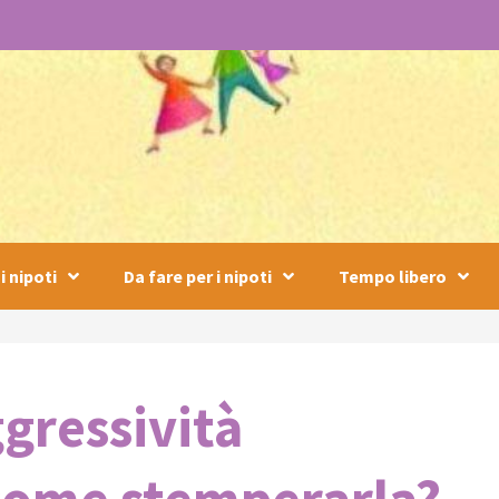
i nipoti
Da fare per i nipoti
Tempo libero
ggressività