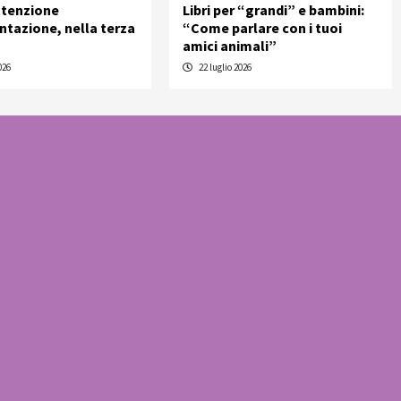
ttenzione
Libri per “grandi” e bambini:
entazione, nella terza
“Come parlare con i tuoi
amici animali”
026
22 luglio 2026