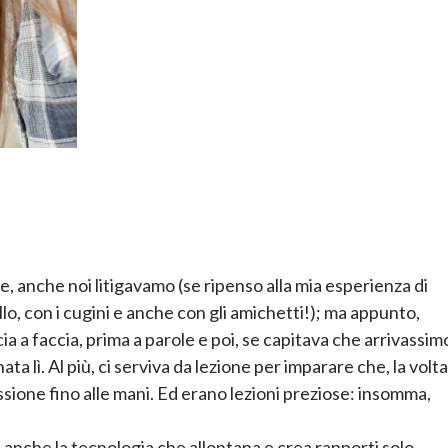
, anche noi litigavamo (se ripenso alla mia esperienza di
llo, con i cugini e anche con gli amichetti!); ma appunto,
ia a faccia, prima a parole e poi, se capitava che arrivassim
ata lì. Al più, ci serviva da lezione per imparare che, la volta
sione fino alle mani. Ed erano lezioni preziose: insomma,
 anche la tecnologia che allontana e crea rapporti solo