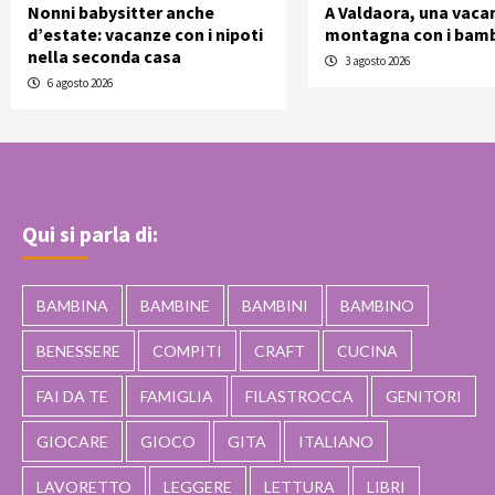
Nonni babysitter anche
A Valdaora, una vaca
d’estate: vacanze con i nipoti
montagna con i bamb
nella seconda casa
3 agosto 2026
6 agosto 2026
Qui si parla di:
BAMBINA
BAMBINE
BAMBINI
BAMBINO
BENESSERE
COMPITI
CRAFT
CUCINA
FAI DA TE
FAMIGLIA
FILASTROCCA
GENITORI
GIOCARE
GIOCO
GITA
ITALIANO
LAVORETTO
LEGGERE
LETTURA
LIBRI