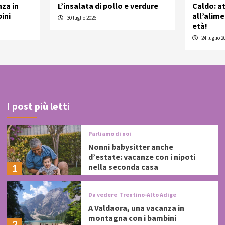
nza in
L’insalata di pollo e verdure
Caldo: a
ini
all’alim
30 luglio 2026
età!
24 luglio 2
I post più letti
Parliamo di noi
Nonni babysitter anche
d’estate: vacanze con i nipoti
nella seconda casa
1
Da vedere
Trentino-Alto Adige
A Valdaora, una vacanza in
montagna con i bambini
2