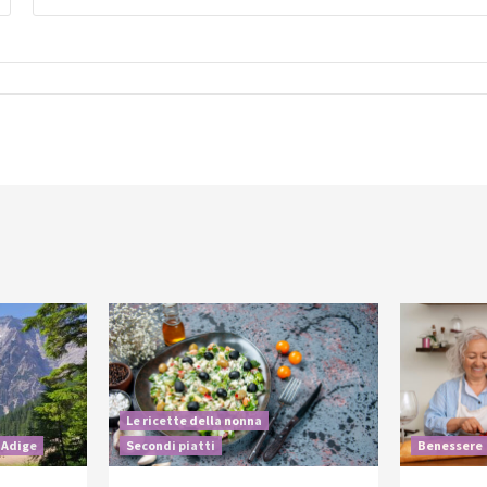
Le ricette della nonna
 Adige
Secondi piatti
Benessere