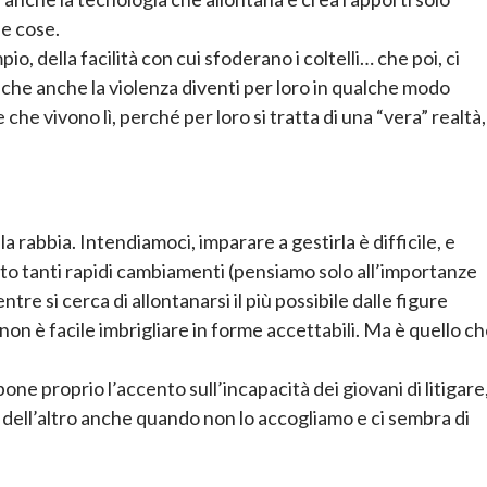
le cose.
, della facilità con cui sfoderano i coltelli… che poi, ci
he anche la violenza diventi per loro in qualche modo
 che vivono lì, perché per loro si tratta di una “vera” realtà,
 rabbia. Intendiamoci, imparare a gestirla è difficile, e
atto tanti rapidi cambiamenti (pensiamo solo all’importanze
re si cerca di allontanarsi il più possibile dalle figure
non è facile imbrigliare in forme accettabili. Ma è quello c
ne proprio l’accento sull’incapacità dei giovani di litigare
ta dell’altro anche quando non lo accogliamo e ci sembra di