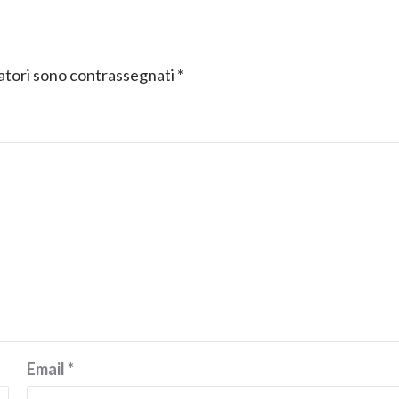
gatori sono contrassegnati
*
Email
*