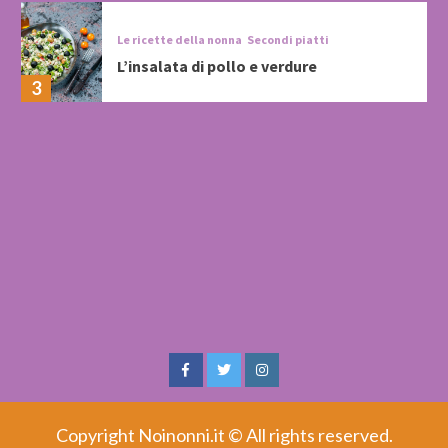
Le ricette della nonna
Secondi piatti
L’insalata di pollo e verdure
3
Facebook
Twitter
Instagram
Copyright Noinonni.it © All rights reserved.