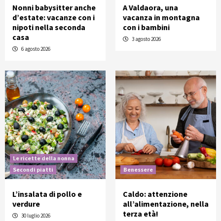
Nonni babysitter anche
A Valdaora, una
d’estate: vacanze con i
vacanza in montagna
nipoti nella seconda
con i bambini
casa
3 agosto 2026
6 agosto 2026
Le ricette della nonna
Secondi piatti
Benessere
L’insalata di pollo e
Caldo: attenzione
verdure
all’alimentazione, nella
terza età!
30 luglio 2026