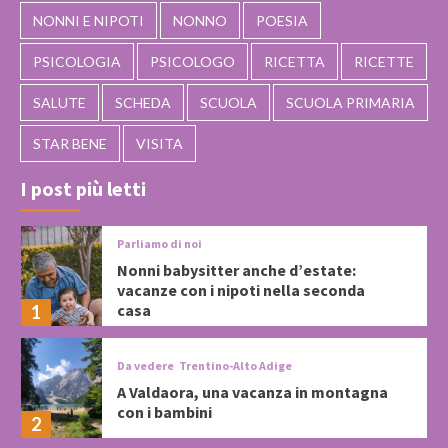
NONNI E NIPOTI
NONNO
POESIA
PSICOLOGIA
PSICOLOGO
RICETTA
RICETTE
SALUTE
SCHEDA
SCUOLA
SCUOLA PRIMARIA
STAR BENE
VISITA
I post più letti
Parliamo di noi
Nonni babysitter anche d’estate:
vacanze con i nipoti nella seconda
casa
1
Da vedere
Trentino-Alto Adige
A Valdaora, una vacanza in montagna
con i bambini
2