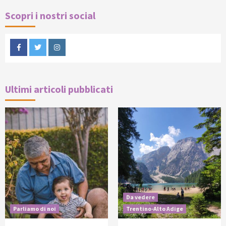
Scopri i nostri social
Facebook
Twitter
Instagram
Ultimi articoli pubblicati
Da vedere
Parliamo di noi
Trentino-Alto Adige